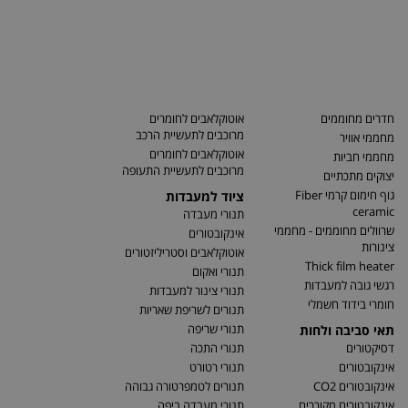
חדרים מחוממים
אוטוקלאבים לחומרים
מרוכבים לתעשיית הרכב
מחממי אוויר
אוטוקלאבים לחומרים
מחממי חביות
מרוכבים לתעשיית התעופה
יצוקים מתכתיים
גוף חימום קרמי Fiber
ציוד למעבדות
ceramic
תנורי מעבדה
שרוולים מחוממים - מחממי
אינקובטורים
צינורות
אוטוקלאבים וסטריליזטורים
Thick film heater
תנורי ואקום
רגשי גובה למעבדות
תנורי צינור למעבדות
חומרי בידוד חשמלי
תנורים לשריפת שאריות
תנורי שריפה
תאי סביבה ולחות
דסיקטורים
תנורי התכה
אינקובטורים
תנורי רטורט
אינקובטורים CO2
תנורים לטמפרטורה גבוהה
אינקובטורים מקוררים
תנורי מעבדה ביפה