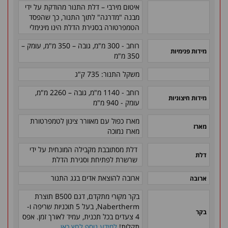
איטום מירבי – דלת התנור מהודקת על ידי
מבנה "מדרגה" לתוך התנור, כך שהפסד
הטמפרטורה בסגירת הדלת הינו מינימלי
רוחב - 300 מ"מ, גובה – 350 מ"מ
, עומק –
מידות פנימיות
350 מ"מ
משקל התנור: 735 ק"ג
רוחב - 1140 מ"מ, גובה – 2260 מ"מ,
מידות חיצוניות
עומק - 940 מ"מ
מארז כפול עם מאוורר צינון לטמפרטורת
מארז
מארז נמוכה
דלת מסתובבת מקבילה המונחית על ידי
דלת
שרשרת לפתיחת וסגירת הדלת
ארובה להוצאת אדים בגג התנור
ארובה
בקר מקורי מתקדם, דגם B500 תוצרת
Nabertherm, בעל 5 תוכניות שריפה ו-
בקר
4 צעדים בכל תכנית, עמיד לאורך זמן. אפס
תקלות!
למידע נוסף לחץ כאן