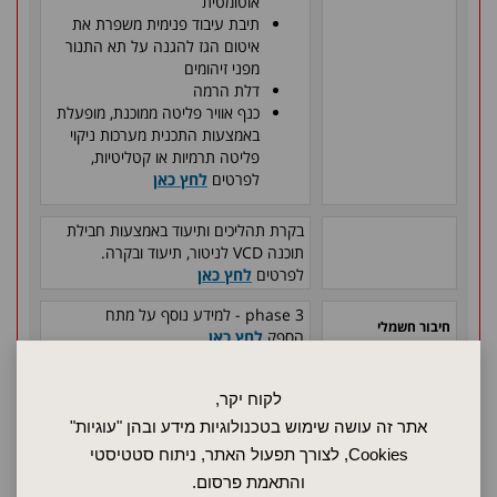
אוטומטית
תיבת עיבוד פנימית משפרת את
איטום הגז להגנה על תא התנור
מפני זיהומים
דלת הרמה
כנף אוויר פליטה ממוכנת, מופעלת
באמצעות התכנית מערכות ניקוי
פליטה תרמיות או קטליטיות,
לפרטים
לחץ כאן
בקרת תהליכים ותיעוד באמצעות חבילת
תוכנה
VCD
לניטור, תיעוד ובקרה.
לפרטים
לחץ כאן
phase 3
- למידע נוסף על מתח
חיבור חשמלי
הספק
לחץ כאן
12 KW
הספק חשמלי
לקוח יקר,
40 ליטר
נפח
אתר זה עושה שימוש בטכנולוגיות מידע ובהן "עוגיות"
Cookies, לצורך תפעול האתר, ניתוח סטטיסטי
אחריות כוללת למשך שנה
אחריות
והתאמת פרסום.
התנור עומד בתקן בטיחות
CE