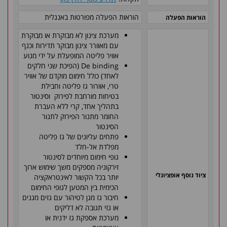
הוראות הפעלה מפורטות באנגלית
הוראות הפעלה
מערכת צינון לא מבוקרת או מבוקרת
עם מאוורר צינון מבוקר תדירות וכנף
אוויר פליטה המופעלת על ידי מנוע
De binding (הפיכת שני חלקים
לאחד) כולל חימום מוקדם של אוויר
טרי, אוורור גז פליטה וחבילת
בטיחות מורחבת לפירוק וסינטור
בתהליך אחד, קרי ללא העברת
החומר מתנור הפירוק לתנור
הסינטור
פתחים עליונים של גז פליטה
מפלדת אל-חלד
גופי חימום מיוחדים לסינטור
זירקוניה מספקים משך שימוש ארוך
ציוד נוסף אופציונלי
יותר בכל הקשור לאינטראקציה
הכימית בין המטען לגופי החימום
חיבור גז מגן לטיהור עם גזים מגנים
או גזי תגובה לא דליקים
מערכת אספקת גז ידנית או