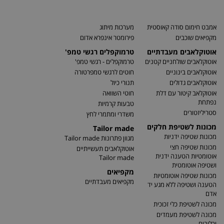
אמבט חימום סודה קאוסטית
מערכות מיתוג
מקפיאים שוכבים
פירומטר אינפרא אדום
אוטוקלאבים מעבדתיים
טרמוקפלים רגשי טמפ'
אוטוקלאבים שולחניים קטנים
טרמוקפלים - רגשי טמפ'
אוטוקלאבים בינוניים
חוטים לרגשי טמפרטורה
אוטוקלאבים גדולים
תנורי כיול
אוטוקלאב קיטור עם דלת
חוטי השוואה
נפתחת
טבעות קרמיות
סטריליזטורים
משדרי ומתמרי לחץ
מכונות לשטיפת חלקים
Tailor made
מכונות שטיפה ידניות
מגוון פתרונות Tailor made
מכונות שטיפה חצי
אוטוקלאבים תעשייתיים
אוטומטיות הטענה ידנית
Tailor made
ושטיפה אוטומטית
מקפיאים
מכונות שטיפה אוטומטיות
מקפיאים מעבדתיים
הטענה ושטיפה ללא מגע יד
אדם
מכונה לשטיפת כלי זכוכית
מכונה לשטיפת מעמדים
וכלובים