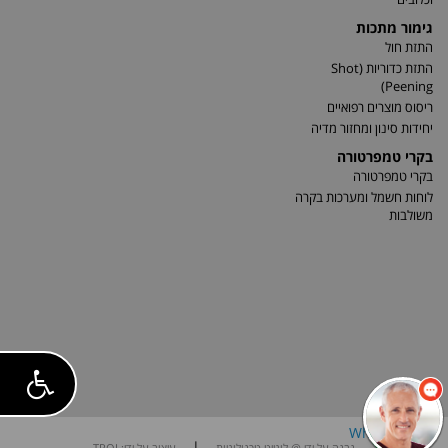
גימור מתכות
התזת חול
התזת כדוריות (Shot
Peening)
ריסוס מוצרים רפואיים
יחידות סינון ומחזור מדיה
בקרי טמפרטורה
בקרי טמפרטורה
לוחות חשמל ומערכות בקרה
משולבות
|
נבנה על ידי @ לוגייט טכנולוגיות
עיצוב על ידי: TROI