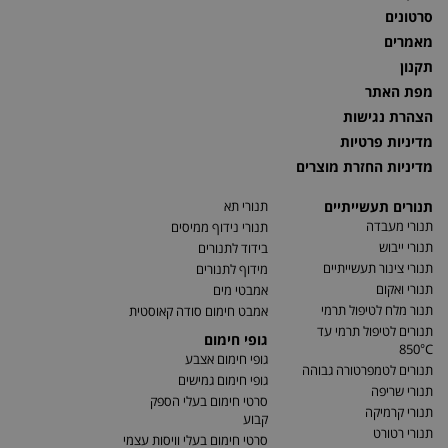
סרטונים
מאמרים
תקנון
מפת האתר
הצהרת נגישות
מדיניות פרטיות
מדיניות החזרת מוצרים
תנורים תעשייתיים
תנורי תא
תנורי מעבדה
תנורי נידוף ממיסים
תנורי ייבוש
בידוד לתנורים
תנורי צינור תעשייתיים
מידוף לתנורים
תנורי ואקום
אמבטי מים
תנור מלח לטיפול תרמי
אמבט חימום סודה קאוסטית
תנורים לטיפול תרמי עד
גופי חימום
850°C
גופי חימום אצבע
תנורים לטמפרטורה גבוהה
גופי חימום גמישים
תנורי שריפה
סרטי חימום בעלי הספק
תנורי קרמיקה
קבוע
תנורי רטורט
סרטי חימום בעלי וויסות עצמי