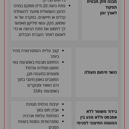
מבנה חזק מבטיח
פתח גישה 20 מ"מ ממוקם במרכז
תפקוד
הדופן השמאלית ומיועד להשחלת
לאורך זמן
כבלים או חיישנים. במקרה של אי
שימוש, פקק עשוי סיליקון מאפשר
לך לחסום את פתח הגישה או כדי
לאטום לאחר העברת הכבלים
.
קצב עליית הטמפרטורה מהיר
ביותר
.
החימום מובטח באמצעות גופי
חימום מפלדת אלחלד
כושר חימום מעולה
ומצופים במעטה מגן,
המוצבים באופן מיטבי בתוך
זרם האוויר ומבוקרים
באמצעות
SSRs
יציבות טרמית מצוינת
אבדן חום נמוך
בידוד משופר ללא
הפחתת עלויות אנרגיה
אסבסט וללא מגע בין
טמפרטורות נמוכות בשטח
המעטה החיצוני לפנימי
הפנים