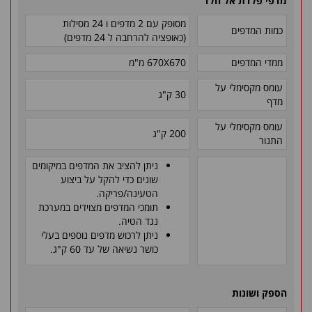
מדפי פלדת אל חלד
מסופק עם 2 מדפים ו 24 מסילות
כמות המדפים
(כאופציה להרחבה ל 24 מדפים)
ממדי המדפים
670
X
670 מ"מ
עומס מקסימלי על
30 ק"ג
מדף
עומס מקסימלי על
200 ק"ג
התנור
ניתן להציב את המדפים במיקומים
שונים כדי להקל על ביצוע
הטעינה/פריקה
.
תומכי המדפים מצוידים במערכת
נגד הטיה
.
ניתן לרכוש מדפים נוספים בעלי
כושר נשיאה של עד 60 ק"ג
.
הספק ושונות