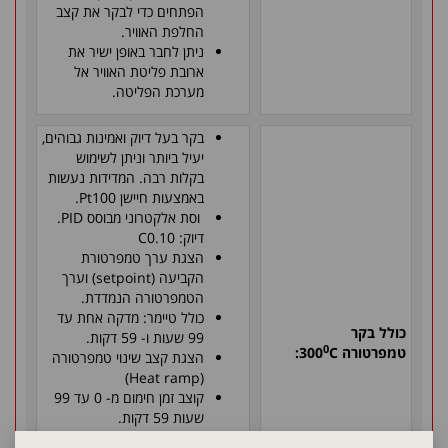
הפתחים כדי לבקר את קצב
החלפת האוויר
.
ניתן לחבר באופן ישיר את
ארובת פליטת האוויר אל
מערכת הפליטה
.
בקר בעל דיוק ואמינות גבוהים,
יעיל ביותר וניתן לשימוש
בקלות רבה. המדידות נעשות
באמצעות חיישן
Pt100
.
וסת אלקטרוני מבוסס
PID
.
דיוק: 0.10
C
הצגת ערך טמפרטורת
הקביעה (
setpoint
) וערך
הטמפרטורה הנמדדת.
כולל טיימר: מדקה אחת עד
כולל בקר
99 שעות ו- 59 דקות.
0
טמפרטורה
C
300
:
הצגת קצב שינוי טמפרטורה
)
Heat ramp
(
קוצב זמן חימום מ- 0 עד 99
שעות 59 דקות.
חזרה על מחזור הפעולות.