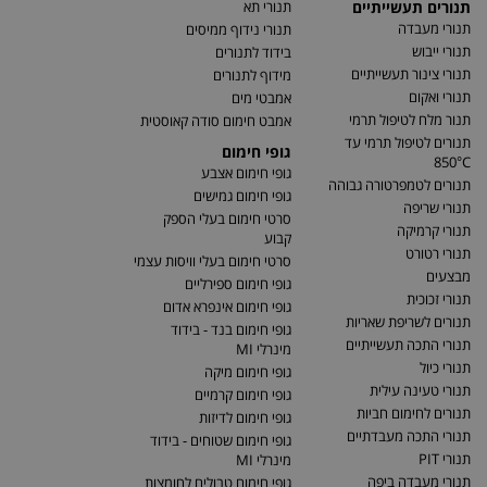
תנורים תעשייתיים
תנורי תא
תנורי מעבדה
תנורי נידוף ממיסים
תנורי ייבוש
בידוד לתנורים
תנורי צינור תעשייתיים
מידוף לתנורים
תנורי ואקום
אמבטי מים
תנור מלח לטיפול תרמי
אמבט חימום סודה קאוסטית
תנורים לטיפול תרמי עד
גופי חימום
850°C
גופי חימום אצבע
תנורים לטמפרטורה גבוהה
גופי חימום גמישים
תנורי שריפה
סרטי חימום בעלי הספק
תנורי קרמיקה
קבוע
תנורי רטורט
סרטי חימום בעלי וויסות עצמי
מבצעים
גופי חימום ספירליים
תנורי זכוכית
גופי חימום אינפרא אדום
תנורים לשריפת שאריות
גופי חימום בנד - בידוד
תנורי התכה תעשייתיים
מינרלי MI
תנורי כיול
גופי חימום מיקה
תנורי טעינה עילית
גופי חימום קרמיים
תנורים לחימום חביות
גופי חימום לדיזות
תנורי התכה מעבדתיים
גופי חימום שטוחים - בידוד
תנורי PIT
מינרלי MI
תנורי מעבדה ביפה
גופי חימום טבולים לחומצות