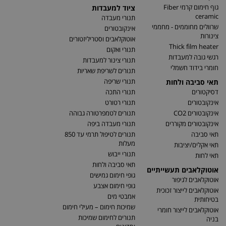
גוף חימום קרמי Fiber
ציוד למעבדות
ceramic
תנורי מעבדה
שרוולים מחוממים - מחממי
אינקובטורים
צינורות
אוטוקלאבים וסטריליזטורים
Thick film heater
תנורי ואקום
רגשי גובה למעבדות
תנורי צינור למעבדות
חומרי בידוד חשמלי
תנורים לשריפת שאריות
תנורי שריפה
תאי סביבה ולחות
דסיקטורים
תנורי התכה
אינקובטורים
תנורי רטורט
אינקובטורים CO2
תנורים לטמפרטורה גבוהה
אינקובטורים מקוררים
תנורי מעבדה ביפה
תאי סביבה
תנורים לטיפול תרמי עד 850
מעלות
תאי אקלים/יציבות
תנורי ייבוש
תאי לחות
תאי סביבה ולחות
אוטוקלאבים תעשייתיים
גופי חימום גמישים
אוטוקלאבים לגיפור
גופי חימום אצבע
אוטוקלאבים לייצור זכוכית
אמבטי מים
בטיחותית
שמיכות חימום – מעילי חימום
אוטוקלאבים לייצור חומרי
תנורים לחימום שמיכות
בניה