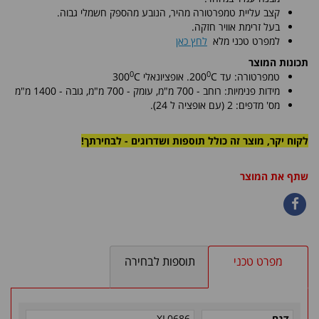
קצב עליית טמפרטורה מהיר, הנובע מהספק חשמלי גבוה.
בעל זרימת אוויר חזקה.
למפרט טכני מלא
לחץ כאן
תכונות המוצר
0
0
טמפרטורה: עד
C
200
. אופציונאלי
C
300
מידות פנימיות:
רוחב - 700 מ"מ, עומק - 700 מ"מ
, גובה - 1400 מ"מ
מס' מדפים:
2 (עם אופציה ל 24).
לקוח יקר, מוצר זה כולל תוספות ושדרוגים - לבחירתך!
שתף את המוצר
מפרט טכני
תוספות לבחירה
דגם
XL0686