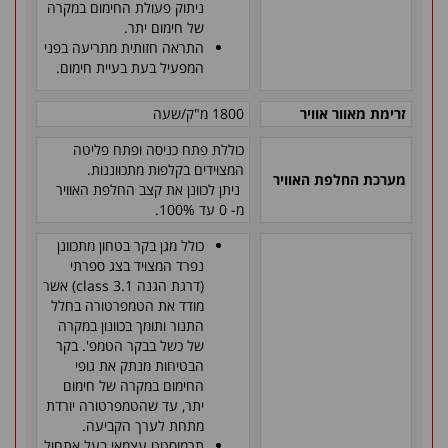
ניתוק פעולת החימום במקרה
של חימום יתר.
התראה חזותית מתריעה בפני
המפעיל בעת בעיית חימום.
זרימת מאוור אוויר
1800 מ"ק/שעה
כוללת פתח כניסה ופתח פליטה
המצוידים בקלפות מתכווננות.
מערכת החלפת האוויר
ניתן לכוונן את קצב החלפת האוויר
מ- 0 עד 100%.
כולל מגן בקר בטחון מתכוונן
נפרד המצויד בצג ספרתי
(דרגת הגנה
class 3.1
) אשר
מודד את הטמפרטורה בחלל
התנור ותומך בכוונון במקרה
של כשל בבקר הטמפ'. בקר
הבטיחות מנתק את גופי
החימום במקרה של חימום
יתר, עד שהטמפרטורה יורדת
מתחת לערך הקביעה.
תרמוסטט עצמאי בעל אתחול