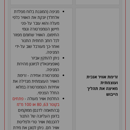
מניפה (המוגנת בלוח מפלדת
אלחלד) יונקת את האוויר כלפי
מעלה והוא עובר על-פני
חיישן הטמפרטורה וגומי
החימום. האוויר שחומם מפוזר
לכל רוחב תחתית התנור
ואחר-כך מעורבל שוב על-ידי
המניפה
.
ניתן להתקין אביזר
(אופציונאלי) לכיוונון מהירות
המניפה
.
טמפרטורה אחידה - זרימת
זרימת אוויר אנכית
האוויר העוצמתית מגדילה את
ועוצמתית
אחידות הטמפרטורה במלוא
מאיצה את תהליך
החלל הפנימי
.
הייבוש
החלפת אוויר מעולה -
פתחים
בקוטר 63, 80 או 100 מ"מ
(בהתאמה לדגם) ממוקמים
בדופן העליונה של התנור
להכנסת אוויר טרי ולפליטת
אוויר חם. ניתן לכוונן את מידת