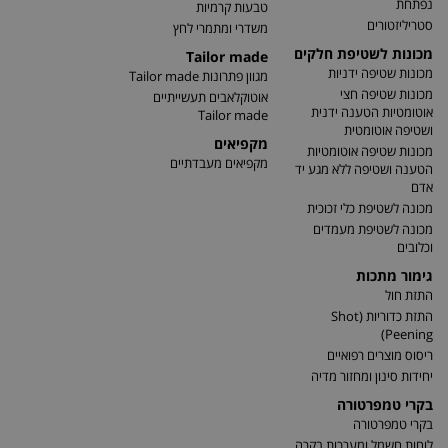
נפתחת
טבעות קרמיות
סטריליזטורים
משדרי ומתמרי לחץ
מכונות לשטיפת חלקים
Tailor made
מכונות שטיפה ידניות
מגוון פתרונות Tailor made
מכונות שטיפה חצי
אוטוקלאבים תעשייתיים
אוטומטיות הטענה ידנית
Tailor made
ושטיפה אוטומטית
מקפיאים
מכונות שטיפה אוטומטיות
מקפיאים מעבדתיים
הטענה ושטיפה ללא מגע יד
אדם
מכונה לשטיפת כלי זכוכית
מכונה לשטיפת מעמדים
וכלובים
גימור מתכות
התזת חול
התזת כדוריות (Shot
Peening)
ריסוס מוצרים רפואיים
יחידות סינון ומחזור מדיה
בקרי טמפרטורה
בקרי טמפרטורה
לוחות חשמל ומערכות בקרה