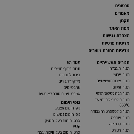
סרטונים
מאמרים
תקנון
מפת האתר
הצהרת נגישות
מדיניות פרטיות
מדיניות החזרת מוצרים
תנורים תעשייתיים
תנורי תא
תנורי מעבדה
תנורי נידוף ממיסים
תנורי ייבוש
בידוד לתנורים
תנורי צינור תעשייתיים
מידוף לתנורים
תנורי ואקום
אמבטי מים
תנור מלח לטיפול תרמי
אמבט חימום סודה קאוסטית
תנורים לטיפול תרמי עד
גופי חימום
850°C
גופי חימום אצבע
תנורים לטמפרטורה גבוהה
גופי חימום גמישים
תנורי שריפה
סרטי חימום בעלי הספק
תנורי קרמיקה
קבוע
תנורי רטורט
סרטי חימום בעלי וויסות עצמי