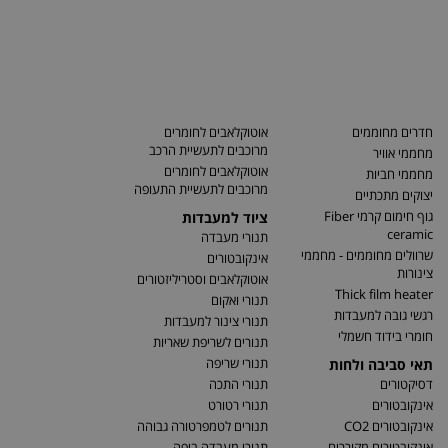
חדרים מחוממים
אוטוקלאבים לחומרים
מרוכבים לתעשיית הרכב
מחממי אוויר
אוטוקלאבים לחומרים
מחממי חביות
מרוכבים לתעשיית התעופה
יצוקים מתכתיים
גוף חימום קרמי Fiber
ציוד למעבדות
ceramic
תנורי מעבדה
שרוולים מחוממים - מחממי
אינקובטורים
צינורות
אוטוקלאבים וסטריליזטורים
Thick film heater
תנורי ואקום
רגשי גובה למעבדות
תנורי צינור למעבדות
חומרי בידוד חשמלי
תנורים לשריפת שאריות
תנורי שריפה
תאי סביבה ולחות
דסיקטורים
תנורי התכה
אינקובטורים
תנורי רטורט
אינקובטורים CO2
תנורים לטמפרטורה גבוהה
אינקובטורים מקוררים
תנורי מעבדה ביפה