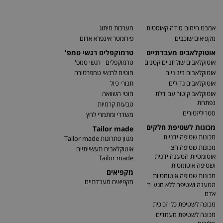
אמבט חימום סודה קאוסטית
מערכות מיתוג
מקפיאים שוכבים
פירומטר אינפרא אדום
אוטוקלאבים מעבדתיים
טרמוקפלים רגשי טמפ'
אוטוקלאבים שולחניים קטנים
טרמוקפלים - רגשי טמפ'
אוטוקלאבים בינוניים
חוטים לרגשי טמפרטורה
אוטוקלאבים גדולים
תנורי כיול
אוטוקלאב קיטור עם דלת
חוטי השוואה
נפתחת
טבעות קרמיות
סטריליזטורים
משדרי ומתמרי לחץ
מכונות לשטיפת חלקים
Tailor made
מכונות שטיפה ידניות
מגוון פתרונות Tailor made
מכונות שטיפה חצי
אוטוקלאבים תעשייתיים
אוטומטיות הטענה ידנית
Tailor made
ושטיפה אוטומטית
מקפיאים
מכונות שטיפה אוטומטיות
מקפיאים מעבדתיים
הטענה ושטיפה ללא מגע יד
אדם
מכונה לשטיפת כלי זכוכית
מכונה לשטיפת מעמדים