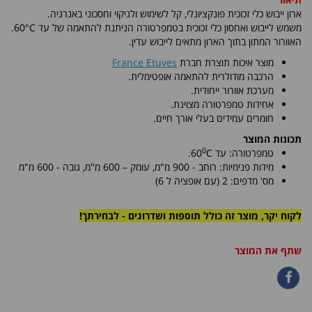
ארון ייבוש כלי זכוכית פונקציונלי, קל לשימוש ולניקוי וחסכוני באנרגיה.
משמש
לייבוש ואחסון כלי זכוכית בטמפרטורה הניתנת להתאמה של עד
60°C
.
האוורור המתון בתוך הארון מתאים לייבוש עדין.
מוצר איכות תוצרת חברת
France Etuves
הרכבה מודולרית להתאמה אופטימלית.
מערכת אוורור ייחודית.
אחידות טמפרטורה מצוינת.
חומרים עמידים בעלי אורך חיים.
תכונות המוצר
0
טמפרטורה: עד
C
60
.
מידות פנימיות:
רוחב - 900 מ"מ, עומק – 600 מ"מ
, גובה - 600 מ"מ
מס' מדפים: 2 (עם אופציה ל 6)
לקוח יקר, מוצר זה כולל תוספות ושדרוגים - לבחירתך!
שתף את המוצר