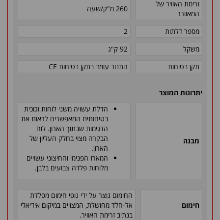
זרימת האוויר של
260 מ"ק/שעה
המאוורר
מספר דלתות
2
משקל
92 ק"ג
תקן בטיחות
התנור עומד בתקן בטיחות
CE
יתרונות המוצר
הדלת עשויה משני לוחות זכוכית
בטיחותית המאפשרים לראות את
הדגימות שבתוך הארון. לוח
הבקרה מצוי בחלק העליון של
מבנה
הארון.
המארז הפנימי והחיצוני עשויים
מלוחות פלדה צבועים בלבן.
החימום נוצר על ידי גופי חימום מפלדת
חימום
אל-חלד מחושלת, המצויים במיקום אידיאלי
בנתיב זרימת האוויר.