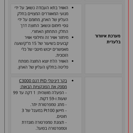
האוויר בתא העבודה נשאב על ידי
מנועי המאווררים המצויים בחלק
העליון של הארון, מחומם על ידי
גופי חימום ונשאב החוצה דרך
החלק התחתון האחורי.
מערכת איוורור
מיחזור אוויר זה וחילופי אוויר
בלעדית
קבועים בשיעור של 15 מ"ק/שעה
מאפשרים ייבוש מיטבי של כלי
הזכוכית.
האוויר הלח יוצא החוצה מפתח
פליטה בחלקו העליון של הארון.
בקר דיגיטלי
PID
דגם
C3000
מספק את הפונקציות הבאות:
- הפעלה מושהית: 1 דקה עד 99
שעות ו-59 דקות.
- מתג טמפרטורת יתר.
- חיישן
Pt100
במעגל של 3
חוטים.
- תצוגת טמפרטורה מוגדרת
וטמפרטורה בפועל.