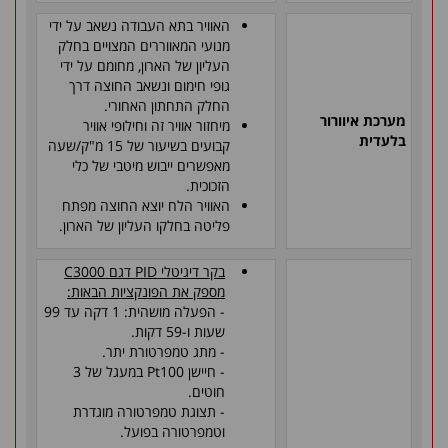
האוויר בתא העבודה נשאב על ידי
מנועי המאווררים המצויים בחלק
העליון של הארון, מחומם על ידי
גופי חימום ונשאב החוצה דרך
החלק התחתון האחורי.
מערכת איוורור
מיחזור אוויר זה וחילופי אוויר
בלעדית
קבועים בשיעור של 15 מ"ק/שעה
מאפשרים ייבוש מיטבי של כלי
הזכוכית.
האוויר הלח יוצא החוצה מפתח
פליטה בחלקו העליון של הארון.
בקר דיגיטלי
PID
דגם
C3000
מספק את הפונקציות הבאות:
- הפעלה מושהית: 1 דקה עד 99
שעות ו-59 דקות.
- מתג טמפרטורת יתר.
- חיישן
Pt100
במעגל של 3
חוטים.
- תצוגת טמפרטורה מוגדרת
וטמפרטורה בפועל.