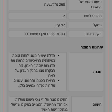
זרימת האוויר של
260 מ"ק/שעה
המאוורר
מספר דלתות
2
משקל
92 ק"ג
תקן בטיחות
התנור עומד בתקן בטיחות
CE
יתרונות המוצר
הדלת עשויה משני לוחות זכוכית
בטיחותית המאפשרים לראות את
הדגימות שבתוך הארון. לוח
הבקרה מצוי בחלק העליון של
מבנה
הארון.
המארז הפנימי והחיצוני עשויים
מלוחות פלדה צבועים בלבן.
החימום נוצר על ידי גופי חימום מפלדת
חימום
אל-חלד מחושלת, המצויים במיקום אידיאלי
בנתיב זרימת האוויר.