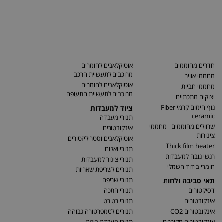
חדרים מחוממים
אוטוקלאבים לחומרים
מרוכבים לתעשיית הרכב
מחממי אוויר
אוטוקלאבים לחומרים
מחממי חביות
מרוכבים לתעשיית התעופה
יצוקים מתכתיים
גוף חימום קרמי Fiber
ציוד למעבדות
ceramic
תנורי מעבדה
שרוולים מחוממים - מחממי
אינקובטורים
צינורות
אוטוקלאבים וסטריליזטורים
Thick film heater
תנורי ואקום
רגשי גובה למעבדות
תנורי צינור למעבדות
חומרי בידוד חשמלי
תנורים לשריפת שאריות
תנורי שריפה
תאי סביבה ולחות
דסיקטורים
תנורי התכה
אינקובטורים
תנורי רטורט
אינקובטורים CO2
תנורים לטמפרטורה גבוהה
אינקובטורים מקוררים
תנורי מעבדה ביפה