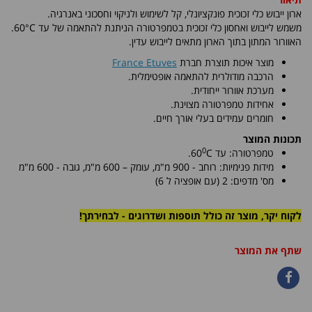
ארון ייבוש כלי זכוכית פונקציונלי, קל לשימוש ולניקוי וחסכוני באנרגיה.
משמש
לייבוש ואחסון כלי זכוכית בטמפרטורה הניתנת להתאמה של עד
60°C
.
האוורור המתון בתוך הארון מתאים לייבוש עדין.
מוצר איכות תוצרת חברת
France Etuves
הרכבה מודולרית להתאמה אופטימלית.
מערכת אוורור ייחודית.
אחידות טמפרטורה מצוינת.
חומרים עמידים בעלי אורך חיים.
תכונות המוצר
0
טמפרטורה: עד
C
60
.
מידות פנימיות:
רוחב - 900 מ"מ, עומק – 600 מ"מ
, גובה - 600 מ"מ
מס' מדפים: 2 (עם אופציה ל 6)
לקוח יקר, מוצר זה כולל תוספות ושדרוגים - לבחירתך!
שתף את המוצר