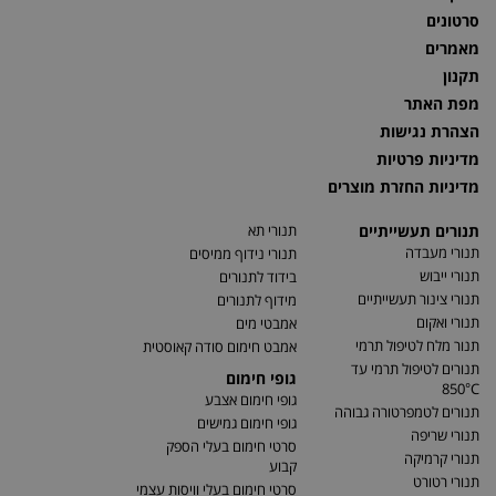
סרטונים
מאמרים
תקנון
מפת האתר
הצהרת נגישות
מדיניות פרטיות
מדיניות החזרת מוצרים
תנורים תעשייתיים
תנורי תא
תנורי מעבדה
תנורי נידוף ממיסים
תנורי ייבוש
בידוד לתנורים
תנורי צינור תעשייתיים
מידוף לתנורים
תנורי ואקום
אמבטי מים
תנור מלח לטיפול תרמי
אמבט חימום סודה קאוסטית
תנורים לטיפול תרמי עד
גופי חימום
850°C
גופי חימום אצבע
תנורים לטמפרטורה גבוהה
גופי חימום גמישים
תנורי שריפה
סרטי חימום בעלי הספק
תנורי קרמיקה
קבוע
תנורי רטורט
סרטי חימום בעלי וויסות עצמי