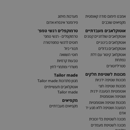
אמבט חימום סודה קאוסטית
מערכות מיתוג
מקפיאים שוכבים
פירומטר אינפרא אדום
אוטוקלאבים מעבדתיים
טרמוקפלים רגשי טמפ'
אוטוקלאבים שולחניים קטנים
טרמוקפלים - רגשי טמפ'
אוטוקלאבים בינוניים
חוטים לרגשי טמפרטורה
אוטוקלאבים גדולים
תנורי כיול
אוטוקלאב קיטור עם דלת
חוטי השוואה
נפתחת
טבעות קרמיות
סטריליזטורים
משדרי ומתמרי לחץ
מכונות לשטיפת חלקים
Tailor made
מכונות שטיפה ידניות
מגוון פתרונות Tailor made
מכונות שטיפה חצי
אוטוקלאבים תעשייתיים
אוטומטיות הטענה ידנית
Tailor made
ושטיפה אוטומטית
מקפיאים
מכונות שטיפה אוטומטיות
מקפיאים מעבדתיים
הטענה ושטיפה ללא מגע יד
אדם
מכונה לשטיפת כלי זכוכית
מכונה לשטיפת מעמדים