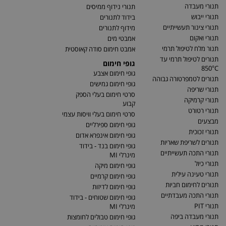
תנורי מעבדה
תנורי נידוף ממיסים
תנורי ייבוש
בידוד לתנורים
תנורי צינור תעשייתיים
מידוף לתנורים
תנורי ואקום
אמבטי מים
תנור מלח לטיפול תרמי
אמבט חימום סודה קאוסטית
תנורים לטיפול תרמי עד
גופי חימום
850°C
גופי חימום אצבע
תנורים לטמפרטורה גבוהה
גופי חימום גמישים
תנורי שריפה
סרטי חימום בעלי הספק
תנורי קרמיקה
קבוע
תנורי רטורט
סרטי חימום בעלי וויסות עצמי
מבצעים
גופי חימום ספירליים
תנורי זכוכית
גופי חימום אינפרא אדום
תנורים לשריפת שאריות
גופי חימום בנד - בידוד
תנורי התכה תעשייתיים
מינרלי MI
תנורי כיול
גופי חימום מיקה
תנורי טעינה עילית
גופי חימום קרמיים
תנורים לחימום חביות
גופי חימום לדיזות
תנורי התכה מעבדתיים
גופי חימום שטוחים - בידוד
תנורי PIT
מינרלי MI
תנורי מעבדה ביפה
גופי חימום טבולים לחומצות