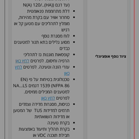
(עד דגם (N(A) 120/..(HA)
דלת מתרוממת פנאומטית
סחרור אוויר עם בקרת מהירות,
מומלץ לתהליכים עם מטען קל או
רגיש
לוח מסגרת נוסף
מסוע גלילים בתא תנור למטענים
כבדים
קופסאות מוגנות גז לתהליכי
ציוד נוסף אופציונלי
הרפיה וחיסום. לפרטים
לחץ כאן
עזרי הזנה וטעינה. לפרטים
לחץ
כאן
טכנולוגית בטיחות על פי (EN
1539 (NFPA 86 דגמים NA…LS
למטענים המכילים ממיסים.
לפרטים
לחץ כאן
כניסות, מסגרות מדידה וצמדים
תרמים למדידות TUS של המטען
או מדידות השוואתיות
בקרת טעינה
בקרת תהליך ותיעוד באמצעות
חבילת תוכנה VDC או