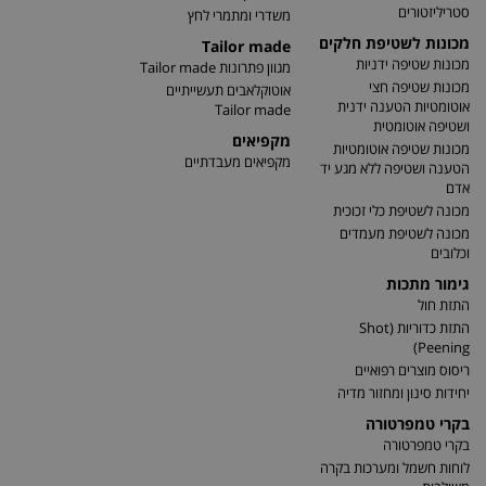
סטריליזטורים
משדרי ומתמרי לחץ
מכונות לשטיפת חלקים
Tailor made
מכונות שטיפה ידניות
מגוון פתרונות Tailor made
מכונות שטיפה חצי
אוטוקלאבים תעשייתיים
אוטומטיות הטענה ידנית
Tailor made
ושטיפה אוטומטית
מקפיאים
מכונות שטיפה אוטומטיות
מקפיאים מעבדתיים
הטענה ושטיפה ללא מגע יד
אדם
מכונה לשטיפת כלי זכוכית
מכונה לשטיפת מעמדים
וכלובים
גימור מתכות
התזת חול
התזת כדוריות (Shot
Peening)
ריסוס מוצרים רפואיים
יחידות סינון ומחזור מדיה
בקרי טמפרטורה
בקרי טמפרטורה
לוחות חשמל ומערכות בקרה