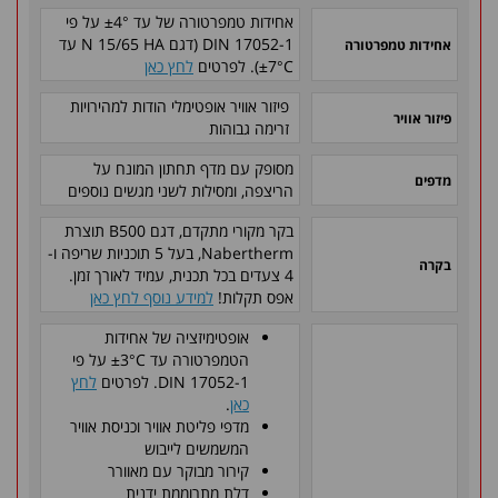
אחידות טמפרטורה של עד ±4° על פי
DIN 17052-1 (דגם N 15/65 HA עד
אחידות טמפרטורה
±7°C). לפרטים
לחץ כאן
פיזור אוויר אופטימלי הודות למהירויות
פיזור אוויר
זרימה גבוהות
מסופק עם מדף תחתון המונח על
מדפים
הריצפה, ומסילות לשני מגשים נוספים
בקר מקורי מתקדם, דגם B500 תוצרת
Nabertherm, בעל 5 תוכניות שריפה ו-
בקרה
4 צעדים בכל תכנית, עמיד לאורך זמן.
אפס תקלות!
למידע נוסף לחץ כאן
אופטימיזציה של אחידות
הטמפרטורה עד ±3°C על פי
DIN 17052-1. לפרטים
לחץ
כאן
.
מדפי פליטת אוויר וכניסת אוויר
המשמשים לייבוש
קירור מבוקר עם מאוורר
דלת מתרוממת ידנית