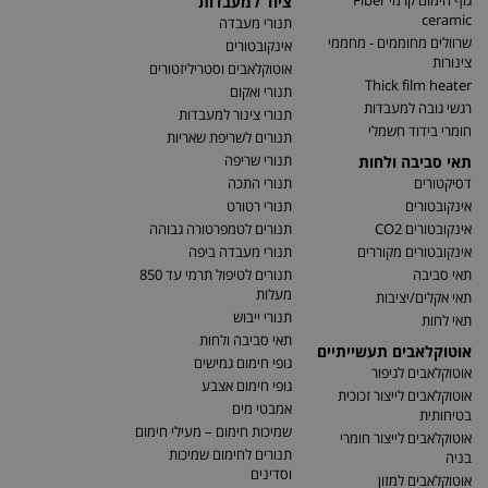
גוף חימום קרמי Fiber
ציוד למעבדות
ceramic
תנורי מעבדה
שרוולים מחוממים - מחממי
אינקובטורים
צינורות
אוטוקלאבים וסטריליזטורים
Thick film heater
תנורי ואקום
רגשי גובה למעבדות
תנורי צינור למעבדות
חומרי בידוד חשמלי
תנורים לשריפת שאריות
תנורי שריפה
תאי סביבה ולחות
דסיקטורים
תנורי התכה
אינקובטורים
תנורי רטורט
אינקובטורים CO2
תנורים לטמפרטורה גבוהה
אינקובטורים מקוררים
תנורי מעבדה ביפה
תאי סביבה
תנורים לטיפול תרמי עד 850
מעלות
תאי אקלים/יציבות
תנורי ייבוש
תאי לחות
תאי סביבה ולחות
אוטוקלאבים תעשייתיים
גופי חימום גמישים
אוטוקלאבים לגיפור
גופי חימום אצבע
אוטוקלאבים לייצור זכוכית
אמבטי מים
בטיחותית
שמיכות חימום – מעילי חימום
אוטוקלאבים לייצור חומרי
תנורים לחימום שמיכות
בניה
וסדינים
אוטוקלאבים למזון