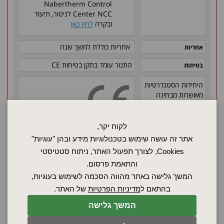
Nabertherm Control
Center NCC לניטור, תיעוד
ובקרה
לחץ כאן
אחריות כוללת למשך שנה
אחריות
התנור עומד בתקן בטיחות
CE
בטיחות
היחידות הסטנדרטיות
מאושרות מבחינה
בטיחותית ונושאות את
תווי התקן הבאים
לקוח יקר,
אתר זה עושה שימוש בטכנולוגיות מידע ובהן "עוגיות"
בקש הצעת מחיר
Cookies, לצורך תפעול האתר, ניתוח סטטיסטי
והתאמת פרסום.
המשך גלישה באתר מהווה הסכמה לשימוש בעוגיות,
בהתאם ל
מדיניות הפרטיות
של האתר.
המשך גלישה