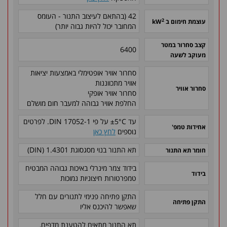
42 (בהתאם לעיצוב התנור - העומס
2
עוצמת חימום ב kW
המחובר יכול להיות גבוה יותר)
קצב סחרור במטר
6400
מעוקב לשעה
סחרור אוויר אופטימלי באמצעות יציאות
אוויר מתכווננות
סחרור אוויר
סחרור אוויר אופקי
החלפת אוויר גבוהה למעבר חום מושלם
עד ±5°C על פי DIN 17052-1. לפרטים
אחידות טמפ'
נוספים
לחץ כאן
תא התנור בנוי מסגסוגת 1.4301 (DIN)
חומר תא התנור
בידוד צמר מינרלי באיכות גבוהה המבטיח
בידוד
טמפרטורות חיצוניות נמוכות
התקן פתיחה פנימי לתנורים עם חלל
התקן פתיחה
שאפשר להיכנס אליו
תא התנור מתאים להטענת מדפים,