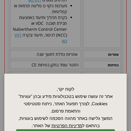
מערכות ניקוי גז פליטה תרמיות או
קטליטיות.
בקרת תהליך ותיעוד באמצעות
חבילת תוכנה VDC או
Nabertherm Control Center
(NCC) לניטור, תיעוד ובקרה
לחץ
כאן
אחריות כוללת למשך שנה
אחריות
התנור עומד בתקן בטיחות
CE
בטיחות
היחידות
הסטנדרטיות
מאושרות מבחינה
לקוח יקר,
בטיחותית ונושאות
אתר זה עושה שימוש בטכנולוגיות מידע ובהן "עוגיות"
את תווי התקן הבאים
Cookies, לצורך תפעול האתר, ניתוח סטטיסטי
והתאמת פרסום.
בקש הצעת מחיר
המשך גלישה באתר מהווה הסכמה לשימוש בעוגיות,
בהתאם ל
מדיניות הפרטיות
של האתר.