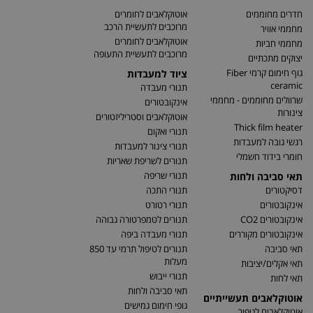
חדרים מחוממים
אוטוקלאבים לחומרים
מרוכבים לתעשיית הרכב
מחממי אוויר
אוטוקלאבים לחומרים
מחממי חביות
מרוכבים לתעשיית התעופה
יצוקים מתכתיים
גוף חימום קרמי Fiber
ציוד למעבדות
ceramic
תנורי מעבדה
שרוולים מחוממים - מחממי
אינקובטורים
צינורות
אוטוקלאבים וסטריליזטורים
Thick film heater
תנורי ואקום
רגשי גובה למעבדות
תנורי צינור למעבדות
חומרי בידוד חשמלי
תנורים לשריפת שאריות
תנורי שריפה
תאי סביבה ולחות
דסיקטורים
תנורי התכה
אינקובטורים
תנורי רטורט
אינקובטורים CO2
תנורים לטמפרטורה גבוהה
אינקובטורים מקוררים
תנורי מעבדה ביפה
תאי סביבה
תנורים לטיפול תרמי עד 850
מעלות
תאי אקלים/יציבות
תנורי ייבוש
תאי לחות
תאי סביבה ולחות
אוטוקלאבים תעשייתיים
גופי חימום גמישים
אוטוקלאבים לגיפור