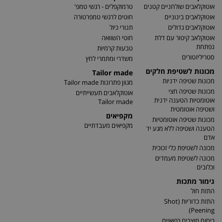
אוטוקלאבים שולחניים קטנים
טרמוקפלים - רגשי טמפ'
אוטוקלאבים בינוניים
חוטים לרגשי טמפרטורה
אוטוקלאבים גדולים
תנורי כיול
אוטוקלאב קיטור עם דלת
חוטי השוואה
נפתחת
טבעות קרמיות
סטריליזטורים
משדרי ומתמרי לחץ
מכונות לשטיפת חלקים
Tailor made
מכונות שטיפה ידניות
מגוון פתרונות Tailor made
מכונות שטיפה חצי
אוטוקלאבים תעשייתיים
אוטומטיות הטענה ידנית
Tailor made
ושטיפה אוטומטית
מקפיאים
מכונות שטיפה אוטומטיות
מקפיאים מעבדתיים
הטענה ושטיפה ללא מגע יד
אדם
מכונה לשטיפת כלי זכוכית
מכונה לשטיפת מעמדים
וכלובים
גימור מתכות
התזת חול
התזת כדוריות (Shot
Peening)
ריסוס מוצרים רפואיים