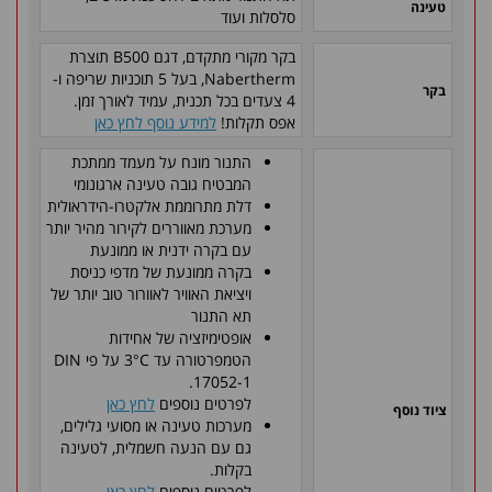
טעינה
סלסלות ועוד
בקר מקורי מתקדם, דגם B500 תוצרת
Nabertherm, בעל 5 תוכניות שריפה ו-
בקר
4 צעדים בכל תכנית, עמיד לאורך זמן.
אפס תקלות!
למידע נוסף לחץ כאן
התנור מונח על מעמד ממתכת
המבטיח גובה טעינה ארגונומי
דלת מתרוממת אלקטרו-הידראולית
מערכת מאווררים לקירור מהיר יותר
עם בקרה ידנית או ממונעת
בקרה ממונעת של מדפי כניסת
ויציאת האוויר לאוורור טוב יותר של
תא התנור
אופטימיזציה של אחידות
הטמפרטורה עד 3°C על פי DIN
17052-1.
לפרטים נוספים
לחץ כאן
ציוד נוסף
מערכות טעינה או מסועי גלילים,
גם עם הנעה חשמלית, לטעינה
בקלות.
לפרטים נוספים
לחץ כאן