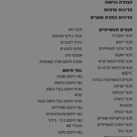
הצהרת נגישות
מדיניות פרטיות
מדיניות החזרת מוצרים
תנורים תעשייתיים
תנורי תא
תנורי מעבדה
תנורי נידוף ממיסים
תנורי ייבוש
בידוד לתנורים
תנורי צינור תעשייתיים
מידוף לתנורים
תנורי ואקום
אמבטי מים
תנור מלח לטיפול תרמי
אמבט חימום סודה קאוסטית
תנורים לטיפול תרמי עד
גופי חימום
850°C
גופי חימום אצבע
תנורים לטמפרטורה גבוהה
גופי חימום גמישים
תנורי שריפה
סרטי חימום בעלי הספק
תנורי קרמיקה
קבוע
תנורי רטורט
סרטי חימום בעלי וויסות עצמי
מבצעים
גופי חימום ספירליים
תנורי זכוכית
גופי חימום אינפרא אדום
תנורים לשריפת שאריות
גופי חימום בנד - בידוד
תנורי התכה תעשייתיים
מינרלי MI
תנורי כיול
גופי חימום מיקה