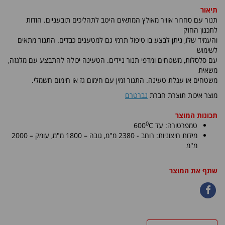
תיאור
תנור עם סחרור אוויר מאולץ המתאים היטב לתהליכים תובעניים. הודות
לתכנון החזק
והעמיד שלו, ניתן לבצע בו טיפול תרמי גם למטענים כבדים. התנור מתאים
לשימוש
עם סלסלות, משטחים ומדפי תנור ניידים. הטעינה יכולה להתבצע עם מלגזה,
משאית
משטחים או עגלת טעינה. התנור זמין עם חימום גז או חימום חשמלי.
מוצר איכות תוצרת חברת
נברטרם
תכונות המוצר
0
טמפרטורה: עד
C
600
מידות חיצוניות:
רוחב - 2380 מ"מ, גובה – 1800 מ"מ
, עומק – 2000
מ"מ
שתף את המוצר