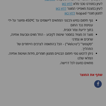
לעיון במפרט טכני מלא
לחץ כאן
לעיון במצגת מאפייני המוצר
לחץ כאן
למגוון מוצרי Isopad
לחץ כאן
גוף חימום גמיש ורבגוני המתאים ליישומים עד 450ºC ומיוצר על-ידי
עטיפת נגד החום
בתוך יריעת צמר זכוכית.
מוצר זה מצויד במספר שיטות לקיבוע - החל מווים וטבעות אחיזה,
שרוכים או צמדני
"סקוטש'" ("Velcro") - הכל בהתאמה לצרכים הייחודים של
התהליך.
ניתן לרכוש גופי חימום הבנויים ממגוון חומרים, מידות ושיטות אחיזה.
המלאי שלנו
מתאים כמעט לכל דרישה.
שתף את המוצר