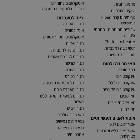
אוטוקלאבים לחומרים
מחממי חביות
מרוכבים לתעשיית התעופה
יצוקים מתכתיים
גוף חימום קרמי Fiber
ציוד למעבדות
ceramic
תנורי מעבדה
שרוולים מחוממים - מחממי
אינקובטורים
צינורות
אוטוקלאבים וסטריליזטורים
Thick film heater
תנורי ואקום
רגשי גובה למעבדות
תנורי צינור למעבדות
חומרי בידוד חשמלי
תנורים לשריפת שאריות
תנורי שריפה
תאי סביבה ולחות
דסיקטורים
תנורי התכה
אינקובטורים
תנורי רטורט
אינקובטורים CO2
תנורים לטמפרטורה גבוהה
אינקובטורים מקוררים
תנורי מעבדה ביפה
תאי סביבה
תנורים לטיפול תרמי עד 850
מעלות
תאי אקלים/יציבות
תנורי ייבוש
תאי לחות
תאי סביבה ולחות
אוטוקלאבים תעשייתיים
גופי חימום גמישים
אוטוקלאבים לגיפור
גופי חימום אצבע
אוטוקלאבים לייצור זכוכית
אמבטי מים
בטיחותית