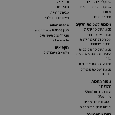
אוטוקלאבים גדולים
תנורי כיול
אוטוקלאב קיטור עם דלת
חוטי השוואה
נפתחת
טבעות קרמיות
סטריליזטורים
משדרי ומתמרי לחץ
מכונות לשטיפת חלקים
Tailor made
מכונות שטיפה ידניות
מגוון פתרונות Tailor made
מכונות שטיפה חצי
אוטוקלאבים תעשייתיים
אוטומטיות הטענה ידנית
Tailor made
ושטיפה אוטומטית
מקפיאים
מכונות שטיפה אוטומטיות
מקפיאים מעבדתיים
הטענה ושטיפה ללא מגע יד
אדם
מכונה לשטיפת כלי זכוכית
מכונה לשטיפת מעמדים
וכלובים
גימור מתכות
התזת חול
התזת כדוריות (Shot
Peening)
ריסוס מוצרים רפואיים
יחידות סינון ומחזור מדיה
בקרי טמפרטורה