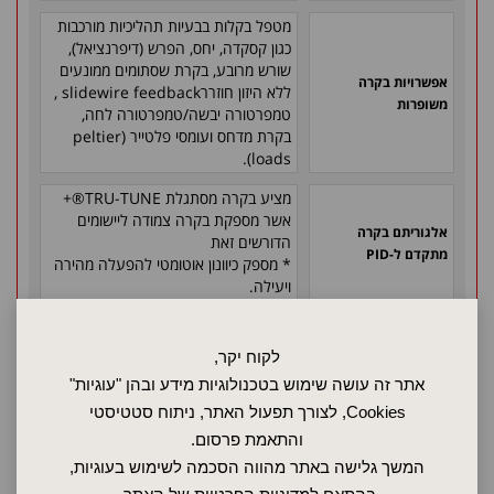
מטפל בקלות בבעיות תהליכיות מורכבות
כגון קסקדה, יחס, הפרש (דיפרנציאל),
שורש מרובע, בקרת שסתומים ממונעים
אפשרויות בקרה
ללא היזון חוזררslidewire feedback ,
משופרות
טמפרטורה יבשה/טמפרטורה לחה,
בקרת מדחס ועומסי פלטייר (peltier
loads).
מציע בקרה מסתגלת TRU-TUNE®+
אשר מספקת בקרה צמודה ליישומים
אלגוריתם בקרה
הדורשים זאת
מתקדם ל-PID
* מספק כיוונון אוטומטי להפעלה מהירה
ויעילה.
כולל את אפיק התקשורת הסטנדרטי של
WATERLOW ואת תוכנת התצורה EZ-
לקוח יקר,
אפשרויות
ZONE.
תקשורת/תוכנה
אתר זה עושה שימוש בטכנולוגיות מידע ובהן "עוגיות"
*חוסך זמן ומשפר את אמינות ערכי
Cookies, לצורך תפעול האתר, ניתוח סטטיסטי
הכינון בבקר.
והתאמת פרסום.
המשך גלישה באתר מהווה הסכמה לשימוש בעוגיות,
בקש הצעת מחיר