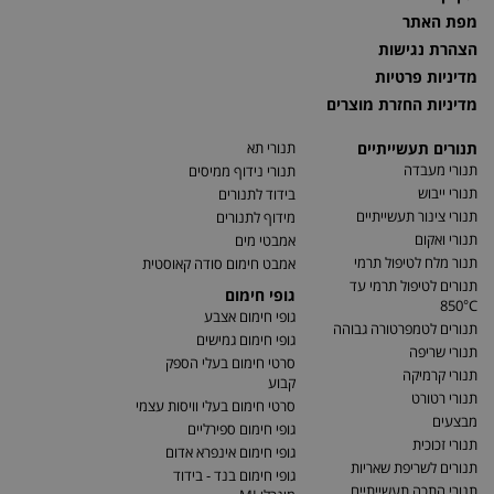
מפת האתר
הצהרת נגישות
מדיניות פרטיות
מדיניות החזרת מוצרים
תנורים תעשייתיים
תנורי תא
תנורי מעבדה
תנורי נידוף ממיסים
תנורי ייבוש
בידוד לתנורים
תנורי צינור תעשייתיים
מידוף לתנורים
תנורי ואקום
אמבטי מים
תנור מלח לטיפול תרמי
אמבט חימום סודה קאוסטית
תנורים לטיפול תרמי עד
גופי חימום
850°C
גופי חימום אצבע
תנורים לטמפרטורה גבוהה
גופי חימום גמישים
תנורי שריפה
סרטי חימום בעלי הספק
תנורי קרמיקה
קבוע
תנורי רטורט
סרטי חימום בעלי וויסות עצמי
מבצעים
גופי חימום ספירליים
תנורי זכוכית
גופי חימום אינפרא אדום
תנורים לשריפת שאריות
גופי חימום בנד - בידוד
תנורי התכה תעשייתיים