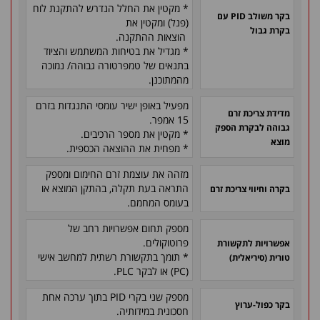
* מקטין את החלל הנדרש להתקנת לוח
בקר משולב PID עם
(פנל) ומקטין את
בקרת גבול
הוצאות ההתקנה.
* מגדיל את בטיחות המשתמש והציוד
בתנאים של טמפרטורה גבוהה/ נמוכה
מהמתוכנן.
מפעיל באופן ישיר עומסי התנגדות בזרם
מדידת צריכת זרם
15 אמפר.
גבוהה לבקרת הספק
* מקטין את מספר הרכיבים.
מוצא
* מפחית את ההוצאה הכספית.
מזהה את עוצמת זרם החימום ומספק
התראה בעת תקלה, בהתקן המוצא או
בקרה וחיווי צריכת זרם
בעומס המחמם.
מספק תחום אפשרויות רחב של
פרוטוקולים.
אפשרויות לתקשורת
* תומך בתקשורת רשתית למחשב אישי
טורית (סיריאלית)
(PC) או לבקר PLC.
מספק שני בקרי PID בתוך ערכה אחת
בקר כפול-ערוץ
חסכונית במידותיה.