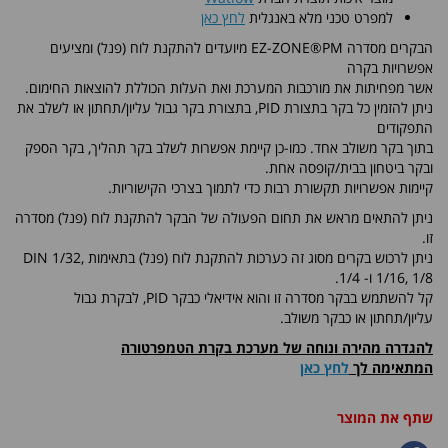
למפרט טכני מלא באנגלית
לחץ כאן
הבקרים מסדרה EZ-ZONE®PM מיועדים להתקנת לוח (פנל) ומציעים
אפשרויות בקרה
אשר מפחיתות את מורכבות המערכת ואת העלות הכוללת להוצאות החימום.
ניתן להזמין כל בקר בתצורת PID, בתצורת בקר גבול עליון/תחתון או לשלב את
התפקודים
בתוך בקר משולב אחד. כמו-כן קיימת אפשרות לשלב בקר תהליך, בקר הספק
ובקר ביטחון בבית/קופסה אחת.
קיימות אפשרויות תקשורת רבות כדי לתמוך בצרכי הקישוריות.
ניתן להתאים מראש את תחום הפעולה של הבקר להתקנת לוח (פנל) מסדרה
זו.
ניתן לרכוש בקרים מסוג זה כערכות להתקנת לוח (פנל) בתאימות DIN 1/32,
1/16, 1/8 ו- 1/4.
קל להשתמש בבקר מסדרה זו והוא אידיאלי כבקר PID, לבקרת גבול
עליון/תחתון או כבקר משולב.
להגדרה מהירה ונוחה של מערכת בקרת הטמפרטורה
המתאימה
לך
לחץ כאן
שתף את המוצר