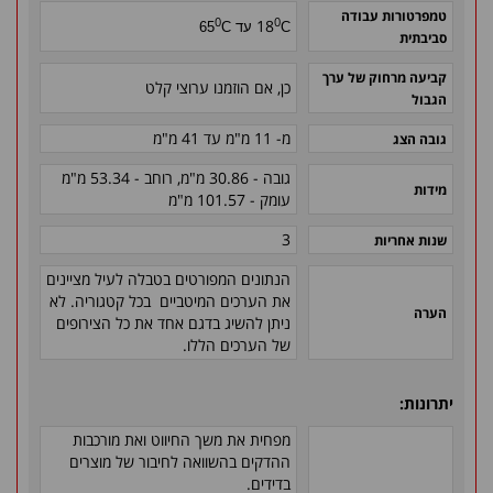
טמפרטורות עבודה
0
0
18
C עד 65
C
סביבתית
קביעה מרחוק של ערך
כן, אם הוזמנו ערוצי קלט
הגבול
מ- 11 מ"מ עד 41 מ"מ
גובה הצג
גובה - 30.86 מ"מ, רוחב - 53.34 מ"מ
מידות
עומק - 101.57 מ"מ
3
שנות אחריות
הנתונים המפורטים בטבלה לעיל מציינים
את הערכים המיטביים בכל קטגוריה. לא
הערה
ניתן להשיג בדגם אחד את כל הצירופים
של הערכים הללו.
יתרונות:
מפחית את משך החיווט ואת מורכבות
ההדקים בהשוואה לחיבור של מוצרים
בדידים.