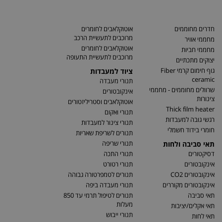
חדרים מחוממים
אוטוקלאבים לחומרים
מרוכבים לתעשיית הרכב
מחממי אוויר
אוטוקלאבים לחומרים
מחממי חביות
מרוכבים לתעשיית התעופה
יצוקים מתכתיים
גוף חימום קרמי Fiber
ציוד למעבדות
ceramic
תנורי מעבדה
שרוולים מחוממים - מחממי
אינקובטורים
צינורות
אוטוקלאבים וסטריליזטורים
Thick film heater
תנורי ואקום
רגשי גובה למעבדות
תנורי צינור למעבדות
חומרי בידוד חשמלי
תנורים לשריפת שאריות
תנורי שריפה
תאי סביבה ולחות
דסיקטורים
תנורי התכה
אינקובטורים
תנורי רטורט
אינקובטורים CO2
תנורים לטמפרטורה גבוהה
אינקובטורים מקוררים
תנורי מעבדה ביפה
תאי סביבה
תנורים לטיפול תרמי עד 850
מעלות
תאי אקלים/יציבות
תנורי ייבוש
תאי לחות