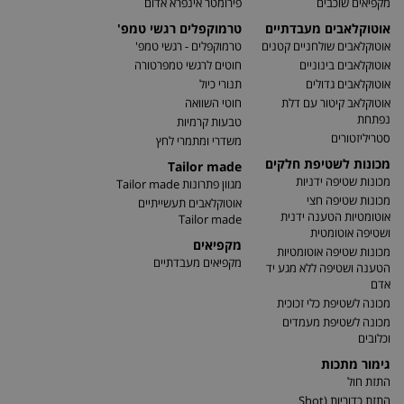
מקפיאים שוכבים
פירומטר אינפרא אדום
אוטוקלאבים מעבדתיים
טרמוקפלים רגשי טמפ'
אוטוקלאבים שולחניים קטנים
טרמוקפלים - רגשי טמפ'
אוטוקלאבים בינוניים
חוטים לרגשי טמפרטורה
אוטוקלאבים גדולים
תנורי כיול
אוטוקלאב קיטור עם דלת
חוטי השוואה
נפתחת
טבעות קרמיות
סטריליזטורים
משדרי ומתמרי לחץ
מכונות לשטיפת חלקים
Tailor made
מכונות שטיפה ידניות
מגוון פתרונות Tailor made
מכונות שטיפה חצי
אוטוקלאבים תעשייתיים
אוטומטיות הטענה ידנית
Tailor made
ושטיפה אוטומטית
מקפיאים
מכונות שטיפה אוטומטיות
מקפיאים מעבדתיים
הטענה ושטיפה ללא מגע יד
אדם
מכונה לשטיפת כלי זכוכית
מכונה לשטיפת מעמדים
וכלובים
גימור מתכות
התזת חול
התזת כדוריות (Shot