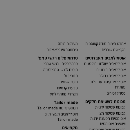
אמבט חימום סודה קאוסטית
מערכות מיתוג
מקפיאים שוכבים
פירומטר אינפרא אדום
אוטוקלאבים מעבדתיים
טרמוקפלים רגשי טמפ'
אוטוקלאבים שולחניים קטנים
טרמוקפלים - רגשי טמפ'
אוטוקלאבים בינוניים
חוטים לרגשי טמפרטורה
אוטוקלאבים גדולים
תנורי כיול
אוטוקלאב קיטור עם דלת
חוטי השוואה
נפתחת
טבעות קרמיות
סטריליזטורים
משדרי ומתמרי לחץ
מכונות לשטיפת חלקים
Tailor made
מכונות שטיפה ידניות
מגוון פתרונות Tailor made
מכונות שטיפה חצי
אוטוקלאבים תעשייתיים
אוטומטיות הטענה ידנית
Tailor made
ושטיפה אוטומטית
מקפיאים
מכונות שטיפה אוטומטיות