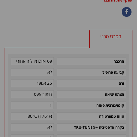
מפרט טכני
פס DIN או לוח אחורי
הרכבה
לא
קביעת פרופיל
25 אמפר
זרם
חיתוך אפס
הצתת יציאה
1
קונפיגורצית פאזה
80°C (176°F)
טווח טמפרטורה
לא
בקרה אדפטיבית
®+
TRU-TUNE