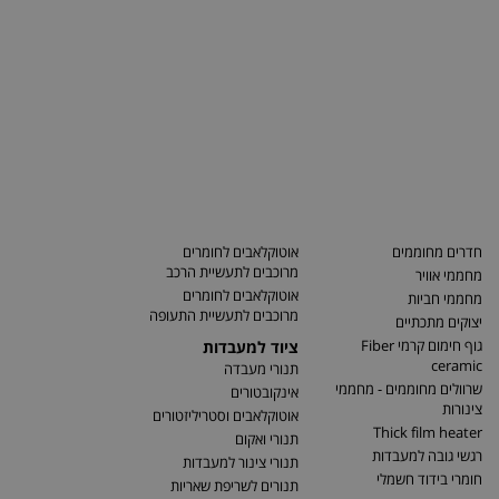
חדרים מחוממים
אוטוקלאבים לחומרים
מרוכבים לתעשיית הרכב
מחממי אוויר
אוטוקלאבים לחומרים
מחממי חביות
מרוכבים לתעשיית התעופה
יצוקים מתכתיים
גוף חימום קרמי Fiber
ציוד למעבדות
ceramic
תנורי מעבדה
שרוולים מחוממים - מחממי
אינקובטורים
צינורות
אוטוקלאבים וסטריליזטורים
Thick film heater
תנורי ואקום
רגשי גובה למעבדות
תנורי צינור למעבדות
חומרי בידוד חשמלי
תנורים לשריפת שאריות