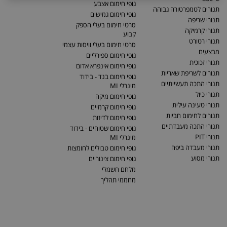
גופי חימום אצבע
תנורים לטמפרטורה גבוהה
גופי חימום גמישים
תנורי שריפה
סרטי חימום בעלי הספק
תנורי קרמיקה
קבוע
תנורי רטורט
סרטי חימום בעלי וויסות עצמי
מבצעים
גופי חימום ספירליים
תנורי זכוכית
גופי חימום אינפרא אדום
תנורים לשריפת שאריות
גופי חימום בנד - בידוד
תנורי התכה תעשייתיים
מינרלי MI
תנורי כיול
גופי חימום מיקה
תנורי טעינה עילית
גופי חימום קרמיים
תנורים לחימום חביות
גופי חימום לדיזות
תנורי התכה מעבדתיים
גופי חימום שטוחים - בידוד
תנורי PIT
מינרלי MI
תנורי מעבדה ביפה
גופי חימום טבולים לחומצות
תנורי מסוע
גופי חימום צינוריים
מלחם חשמלי
מחממי תהליך