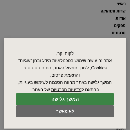
ראשי
שרות ותחזוקה
אודות
ספקים
סרטונים
מאמרים
תקנון
לקוח יקר,
מפת האתר
אתר זה עושה שימוש בטכנולוגיות מידע ובהן "עוגיות"
הצהרת נגישות
Cookies, לצורך תפעול האתר, ניתוח סטטיסטי
מדיניות פרטיות
והתאמת פרסום.
מדיניות החזרת מוצרים
המשך גלישה באתר מהווה הסכמה לשימוש בעוגיות,
תנורים תעשייתיים
תנורי תא
בהתאם ל
מדיניות הפרטיות
של האתר.
תנורי מעבדה
תנורי נידוף ממיסים
המשך גלישה
תנורי ייבוש
בידוד לתנורים
תנורי צינור תעשייתיים
מידוף לתנורים
לא מאשר
תנורי ואקום
אמבטי מים
תנור מלח לטיפול תרמי
אמבט חימום סודה קאוסטית
תנורים לטיפול תרמי עד
גופי חימום
850°C