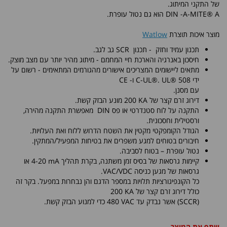
של התקני המיתוג.
DIN -A-MITE® A הוא גם נטול עופרת.
מוצר איכות תוצרת
Watlow
תכנון עמיד וחזק - תכנון
SCR
גב לגב.
חיסכון באנרגיה והארכת חיי המחמם - מיתוג מהיר יותר עם מצב מוצק.
מתאים ליישומים המצריכים אישורים מהגורמים המתאימים - רשום על
ידי C-UL
®. UL® 508
ו- CE
עם מסנן.
דירוג זרם קצר של
200 KA
מונע הבזק קשת.
התקנה על לוח סטנדרטי או פס DIN מאפשרת התקנה מהירה,
ורסטילית וחסכונית.
הגודל הקומפקטי מקטין את השטח הדרוש ללוח ואת העלויות.
חיבורים בטוחים למגע משפרים את בטיחות המפעיל/המתקין.
נטול עופרת – בטוח לסביבה.
קיימות גרסאות של בסיס זמן משתנה, בקרת תהליך
4-20 mA
או
גרסאות של מגען כניסה VAC/VDC.
כל הקונפיגורציות תלויות במספר הדגם והן נבחרות במפעל. בקר זה
כולל דירוג זרם קצר של
200 KA
(SCCR) אשר נבדק עד
480 VAC
כדי למנוע הבזק קשת.
שתף את המוצר