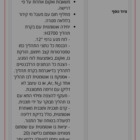
משאבות ואקום אחרות על פי
דרישה.
ציוד נוסף
מחליף חום עם מעגל מי קירור
בלולאה סגורה.
יחידה אוטומטית עם בקרת
תהליך H3700:
- לוח מגע גרפי "12.
- הכנסת כל נתוני התהליך כמו
טמפרטורות קצב חימום, הזרקת
גז, ואקום, באמצעות לוח המגע.
- הצגת כל הנתונים הרלבנטיים
לתהליך בדיאגרמת בקרת תהליך.
- אספקת גז אוטומטית לגז תהליך
אחד (Ar, N
, או גז עיצוב לא
2
דליק) עם זרימה מתכווננת.
- מעקף להצפה ומילוי התא עם
גז תהליך מבוקר על ידי תוכנית.
- קדם תוכנית ותוכנית מאוחרת
אוטומטית, כולל בדיקת דליפה
לפעולה בטוחה של התנור.
- יציאת גז אוטומטית עם שסתום
מפוחים ושסתום גלישה (20
mbar יחסי) לפעולה בלחץ יתר.