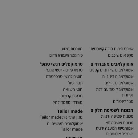
אמבט חימום סודה קאוסטית
מערכות מיתוג
מקפיאים שוכבים
פירומטר אינפרא אדום
אוטוקלאבים מעבדתיים
טרמוקפלים רגשי טמפ'
אוטוקלאבים שולחניים קטנים
טרמוקפלים - רגשי טמפ'
אוטוקלאבים בינוניים
חוטים לרגשי טמפרטורה
אוטוקלאבים גדולים
תנורי כיול
אוטוקלאב קיטור עם דלת
חוטי השוואה
נפתחת
טבעות קרמיות
סטריליזטורים
משדרי ומתמרי לחץ
מכונות לשטיפת חלקים
Tailor made
מכונות שטיפה ידניות
מגוון פתרונות Tailor made
מכונות שטיפה חצי
אוטוקלאבים תעשייתיים
אוטומטיות הטענה ידנית
Tailor made
ושטיפה אוטומטית
מקפיאים