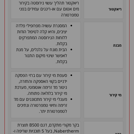
ריאקטור תהליך עשוי נירוסטה בקירור
מים אטום עם או-רינגים עמידים בפני
ריאקטור
טמפרטורה
המסגרת עשויה מפרופילי פלדה
יציבים, והיא קלה לטיפול הודות
ללוחות הנירוסטה המתפרקים
בקלות.
מבנה
הבית מונח על גלגלים, על מנת
לאפשר שינוי מיקום התנור
בקלות.
סעפת מי קירור עם ברזי הפסקה
ידניים בקווי האספקה והחזרה,
ניטור מד זרימה אוטומטי, מערכת
מי קירור בלולאה פתוחה.
מי קירור
מעגלי מי קירור מתכווננים עם מד
זרימה וחיווי טמפרטורה ונתיכים
לטמפרטורת יתר.
בקר מקורי מתקדם, דגם B500 תוצרת
Nabertherm, בעל 5 תוכניות שריפה ו-