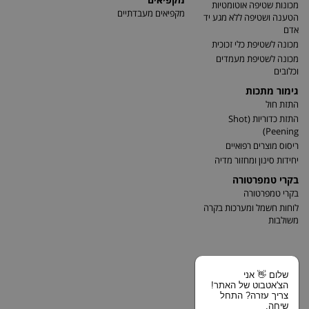
מכונות שטיפה אוטומטיות
מקפיאים מעבדתיים
הטענה ושטיפה ללא מגע יד
אדם
מכונה לשטיפת כלי זכוכית
מכונה לשטיפת מעמדים
וכלובים
גימור מתכות
התזת חול
התזת כדוריות (Shot
Peening)
ריסוס מוצרים רפואיים
יחידות סינון ומחזור מדיה
בקרי טמפרטורה
בקרי טמפרטורה
לוחות חשמל ומערכות בקרה
משולבות
שלום 👋 אני
הצ'אטבוט של האתר!
צריך עזרה? התחל
שיחה.