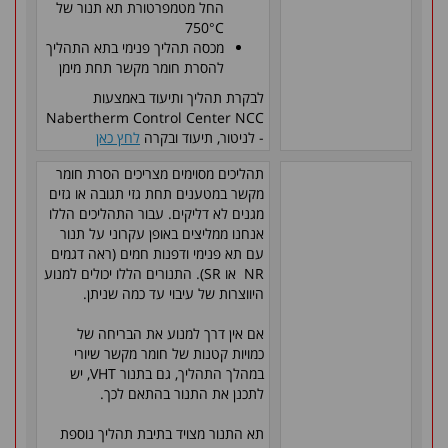
החל מטמפרטורת תא תנור של
750°C
מכסה תהליך פנימי בתא התהליך
להסרת חומר מקשר תחת מימן
לבקרת תהליך ותיעוד באמצעות
Nabertherm Control Center NCC
- לניטור, תיעוד ובקרה
לחץ כאן
תהליכים מסוימים מצריכים הסרת חומר
מקשר במטענים תחת גזי תגובה או גזים
מגנים לא דליקים. עבור התהליכים הללו
אנחנו ממליצים באופן עקרוני על תנור
עם תא פנימי ודפנות חמים (ראה דגמים
NR או SR). התנורים הללו יכולים למנוע
היווצרות של עיבוי עד כמה שניתן.
אם אין דרך למנוע את הבריחה של
כמויות קטנות של חומר מקשר שיורי
במהלך התהליך, גם בתנור VHT, יש
לתכנן את התנור בהתאם לכך.
תא התנור מצויד בתיבת תהליך נוספת