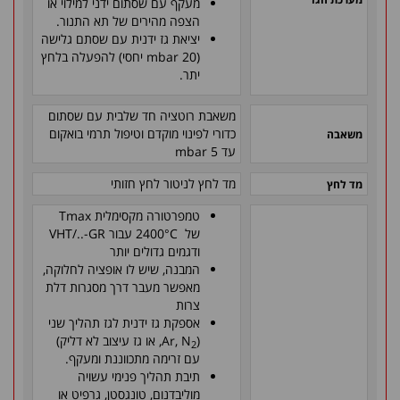
מעקף עם שסתום ידני למילוי או
הצפה מהירים של תא התנור.
יציאת גז ידנית עם שסתם גלישה
(mbar 20 יחסי) להפעלה בלחץ
יתר.
משאבת רוטציה חד שלבית עם שסתום
כדורי לפינוי מוקדם וטיפול תרמי בואקום
משאבה
עד mbar 5
מד לחץ לניטור לחץ חזותי
מד לחץ
טמפרטורה מקסימלית Tmax
של 2400°C עבור VHT/..-GR
ודגמים גדולים יותר
המבנה, שיש לו אופציה לחלוקה,
מאפשר מעבר דרך מסגרות דלת
צרות
אספקת גז ידנית לגז תהליך שני
(Ar, N
, או גז עיצוב לא דליק)
2
עם זרימה מתכווננת ומעקף.
תיבת תהליך פנימי עשויה
מוליבדנום, טונגסטן, גרפיט או