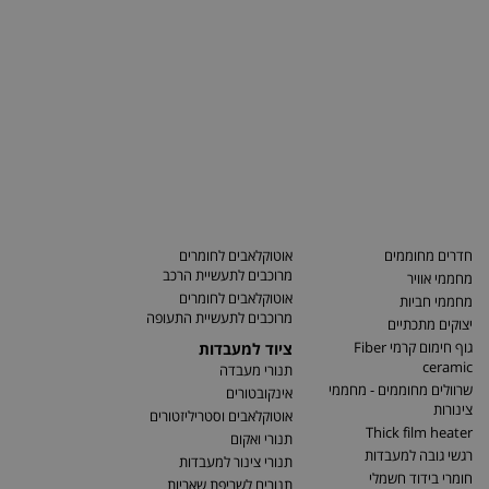
חדרים מחוממים
אוטוקלאבים לחומרים
מרוכבים לתעשיית הרכב
מחממי אוויר
אוטוקלאבים לחומרים
מחממי חביות
מרוכבים לתעשיית התעופה
יצוקים מתכתיים
גוף חימום קרמי Fiber
ציוד למעבדות
ceramic
תנורי מעבדה
שרוולים מחוממים - מחממי
אינקובטורים
צינורות
אוטוקלאבים וסטריליזטורים
Thick film heater
תנורי ואקום
רגשי גובה למעבדות
תנורי צינור למעבדות
חומרי בידוד חשמלי
תנורים לשריפת שאריות