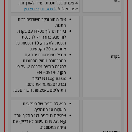
בקר
4 צעדים בכל תכנית, עמיד לאורך זמן.
אפס תקלות!
למידע נוסף לחץ כאן
ציוד מיתוג ובקר משולבים בבית
התנור.
בקרת תהליך H700 עם בקרת
לוח מגע ברורה "7 להכנסת
תוכנית ולתצוגה, 10 תוכניות, כל
אחת עם 20 מקטעים.
מגביל טמפרטורת יתר עם
בקרה
טמפרטורת ניתוק מתכווננת
להגנה תרמית מדרגה 2, על פי
תקן EN 60519-2.
NTLog Basic לבקר
נברטרם:מתעד את נתוני
התהליכים באמצעות חיבור USB.
הפעלה ידנית של פונקציות
הואקום וגז התהליך.
אספקת גז ידנית לגז תהליך אחד
(Ar, N
או גז עיצוב לא דליק) עם
2
זרימה מתכווננת.
מערכת הגז