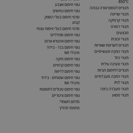
850°C
גופי חימום אצבע
תנורים לטמפרטורה גבוהה
גופי חימום גמישים
תנורי שריפה
סרטי חימום בעלי הספק
תנורי קרמיקה
קבוע
תנורי רטורט
סרטי חימום בעלי וויסות עצמי
מבצעים
גופי חימום ספירליים
תנורי זכוכית
גופי חימום אינפרא אדום
תנורים לשריפת שאריות
גופי חימום בנד - בידוד
תנורי התכה תעשייתיים
מינרלי MI
תנורי כיול
גופי חימום מיקה
תנורי טעינה עילית
גופי חימום קרמיים
תנורים לחימום חביות
גופי חימום לדיזות
תנורי התכה מעבדתיים
גופי חימום שטוחים - בידוד
תנורי PIT
מינרלי MI
תנורי מעבדה ביפה
גופי חימום טבולים לחומצות
תנורי מסוע
גופי חימום צינוריים
מלחם חשמלי
מחממי תהליך