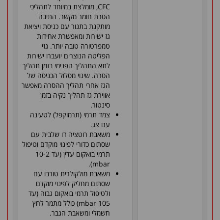
CFC, מומלצת במיוחד לתהליכי
הסרת חומר מקשר. התיבה
מותקנת בתנור עם כניסת ויציאת
גז ישירות ומאפשרת אחידות
טמפרטורה טובה יותר. גזי
הפליטה הנוצרים יועברו ישירות
לתא התהליך הפנימי בזמן תהליך
הסרה. שינוי מסלול הכניסה של
הגז אחרי תהליך ההסרה מאפשר
אווירת גז תהליך נקיה בזמן
סינטור.
צמד תרמי (תרמוקפל) לטעינה
עם צג.
משאבת רוטציה דו שלבית עם
שסתום כדורי לפינוי מוקדם וטיפול
תרמי בואקום עדין (עד 10-2
mbar).
משאבת מולקולרית טורבו עם
שסתום מחליק לפינוי מוקדם
ולטיפול תרמי בואקום גבוה (עד
105 mbar) כולל מתמר לחץ
חשמלי ומשאבת הגבר.