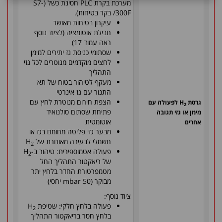
מערכת בקרת PLC חסינת כשל (S7-
300F/ בקר בטיחות).
עיקרון בטיחות מאושר
חבילת אוטומציה (לציוד נוסף
ראה עמוד 17)
שסתומי כניסת גז יתירים למימן
לחצים מוקדמים מנוטרים לכל גזי
התהליך
מעקף לטיהור בטוח של תא
התנור עם גז אינרטי
הצפת חירום מנוטרת לחץ עם
גרסת H
לפעולה עם
2
פתיחת שסתום סולנואיד
מימן או גזי תגובה
אוטומטית
אחרים
מבער גזי פליטה מחומם בגז או
חשמלי לבעירה מאוחרת של H
2
פעולה אטמוספירית: טיהור ב-H
2
של ריאקטור התהליך החל
מטמפרטורת החדר בלחץ יתר
מבוקר (50 mbar יחסי)
ציוד נוסף:
פעולה בלחץ חלקי: שטיפת H
2
בלחץ חסר בריאקטור התהליך