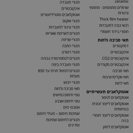
ceramic
תנורי מעבדה
שרוולים מחוממים - מחממי
אינקובטורים
צינורות
אוטוקלאבים וסטריליזטורים
Thick film heater
תנורי ואקום
רגשי גובה למעבדות
תנורי צינור למעבדות
חומרי בידוד חשמלי
תנורים לשריפת שאריות
תנורי שריפה
תאי סביבה ולחות
דסיקטורים
תנורי התכה
אינקובטורים
תנורי רטורט
אינקובטורים CO2
תנורים לטמפרטורה גבוהה
אינקובטורים מקוררים
תנורי מעבדה ביפה
תאי סביבה
תנורים לטיפול תרמי עד 850
מעלות
תאי אקלים/יציבות
תנורי ייבוש
תאי לחות
תאי סביבה ולחות
אוטוקלאבים תעשייתיים
גופי חימום גמישים
אוטוקלאבים לגיפור
גופי חימום אצבע
אוטוקלאבים לייצור זכוכית
אמבטי מים
בטיחותית
שמיכות חימום – מעילי חימום
אוטוקלאבים לייצור חומרי
תנורים לחימום שמיכות
בניה
וסדינים
אוטוקלאבים למזון