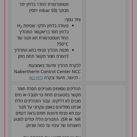
מטמפרטורת החדר בלחץ יתר
מבוקר (50 mbar יחסי)
ציוד נוסף:
פעולה בלחץ חלקי: שטיפת H
2
בלחץ חסר בריאקטור התהליך
החל מטמפרטורת תא תנור של
750°C
מכסה תהליך פנימי בתא התהליך
להסרת חומר מקשר תחת מימן
לבקרת תהליך ותיעוד באמצעות
Nabertherm Control Center NCC
- לניטור, תיעוד ובקרה
לחץ כאן
תהליכים מסוימים מצריכים הסרת חומר
מקשר במטענים תחת גזי תגובה או גזים
מגנים לא דליקים. עבור התהליכים הללו
אנחנו ממליצים באופן עקרוני על תנור
עם תא פנימי ודפנות חמים (ראה דגמים
NR או SR). התנורים הללו יכולים למנוע
היווצרות של עיבוי עד כמה שניתן.