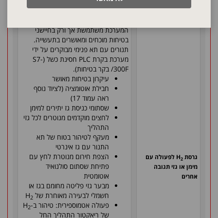
לפעול תחת מימן או גזי תגובה אחרים.
עבור היישומים הללו, המערכות מצוידות
גם בטכנולוגית הבטיחות המתאימה.
המערכת משתמשת אך ורק בחיישני
בטיחות מוכחים ומאושרים בתעשייה.
תנורים עם תא פנימי מבוקרים על ידי
מערכת בקרת PLC חסינת כשל (S7-
300F/ בקר בטיחות).
עיקרון בטיחות מאושר
חבילת אוטומציה (לציוד נוסף
ראה עמוד 17)
שסתומי כניסת גז יתירים למימן
לחצים מוקדמים מנוטרים לכל גזי
התהליך
מעקף לטיהור בטוח של תא
התנור עם גז אינרטי
הצפת חירום מנוטרת לחץ עם
גרסת H
לפעולה עם
2
פתיחת שסתום סולנואיד
מימן או גזי תגובה
אוטומטית
אחרים
מבער גזי פליטה מחומם בגז או
חשמלי לבעירה מאוחרת של H
2
פעולה אטמוספירית: טיהור ב-H
2
של ריאקטור התהליך החל