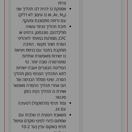
צרות
אספקת גז ידנית לגז תהליך שני
(Ar, N
, או גז עיצוב לא דליק)
2
עם זרימה מתכווננת ומעקף.
תיבת תהליך פנימי עשויה
מוליבדנום, טונגסטן, גרפיט או
CFC, מומלצת במיוחד לתהליכי
הסרת חומר מקשר. התיבה
מותקנת בתנור עם כניסת ויציאת
גז ישירות ומאפשרת אחידות
טמפרטורה טובה יותר. גזי
הפליטה הנוצרים יועברו ישירות
לתא התהליך הפנימי בזמן תהליך
הסרה. שינוי מסלול הכניסה של
הגז אחרי תהליך ההסרה מאפשר
אווירת גז תהליך נקיה בזמן
סינטור.
צמד תרמי (תרמוקפל) לטעינה
עם צג.
משאבת רוטציה דו שלבית עם
שסתום כדורי לפינוי מוקדם וטיפול
תרמי בואקום עדין (עד 10-2