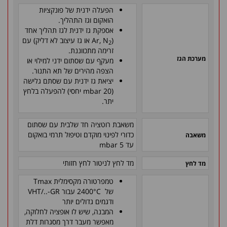
הפעלה ידנית של פונקציות
הואקום וגז התהליך.
אספקת גז ידנית לגז תהליך אחד
(Ar, N
או גז עיצוב לא דליק) עם
2
זרימה מתכווננת.
מערכת הגז
מעקף עם שסתום ידני למילוי או
הצפה מהירים של תא התנור.
יציאת גז ידנית עם שסתם גלישה
(mbar 20 יחסי) להפעלה בלחץ
יתר.
משאבת רוטציה חד שלבית עם שסתום
כדורי לפינוי מוקדם וטיפול תרמי בואקום
משאבה
עד mbar 5
מד לחץ לניטור לחץ חזותי
מד לחץ
טמפרטורה מקסימלית Tmax
של 2400°C עבור VHT/..-GR
ודגמים גדולים יותר
המבנה, שיש לו אופציה לחלוקה,
מאפשר מעבר דרך מסגרות דלת