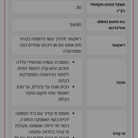
משקל טעינה מקסימלי
30
בק"ג
כוח חימום ב
KW4
-
54/60
מוליבדנום
ריאקטור תהליך עשוי נירוסטה בקירור
מים אטום עם או-רינגים עמידים בפני
ריאקטור
טמפרטורה
המסגרת עשויה מפרופילי פלדה
יציבים, והיא קלה לטיפול הודות
ללוחות הנירוסטה המתפרקים
בקלות.
מבנה
הבית מונח על גלגלים, על מנת
לאפשר שינוי מיקום התנור
בקלות.
סעפת מי קירור עם ברזי הפסקה
ידניים בקווי האספקה והחזרה,
ניטור מד זרימה אוטומטי, מערכת
מי קירור בלולאה פתוחה.
מי קירור
מעגלי מי קירור מתכווננים עם מד