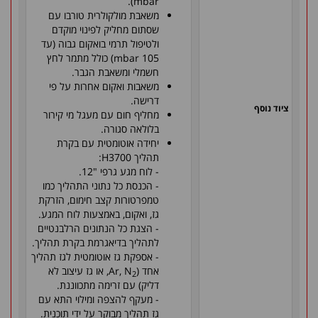
mbar).
משאבת מולקולרית טורבו עם
שסתום מחליק לפינוי מוקדם
ולטיפול תרמי בואקום גבוה (עד
105 mbar) כולל מתמר לחץ
חשמלי ומשאבת הגבר.
משאבות ואקום אחרות על פי
דרישה.
ציוד נוסף
מחליף חום עם מעגל מי קירור
בלולאה סגורה.
יחידה אוטומטית עם בקרת
תהליך H3700:
- לוח מגע גרפי "12.
- הכנסת כל נתוני התהליך כמו
טמפרטורות קצב חימום, הזרקת
גז, ואקום, באמצעות לוח המגע.
- הצגת כל הנתונים הרלבנטיים
לתהליך בדיאגרמת בקרת תהליך.
- אספקת גז אוטומטית לגז תהליך
אחד (Ar, N
, או גז עיצוב לא
2
דליק) עם זרימה מתכווננת.
- מעקף להצפה ומילוי התא עם
גז תהליך מבוקר על ידי תוכנית.