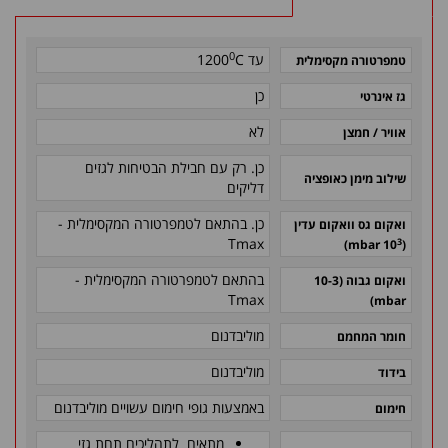
0
עד
C
1200
טמפרטורה מקסימלית
כן
גז אינרטי
לא
אוויר / חמצן
כן.
רק
עם חבילת הבטיחות לגזים
שילוב מימן כאופציה
דליקים
כן. בהתאם לטמפרטורה המקסימלית -
ואקום גס וואקום עדין
Tmax
3
mbar)
(10
בהתאם לטמפרטורה המקסימלית -
ואקום גבוה (10-3
Tmax
mbar)
מוליבדנום
חומר המחמם
מוליבדנום
בידוד
באמצעות גופי חימום עשויים מוליבדנום
חימום
מתאים לתהליכים תחת גזי