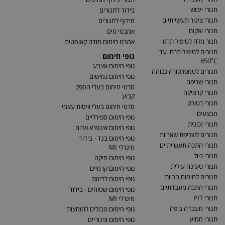
תנורי ייבוש
בידוד לתנורים
תנורי צינור תעשייתיים
מידוף לתנורים
תנורי ואקום
אמבטי מים
תנור מלח לטיפול תרמי
אמבט חימום סודה קאוסטית
תנורים לטיפול תרמי עד
גופי חימום
850°C
גופי חימום אצבע
תנורים לטמפרטורה גבוהה
גופי חימום גמישים
תנורי שריפה
סרטי חימום בעלי הספק
תנורי קרמיקה
קבוע
תנורי רטורט
סרטי חימום בעלי וויסות עצמי
מבצעים
גופי חימום ספירליים
תנורי זכוכית
גופי חימום אינפרא אדום
תנורים לשריפת שאריות
גופי חימום בנד - בידוד
תנורי התכה תעשייתיים
מינרלי MI
תנורי כיול
גופי חימום מיקה
תנורי טעינה עילית
גופי חימום קרמיים
תנורים לחימום חביות
גופי חימום לדיזות
תנורי התכה מעבדתיים
גופי חימום שטוחים - בידוד
תנורי PIT
מינרלי MI
תנורי מעבדה ביפה
גופי חימום טבולים לחומצות
תנורי מסוע
גופי חימום צינוריים