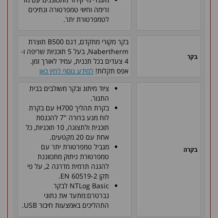
זרימה וחיווי טמפרטורה ונתיכים
לטמפרטורת יתר.
בקר מקורי מתקדם, דגם B500 תוצרת
Nabertherm, בעל 5 תוכניות שריפה ו-
בקר
4 צעדים בכל תכנית, עמיד לאורך זמן.
אפס תקלות!
למידע נוסף לחץ כאן
ציוד מיתוג ובקר משולבים בבית
התנור.
בקרת תהליך H700 עם בקרת
לוח מגע ברורה "7 להכנסת
תוכנית ולתצוגה, 10 תוכניות, כל
אחת עם 20 מקטעים.
מגביל טמפרטורת יתר עם
בקרה
טמפרטורת ניתוק מתכווננת
להגנה תרמית מדרגה 2, על פי
תקן EN 60519-2.
NTLog Basic לבקר
נברטרם:מתעד את נתוני
התהליכים באמצעות חיבור USB.