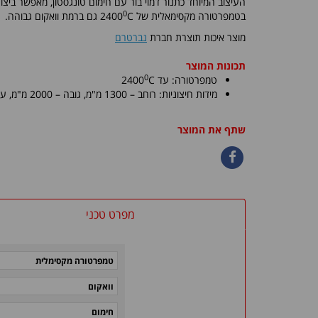
העיצוב המיוחד כתנור דמוי בור עם חימום טונגסטון, מאפשר ביצו
0
בטמפרטורה מקסימאלית של
C
2400
גם ברמת וואקום גבוהה.
מוצר איכות תוצרת חברת
נברטרם
תכונות המוצר
0
טמפרטורה: עד
C
2400
מידות חיצוניות: רוחב – 1300 מ"מ, גובה – 2000 מ"מ
, עומק
שתף את המוצר
מפרט טכני
טמפרטורה מקסימלית
וואקום
חימום