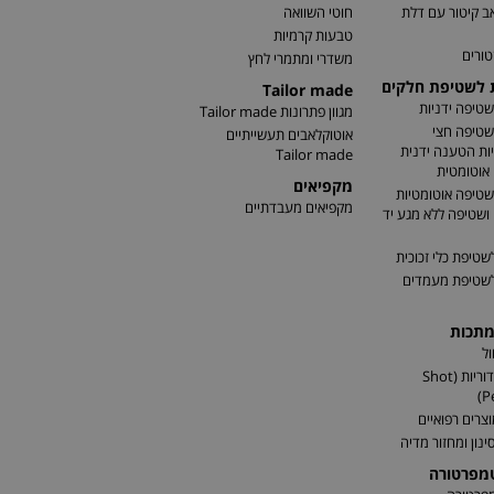
ב קיטור עם דלת
חוטי השוואה
טבעות קרמיות
טורים
משדרי ומתמרי לחץ
ת לשטיפת חלקים
Tailor made
שטיפה ידניות
מגוון פתרונות Tailor made
שטיפה חצי
אוטוקלאבים תעשייתיים
ות הטענה ידנית
Tailor made
אוטומטית
מקפיאים
שטיפה אוטומטיות
מקפיאים מעבדתיים
שטיפה ללא מגע יד
שטיפת כלי זכוכית
לשטיפת מעמדים
מתכות
ל
התזת כדוריות (Shot
P
וצרים רפואיים
ינון ומחזור מדיה
טמפרטורה