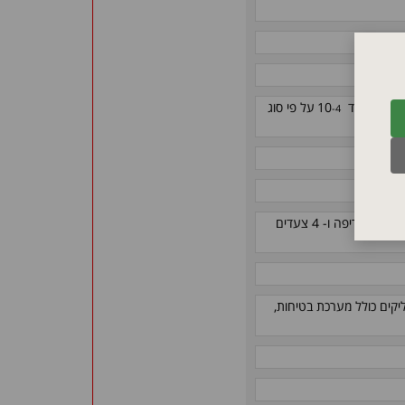
-4
0
2400
עד
10
על פי סוג
בקר מקורי מתקדם, דגם B500 תוצרת Nabertherm, בעל 5 תוכניות שריפה ו- 4 צעדים
יקים כולל מערכת בטיחות,