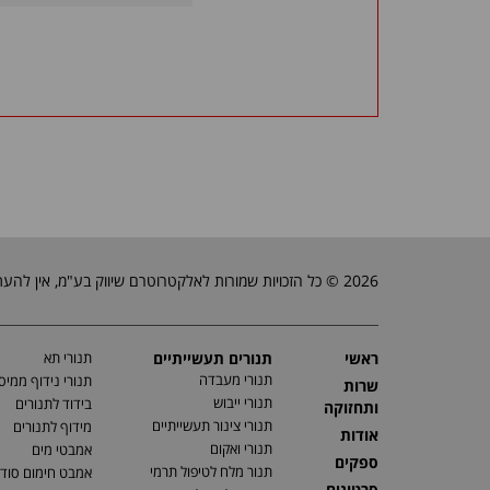
2026 © כל הזכויות שמורות לאלקטרוטרם שיווק בע"מ, אין להעתיק, לשכפל טקסטים, תמונות וכל חומר אחר באתר זה ללא אישור בעלי החברה.
ראשי
תנורים תעשייתיים
תנורי תא
תנורי מעבדה
תנורי נידוף ממיס
שרות
תנורי ייבוש
בידוד לתנורים
ותחזוקה
תנורי צינור תעשייתיים
מידוף לתנורים
אודות
תנורי ואקום
אמבטי מים
ספקים
תנור מלח לטיפול תרמי
אמבט חימום סוד
סרטונים