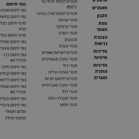
תנורים לטיפול תרמי עד
גופי חימום
850°C
מאמרים
גופי חימום אצבע
תנורים לטמפרטורה גבוהה
תקנון
גופי חימום גמישי
תנורי שריפה
מפת
סרטי חימום בעלי
תנורי קרמיקה
קבוע
האתר
תנורי רטורט
סרטי חימום בעלי 
הצהרת
מבצעים
גופי חימום ספירלי
נגישות
תנורי זכוכית
גופי חימום אינפר
מדיניות
תנורים לשריפת שאריות
גופי חימום בנד - 
פרטיות
תנורי התכה תעשייתיים
מינרלי MI
מדיניות
תנורי כיול
גופי חימום מיקה
החזרת
תנורי טעינה עילית
גופי חימום קרמיי
מוצרים
תנורים לחימום חביות
גופי חימום לדיזות
תנורי התכה מעבדתיים
גופי חימום שטוחים
תנורי PIT
מינרלי MI
תנורי מעבדה ביפה
גופי חימום טבולי
תנורי מסוע
גופי חימום צינוריי
מלחם חשמלי
מחממי תהליך