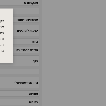
פונקציות גז
אפשרויות חימום:
לקו
אתר
ישימות לתהליכים
והת
בידוד
המש
מדידת טמפרטורה
בה
בקר
ציוד נוסף אופציונלי
אחריות
בטיחות