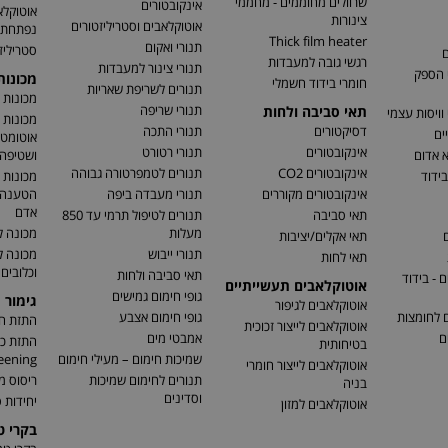
שרוולים מחוממים - מחממי
אינקובטורים
אוטוקלא
צינורות
אוטוקלאבים וסטריליזטורים
נפתחת
Thick film heater
תנורי ואקום
סטריליז
ם
רגשי גובה למעבדות
תנורי צינור למעבדות
 הספק
מכונו
חומרי בידוד חשמלי
תנורים לשריפת שאריות
מכונות 
תנורי שריפה
תאי סביבה ולחות
וויסות עצמי
מכונות 
דסיקטורים
תנורי התכה
ים
אוטומטי
אינקובטורים
תנורי רטורט
א אדום
ושטיפה 
אינקובטורים CO2
תנורים לטמפרטורה גבוהה
בידוד
מכונות 
אינקובטורים מקוררים
תנורי מעבדה ביפה
הטענה ו
אדם
תאי סביבה
תנורים לטיפול תרמי עד 850
מעלות
מכונה ל
ם
תאי אקלים/יציבות
תנורי ייבוש
מכונה 
תאי לחות
וכלובים
תאי סביבה ולחות
 - בידוד
אוטוקלאבים תעשייתיים
גופי חימום גמישים
גימור 
אוטוקלאבים לגיפור
ם לחומצות
גופי חימום אצבע
התזת חו
אוטוקלאבים לייצור זכוכית
ם
אמבטי מים
בטיחותית
שמיכות חימום – מעילי חימום
eening)
אוטוקלאבים לייצור חומרי
תנורים לחימום שמיכות
ריסוס מ
בניה
וסדינים
יחידות ס
אוטוקלאבים למזון
בקרי 