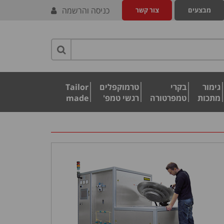
כניסה והרשמה
מבצעים
צור קשר
גימור
בקרי
טרמוקפלים
Tailor
מתכות
טמפרטורה
רגשי טמפ'
made