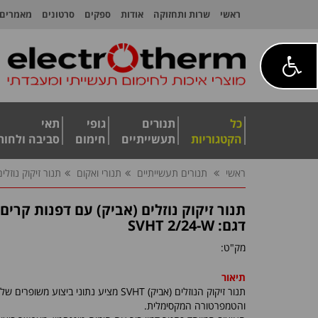
ראשי
שרות ותחזוקה
אודות
ספקים
סרטונים
מאמרים
כל
תנורים
גופי
תאי
הקטגוריות
תעשייתיים
חימום
סביבה ולחות
ראשי
תנורים תעשייתיים
תנורי ואקום
תנור זיקוק נוזל
תנור זיקוק נוזלים (אביק) עם דפנות קרים
דגם: SVHT 2/24-W
מק"ט:
תיאור
תנור זיקוק הנוזלים (אביק)
SVHT
מציע נתוני ביצוע משופרים של 
והטמפרטורה המקסימלית.