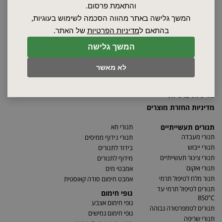
והתאמת פרסום.
אודות
המשך גלישה באתר מהווה הסכמה לשימוש בעוגיות,
ספקים
בהתאם ל
מדיניות הפרטיות
של האתר.
סרטונים
מאמרים
המשך גלישה
תקנון
לא מאשר
מפת האתר
הצהרת נגישות
מדיניות פרטיות
מדיניות החזרת מוצרים
תנורים תעשייתיים
תנורי תא
תנורי מעבדה
תנורי נידוף ממיסים
תנורי ייבוש
בידוד לתנורים
תנורי צינור תעשייתיים
מידוף לתנורים
תנורי ואקום
אמבטי מים
תנור מלח לטיפול תרמי
אמבט חימום סודה קאוסטית
תנורים לטיפול תרמי עד
גופי חימום
850°C
גופי חימום אצבע
תנורים לטמפרטורה גבוהה
גופי חימום גמישים
תנורי שריפה