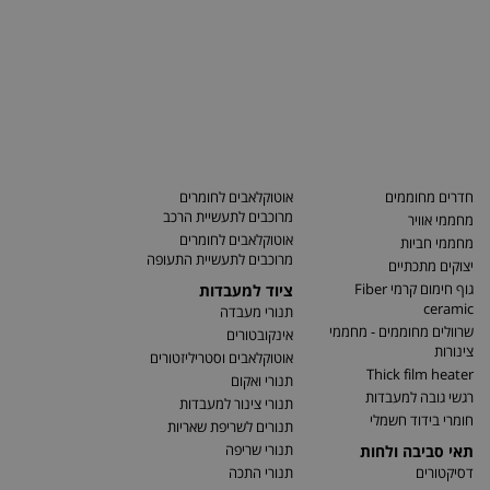
חדרים מחוממים
אוטוקלאבים לחומרים
מרוכבים לתעשיית הרכב
מחממי אוויר
אוטוקלאבים לחומרים
מחממי חביות
מרוכבים לתעשיית התעופה
יצוקים מתכתיים
גוף חימום קרמי Fiber
ציוד למעבדות
ceramic
תנורי מעבדה
שרוולים מחוממים - מחממי
אינקובטורים
צינורות
אוטוקלאבים וסטריליזטורים
Thick film heater
תנורי ואקום
רגשי גובה למעבדות
תנורי צינור למעבדות
חומרי בידוד חשמלי
תנורים לשריפת שאריות
תנורי שריפה
תאי סביבה ולחות
דסיקטורים
תנורי התכה