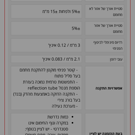
סטיית אורך של אזור לא
±
5% ולפחות
±
15 מ"מ
מחומם
סטיית אורך של אזור
5%
±
מחומם
רדיוס מינימלי לכיפוף
3 מ"מ / 0.12 אינץ'
הפנימי
2.1 מ"מ / 0.083 אינץ'
עובי דופן
- קוטר פנימי מוקטן להתקנת מחמם
בעל סליל פתוח
- התפשטות טרמית נמוכה בעזרת
הוספת מנטל reflection tube
אפשרויות התקנה
- התקנה הדוקה באמצעות מהדק (בנד)
בעל בורג צירי
- מערכת נעילה
כמות נדרשת
במקרה וגוף החימום אינו
סטנדרטי - יש לציין בנוסף:
בעת ההזמנה יש לציין
ממדים, צורה, מתח חשמלי,