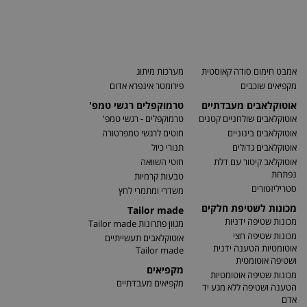
אמבט חימום סודה קאוסטית
מערכות מיתוג
מקפיאים שוכבים
פירומטר אינפרא אדום
אוטוקלאבים מעבדתיים
טרמוקפלים רגשי טמפ'
אוטוקלאבים שולחניים קטנים
טרמוקפלים - רגשי טמפ'
אוטוקלאבים בינוניים
חוטים לרגשי טמפרטורה
אוטוקלאבים גדולים
תנורי כיול
אוטוקלאב קיטור עם דלת
חוטי השוואה
נפתחת
טבעות קרמיות
סטריליזטורים
משדרי ומתמרי לחץ
מכונות לשטיפת חלקים
Tailor made
מכונות שטיפה ידניות
מגוון פתרונות Tailor made
מכונות שטיפה חצי
אוטוקלאבים תעשייתיים
אוטומטיות הטענה ידנית
Tailor made
ושטיפה אוטומטית
מקפיאים
מכונות שטיפה אוטומטיות
מקפיאים מעבדתיים
הטענה ושטיפה ללא מגע יד
אדם