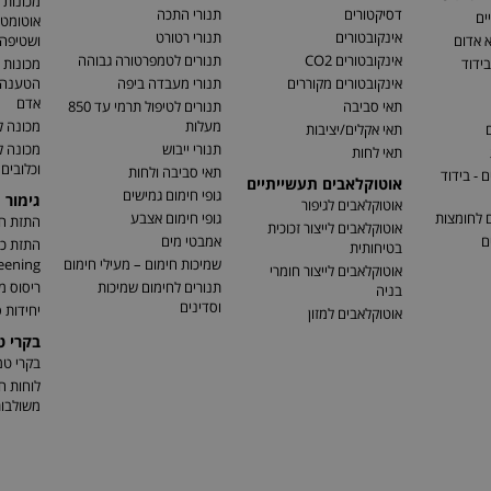
מכונות 
דסיקטורים
תנורי התכה
ים
אוטומטי
אינקובטורים
תנורי רטורט
א אדום
ושטיפה 
אינקובטורים CO2
תנורים לטמפרטורה גבוהה
בידוד
מכונות 
אינקובטורים מקוררים
תנורי מעבדה ביפה
הטענה ו
אדם
תאי סביבה
תנורים לטיפול תרמי עד 850
מעלות
מכונה ל
ם
תאי אקלים/יציבות
תנורי ייבוש
מכונה 
תאי לחות
וכלובים
תאי סביבה ולחות
 - בידוד
אוטוקלאבים תעשייתיים
גופי חימום גמישים
גימור 
אוטוקלאבים לגיפור
ם לחומצות
גופי חימום אצבע
התזת חו
אוטוקלאבים לייצור זכוכית
ם
אמבטי מים
בטיחותית
שמיכות חימום – מעילי חימום
eening)
אוטוקלאבים לייצור חומרי
תנורים לחימום שמיכות
ריסוס מ
בניה
וסדינים
יחידות ס
אוטוקלאבים למזון
בקרי 
בקרי ט
לוחות ח
משולבו