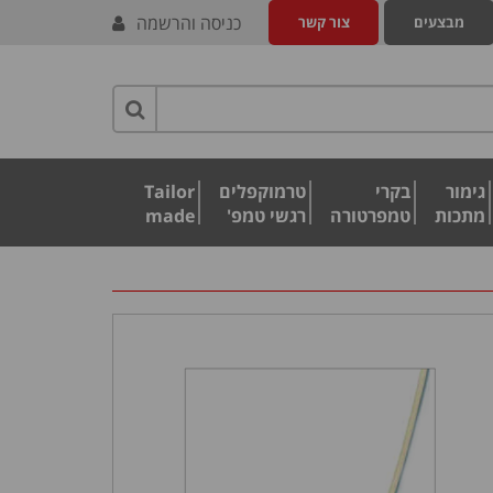
כניסה והרשמה
מבצעים
צור קשר
גימור
בקרי
טרמוקפלים
Tailor
מתכות
טמפרטורה
רגשי טמפ'
made