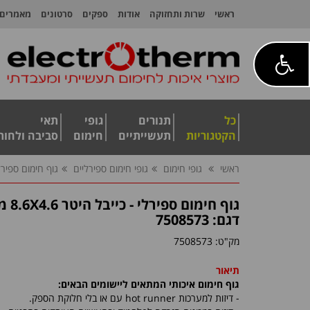
ראשי
שרות ותחזוקה
אודות
ספקים
סרטונים
מאמרים
כל
תנורים
גופי
תאי
הקטגוריות
תעשייתיים
חימום
סביבה ולחות
ראשי
גופי חימום
גופי חימום ספירליים
גוף חימום ספירלי - כי
גוף חימום ספירלי - כייבל היטר 8.6X4.6 מ"מ
דגם: 7508573
מק"ט:
7508573
תיאור
גוף חימום איכותי המתאים ליישומים הבאים:
- דיזות למערכות
hot runner
עם או בלי חלוקת הספק.