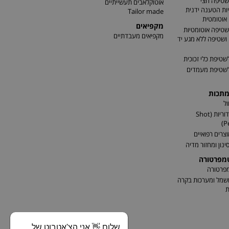
שטיפה חצי
אוטוקלאבים תעשייתיים
ות הטענה ידנית
Tailor made
אוטומטית
מקפיאים
שטיפה אוטומטיות
מקפיאים מעבדתיים
שטיפה ללא מגע יד
שטיפת כלי זכוכית
לשטיפת מעמדים
מתכות
ל
התזת כדוריות (Shot
P
וצרים רפואיים
ינון ומחזור מדיה
טמפרטורה
מפרטורה
שמל ומערכות בקרה
ת
שלום 👋 אני הצ'אטבוט של