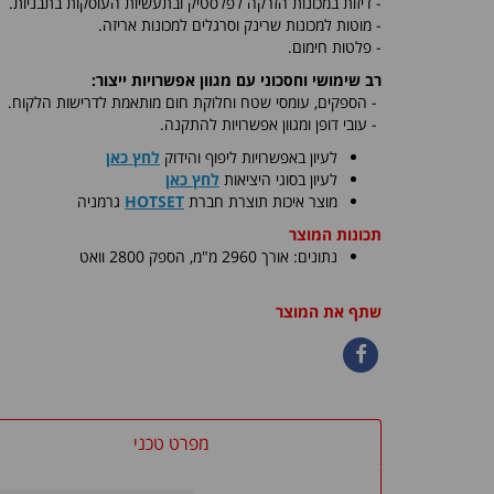
- דיזות במכונות הזרקה לפלסטיק ובתעשיות העוסקות בתבניות.
- מוטות למכונות שרינק וסרגלים למכונות אריזה.
- פלטות חימום.
רב שימושי וחסכוני עם מגוון אפשרויות ייצור:
-
הספקים, עומסי שטח וחלוקת חום מותאמת לדרישות הלקוח.
- עובי דופן ומגוון אפשרויות להתקנה.
לעיון באפשרויות ליפוף והידוק
לחץ כאן
לעיון בסוגי היציאות
לחץ כאן
​מוצר איכות תוצרת חברת
HOTSET
גרמניה
תכונות המוצר
נתונים: אורך 2960 מ"מ, הספק 2800 וואט
שתף את המוצר
מפרט טכני