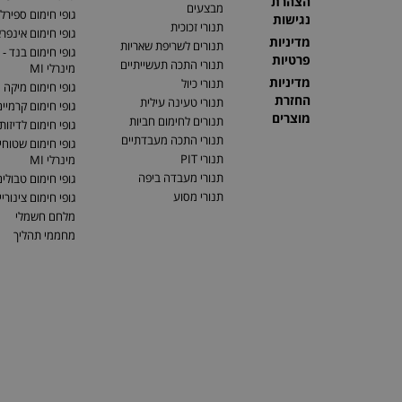
הצהרת
מבצעים
גופי חימום ספירלי
נגישות
תנורי זכוכית
גופי חימום אינפר
מדיניות
תנורים לשריפת שאריות
גופי חימום בנד - 
פרטיות
תנורי התכה תעשייתיים
מינרלי MI
מדיניות
תנורי כיול
גופי חימום מיקה
החזרת
תנורי טעינה עילית
גופי חימום קרמיי
מוצרים
תנורים לחימום חביות
גופי חימום לדיזות
תנורי התכה מעבדתיים
גופי חימום שטוחים
תנורי PIT
מינרלי MI
תנורי מעבדה ביפה
גופי חימום טבולי
תנורי מסוע
גופי חימום צינוריי
מלחם חשמלי
מחממי תהליך