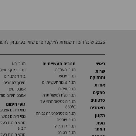
2026 © כל הזכויות שמורות לאלקטרוטרם שיווק בע"מ, אין להעתיק, לשכפל טקסטים, תמונות וכל חומר אחר באתר זה ללא אישור בעלי החברה.
ראשי
תנורים תעשייתיים
תנורי תא
תנורי מעבדה
תנורי נידוף ממיס
שרות
תנורי ייבוש
בידוד לתנורים
ותחזוקה
תנורי צינור תעשייתיים
מידוף לתנורים
אודות
תנורי ואקום
אמבטי מים
ספקים
תנור מלח לטיפול תרמי
אמבט חימום סוד
סרטונים
תנורים לטיפול תרמי עד
גופי חימום
850°C
מאמרים
גופי חימום אצבע
תנורים לטמפרטורה גבוהה
תקנון
גופי חימום גמישי
תנורי שריפה
מפת
סרטי חימום בעלי
תנורי קרמיקה
קבוע
האתר
תנורי רטורט
סרטי חימום בעלי 