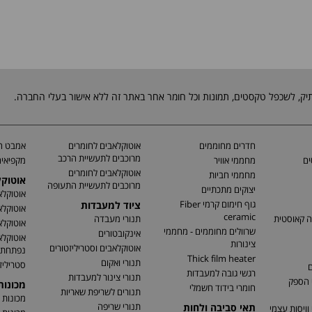
חדרים מחוממים
אוטוקלאבים לחומרים
אמבט חי
מרוכבים לתעשיית הרכב
ים
מחממי אוויר
מקפיאים
אוטוקלאבים לחומרים
מחממי חביות
אוטוק
מרוכבים לתעשיית התעופה
יצוקים מתכתיים
אוטוקלא
גוף חימום קרמי Fiber
ציוד למעבדות
אוטוקלא
ceramic
ה קאוסטית
תנורי מעבדה
אוטוקלא
שרוולים מחוממים - מחממי
אינקובטורים
אוטוקלא
צינורות
אוטוקלאבים וסטריליזטורים
נפתחת
Thick film heater
תנורי ואקום
סטריליז
ם
רגשי גובה למעבדות
תנורי צינור למעבדות
 הספק
מכונו
חומרי בידוד חשמלי
תנורים לשריפת שאריות
מכונות 
תנורי שריפה
תאי סביבה ולחות
וויסות עצמי