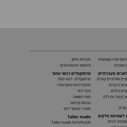
מום סודה קאוסטית
מערכות מיתוג
 שוכבים
פירומטר אינפרא אדום
לאבים מעבדתיים
טרמוקפלים רגשי טמפ'
בים שולחניים קטנים
טרמוקפלים - רגשי טמפ'
בים בינוניים
חוטים לרגשי טמפרטורה
בים גדולים
תנורי כיול
ב קיטור עם דלת
חוטי השוואה
טבעות קרמיות
טורים
משדרי ומתמרי לחץ
ת לשטיפת חלקים
Tailor made
שטיפה ידניות
מגוון פתרונות Tailor made