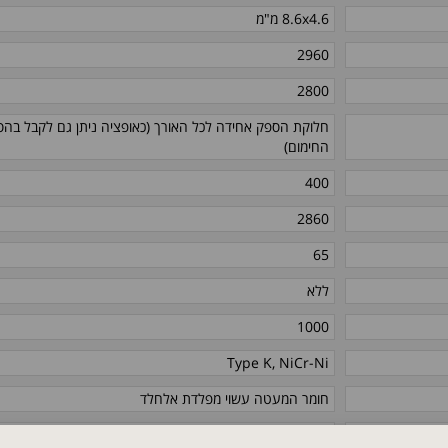
8.6x4.6 מ"מ
2960
2800
חלוקת הספק אחידה לכל האורך (כאופציה ניתן גם לקבל בהס
החימום)
400
2860
65
ללא
1000
Type K, NiCr-Ni
חומר המעטה עשוי מפלדת אלחלד
קוטר 45X12.5 מ"מ / 1.77X0.49 אינץ'