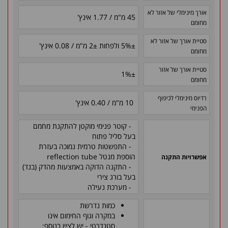
אורך מינימלי של אזור לא
45 מ"מ / 1.77 אינץ'
מחומם
סטיית אורך של אזור לא
±
5% ולפחות
±
2 מ"מ / 0.08 אינץ'
מחומם
סטיית אורך של אזור
1%
±
מחומם
רדיוס מינימלי לכיפוף
10 מ"מ / 0.40 אינץ'
הפנימי
- קוטר פנימי מוקטן להתקנת מחמם
בעל סליל פתוח
- התפשטות טרמית נמוכה בעזרת
הוספת מנטל reflection tube
אפשרויות התקנה
- התקנה הדוקה באמצעות מהדק (בנד)
בעל בורג צירי
- מערכת נעילה
כמות נדרשת
במקרה וגוף החימום אינו
סטנדרטי - יש לציין בנוסף: