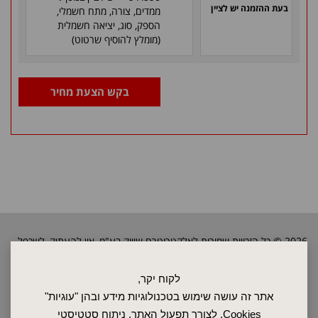
בעת ההזמנה יש לציין
ממדים, צורה, מתח חשמלי,
הספק, סוג, יציאה חשמלית
(מומלץ להוסיף שרטוט)
בקש הצעת מחיר
2026 © כל הזכויות שמורות לאלקטרוטרם שיווק בע"מ, אין להעתיק, לשכפל
טקסטים, תמונות וכל חומר אחר באתר זה ללא אישור בעלי החברה.
לקוח יקר,
אתר זה עושה שימוש בטכנולוגיות מידע ובהן "עוגיות"
ראשי
Cookies, לצורך תפעול האתר, ניתוח סטטיסטי