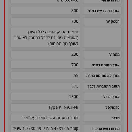
מידות פרופיל
800
אורך כולל ראש במ"מ
700
הספק W
חלוקת הספק אחידה לכל האורך
(כאופציה ניתן גם לקבל בהספק לא אחיד
לאורך גוף החימום)
230
מתח V
700
אורך מחומם במ"מ
55
אורך לא מחומם במ"מ
כולל
תותב התחברות לכבל
1500
אורך הכבל
Type K, NiCr-Ni
טרמוקפל
חומר המעטה עשוי מפלדת אלחלד
מבנה
קוטר 45X12.5 מ"מ / 1.77X0.49 אינץ'
מידות ראש החיבור