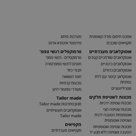
אמבט חימום סודה קאוסטית
מערכות מיתוג
מקפיאים שוכבים
פירומטר אינפרא אדום
אוטוקלאבים מעבדתיים
טרמוקפלים רגשי טמפ'
אוטוקלאבים שולחניים קטנים
טרמוקפלים - רגשי טמפ'
אוטוקלאבים בינוניים
חוטים לרגשי טמפרטורה
אוטוקלאבים גדולים
תנורי כיול
אוטוקלאב קיטור עם דלת
חוטי השוואה
נפתחת
טבעות קרמיות
סטריליזטורים
משדרי ומתמרי לחץ
מכונות לשטיפת חלקים
Tailor made
מכונות שטיפה ידניות
מגוון פתרונות Tailor made
מכונות שטיפה חצי
אוטוקלאבים תעשייתיים
אוטומטיות הטענה ידנית
Tailor made
ושטיפה אוטומטית
מקפיאים
מכונות שטיפה אוטומטיות
מקפיאים מעבדתיים
הטענה ושטיפה ללא מגע יד