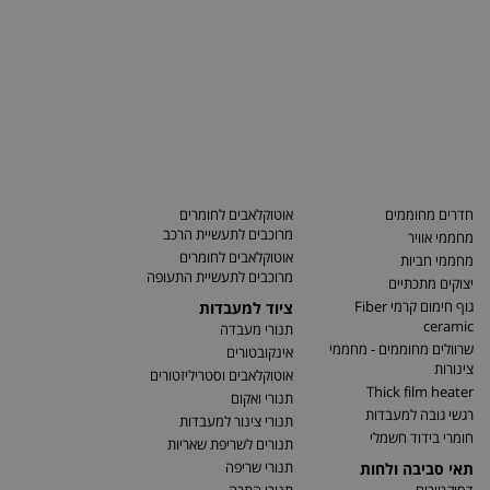
חדרים מחוממים
אוטוקלאבים לחומרים
מרוכבים לתעשיית הרכב
מחממי אוויר
אוטוקלאבים לחומרים
מחממי חביות
מרוכבים לתעשיית התעופה
יצוקים מתכתיים
גוף חימום קרמי Fiber
ציוד למעבדות
ceramic
תנורי מעבדה
שרוולים מחוממים - מחממי
אינקובטורים
צינורות
אוטוקלאבים וסטריליזטורים
Thick film heater
תנורי ואקום
רגשי גובה למעבדות
תנורי צינור למעבדות
חומרי בידוד חשמלי
תנורים לשריפת שאריות
תנורי שריפה
תאי סביבה ולחות