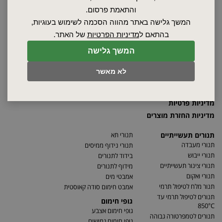
שרות ותחזוקה
והתאמת פרסום.
אודות
המשך גלישה באתר מהווה הסכמה לשימוש בעוגיות,
ספקים
בהתאם ל
מדיניות הפרטיות
של האתר.
סרטונים
המשך גלישה
מאמרים
תקנון
לא מאשר
מפת האתר
הצהרת נגישות
מדיניות פרטיות
מדיניות החזרת מוצרים
תנורים תעשייתיים
תנורי תא
תנורי מעבדה
תנורי נידוף ממיסים
תנורי ייבוש
בידוד לתנורים
תנורי צינור תעשייתיים
מידוף לתנורים
תנורי ואקום
אמבטי מים
תנור מלח לטיפול תרמי
אמבט חימום סודה קאוסטית
תנורים לטיפול תרמי עד
גופי חימום
850°C
גופי חימום אצבע
תנורים לטמפרטורה גבוהה
גופי חימום גמישים