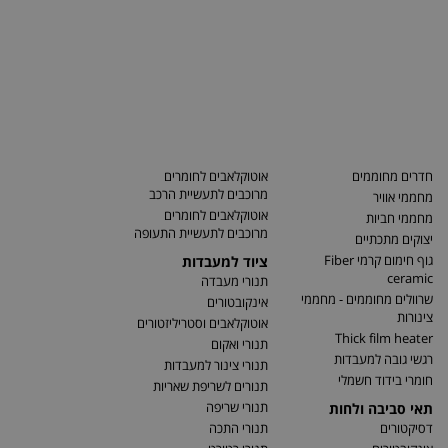
חדרים מחוממים
אוטוקלאבים לחומרים
מרוכבים לתעשיית הרכב
מחממי אוויר
אוטוקלאבים לחומרים
מחממי חביות
מרוכבים לתעשיית התעופה
יצוקים מתכתיים
גוף חימום קרמי Fiber
ציוד למעבדות
ceramic
תנורי מעבדה
שרוולים מחוממים - מחממי
אינקובטורים
צינורות
אוטוקלאבים וסטריליזטורים
Thick film heater
תנורי ואקום
רגשי גובה למעבדות
תנורי צינור למעבדות
חומרי בידוד חשמלי
תנורים לשריפת שאריות
תנורי שריפה
תאי סביבה ולחות
דסיקטורים
תנורי התכה