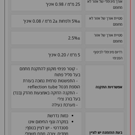
אורך מינימלי של אזור לא
25 מ"מ / 0.98 אינץ'
מחומם
סטיית אורך של אזור לא
±
5% ולפחות
±
2 מ"מ / 0.08 אינץ'
מחומם
סטיית אורך של אזור
2.5%
±
מחומם
רדיוס מינימלי לכיפוף
5 מ"מ / 0.20 אינץ'
הפנימי
- קוטר פנימי מוקטן להתקנת מחמם
בעל סליל פתוח
- התפשטות טרמית נמוכה בעזרת
הוספת מנטל reflection tube
אפשרויות התקנה
- התקנה הדוקה באמצעות מהדק (בנד)
בעל בורג צירי
- מערכת נעילה
כמות נדרשת
במקרה וגוף החימום אינו
סטנדרטי - יש לציין בנוסף:
בעת ההזמנה יש לציין
ממדים, צורה, מתח חשמלי,