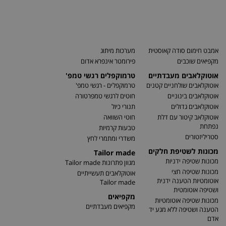
אמבט חימום סודה קאוסטית
מערכות מיתוג
מקפיאים שוכבים
פירומטר אינפרא אדום
אוטוקלאבים מעבדתיים
טרמוקפלים רגשי טמפ'
אוטוקלאבים שולחניים קטנים
טרמוקפלים - רגשי טמפ'
אוטוקלאבים בינוניים
חוטים לרגשי טמפרטורה
אוטוקלאבים גדולים
תנורי כיול
אוטוקלאב קיטור עם דלת
חוטי השוואה
נפתחת
טבעות קרמיות
סטריליזטורים
משדרי ומתמרי לחץ
מכונות לשטיפת חלקים
Tailor made
מכונות שטיפה ידניות
מגוון פתרונות Tailor made
מכונות שטיפה חצי
אוטוקלאבים תעשייתיים
אוטומטיות הטענה ידנית
Tailor made
ושטיפה אוטומטית
מקפיאים
מכונות שטיפה אוטומטיות
מקפיאים מעבדתיים
הטענה ושטיפה ללא מגע יד
אדם