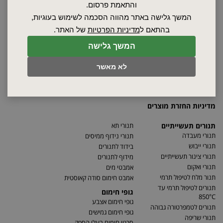
והתאמת פרסום.
אודות
המשך גלישה באתר מהווה הסכמה לשימוש בעוגיות,
ספקים
בהתאם ל
מדיניות הפרטיות
של האתר.
סרטונים
מאמרים
המשך גלישה
תקנון
לא מאשר
מפת האתר
הצהרת נגישות
מדיניות פרטיות
מדיניות החזרת מוצרים
תנורים תעשייתיים
תנורי תא
תנורי מעבדה
תנורי נידוף ממיסים
תנורי ייבוש
בידוד לתנורים
תנורי צינור תעשייתיים
מידוף לתנורים
תנורי ואקום
אמבטי מים
תנור מלח לטיפול תרמי
אמבט חימום סודה קאוסטית
תנורים לטיפול תרמי עד
גופי חימום
850°C
גופי חימום אצבע
תנורים לטמפרטורה גבוהה
גופי חימום גמישים
תנורי שריפה
סרטי חימום בעלי הספק