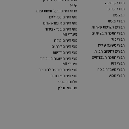
תנורי קרמיקה
קבוע
תנורי רטורט
סרטי חימום בעלי וויסות עצמי
מבצעים
גופי חימום ספירליים
תנורי זכוכית
גופי חימום אינפרא אדום
תנורים לשריפת שאריות
גופי חימום בנד - בידוד
תנורי התכה תעשייתיים
מינרלי MI
תנורי כיול
גופי חימום מיקה
תנורי טעינה עילית
גופי חימום קרמיים
תנורים לחימום חביות
גופי חימום לדיזות
תנורי התכה מעבדתיים
גופי חימום שטוחים - בידוד
תנורי PIT
מינרלי MI
תנורי מעבדה ביפה
גופי חימום טבולים לחומצות
תנורי מסוע
גופי חימום צינוריים
מלחם חשמלי
מחממי תהליך