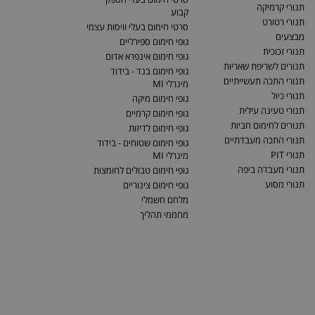
תנורי קרמיקה
קבוע
תנורי רטורט
סרטי חימום בעלי וויסות עצמי
מבצעים
גופי חימום ספירליים
תנורי זכוכית
גופי חימום אינפרא אדום
תנורים לשריפת שאריות
גופי חימום בנד - בידוד
תנורי התכה תעשייתיים
מינרלי MI
תנורי כיול
גופי חימום מיקה
תנורי טעינה עילית
גופי חימום קרמיים
תנורים לחימום חביות
גופי חימום לדיזות
תנורי התכה מעבדתיים
גופי חימום שטוחים - בידוד
תנורי PIT
מינרלי MI
תנורי מעבדה ביפה
גופי חימום טבולים לחומצות
תנורי מסוע
גופי חימום צינוריים
מלחם חשמלי
מחממי תהליך