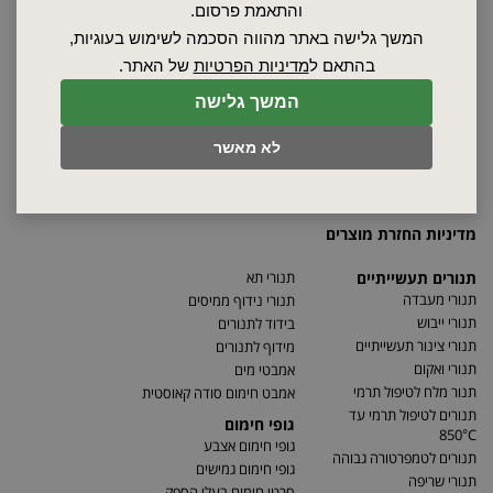
והתאמת פרסום.
אודות
המשך גלישה באתר מהווה הסכמה לשימוש בעוגיות,
ספקים
בהתאם ל
מדיניות הפרטיות
של האתר.
סרטונים
מאמרים
המשך גלישה
תקנון
לא מאשר
מפת האתר
הצהרת נגישות
מדיניות פרטיות
מדיניות החזרת מוצרים
תנורים תעשייתיים
תנורי תא
תנורי מעבדה
תנורי נידוף ממיסים
תנורי ייבוש
בידוד לתנורים
תנורי צינור תעשייתיים
מידוף לתנורים
תנורי ואקום
אמבטי מים
תנור מלח לטיפול תרמי
אמבט חימום סודה קאוסטית
תנורים לטיפול תרמי עד
גופי חימום
850°C
גופי חימום אצבע
תנורים לטמפרטורה גבוהה
גופי חימום גמישים
תנורי שריפה
סרטי חימום בעלי הספק