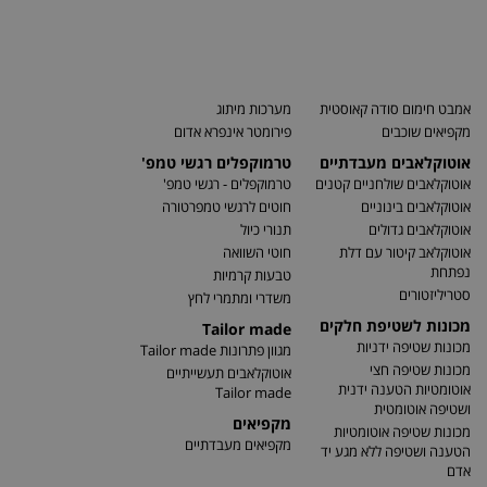
אמבט חימום סודה קאוסטית
מערכות מיתוג
מקפיאים שוכבים
פירומטר אינפרא אדום
אוטוקלאבים מעבדתיים
טרמוקפלים רגשי טמפ'
אוטוקלאבים שולחניים קטנים
טרמוקפלים - רגשי טמפ'
אוטוקלאבים בינוניים
חוטים לרגשי טמפרטורה
אוטוקלאבים גדולים
תנורי כיול
אוטוקלאב קיטור עם דלת
חוטי השוואה
נפתחת
טבעות קרמיות
סטריליזטורים
משדרי ומתמרי לחץ
מכונות לשטיפת חלקים
Tailor made
מכונות שטיפה ידניות
מגוון פתרונות Tailor made
מכונות שטיפה חצי
אוטוקלאבים תעשייתיים
אוטומטיות הטענה ידנית
Tailor made
ושטיפה אוטומטית
מקפיאים
מכונות שטיפה אוטומטיות
מקפיאים מעבדתיים
הטענה ושטיפה ללא מגע יד
אדם