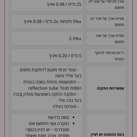
אורך מינימלי של אזור לא
25 מ"מ / 0.98 אינץ'
מחומם
סטיית אורך של אזור לא
±
5% ולפחות
±
2 מ"מ / 0.08 אינץ'
מחומם
סטיית אורך של אזור
2.5%
±
מחומם
רדיוס מינימלי לכיפוף
5 מ"מ / 0.20 אינץ'
הפנימי
- קוטר פנימי מוקטן להתקנת מחמם
בעל סליל פתוח
- התפשטות טרמית נמוכה בעזרת
הוספת מנטל reflection tube
אפשרויות התקנה
- התקנה הדוקה באמצעות מהדק (בנד)
בעל בורג צירי
- מערכת נעילה
כמות נדרשת
במקרה וגוף החימום אינו
סטנדרטי - יש לציין בנוסף:
בעת ההזמנה יש לציין
ממדים, צורה, מתח חשמלי,