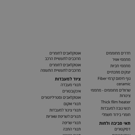
חדרים מחוממים
אוטוקלאבים לחומרים
מרוכבים לתעשיית הרכב
מחממי אוויר
אוטוקלאבים לחומרים
מחממי חביות
מרוכבים לתעשיית התעופה
יצוקים מתכתיים
גוף חימום קרמי Fiber
ציוד למעבדות
ceramic
תנורי מעבדה
שרוולים מחוממים - מחממי
אינקובטורים
צינורות
אוטוקלאבים וסטריליזטורים
Thick film heater
תנורי ואקום
רגשי גובה למעבדות
תנורי צינור למעבדות
חומרי בידוד חשמלי
תנורים לשריפת שאריות
תנורי שריפה
תאי סביבה ולחות
דסיקטורים
תנורי התכה