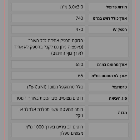
3.0x3.0 מ"מ
מידות פרופיל
740
אורך כולל ראש במ"מ
470
הספק W
חלוקת הספק אחידה לכל האורך
(כאופציה ניתן גם לקבל בהספק לא אחיד
לאורך גוף החימום)
650
אורך מחומם במ"מ
65
אורך לא מחומם במ"מ
כולל טרמוקפל מסוג Fe-CuNi) J)
טרמוקפל
חוטים מצופיים סיבי זכוכית באורך 1 מטר
סוג היציאה
חומר המעטה עשוי מפלדת אלחלד או
מבנה
ניקל
חוטים רב גידיים באורך 1000 מ"מ
מצופים טפלון