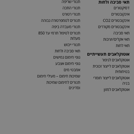
תנורי שריפה
תאי סביבה ולחות
דסיקטורים
תנורי התכה
אינקובטורים
תנורי רטורט
אינקובטורים CO2
תנורים לטמפרטורה גבוהה
אינקובטורים מקוררים
תנורי מעבדה ביפה
תאי סביבה
תנורים לטיפול תרמי עד 850
מעלות
תאי אקלים/יציבות
תנורי ייבוש
תאי לחות
תאי סביבה ולחות
אוטוקלאבים תעשייתיים
גופי חימום גמישים
אוטוקלאבים לגיפור
גופי חימום אצבע
אוטוקלאבים לייצור זכוכית
אמבטי מים
בטיחותית
שמיכות חימום – מעילי חימום
אוטוקלאבים לייצור חומרי
תנורים לחימום שמיכות
בניה
וסדינים
אוטוקלאבים למזון