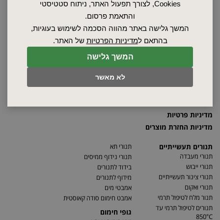
Cookies, לצורך תפעול האתר, ניתוח סטטיסטי
ראשי
והתאמת פרסום.
שרות ותחזוקה
המשך גלישה באתר מהווה הסכמה לשימוש בעוגיות,
אודות
בהתאם ל
מדיניות הפרטיות
של האתר.
ספקים
סרטונים
המשך גלישה
מאמרים
לא מאשר
תקנון
מפת האתר
הצהרת נגישות
מדיניות פרטיות
מדיניות החזרת מוצרים
תנורים תעשייתיים
תנורי תא
תנורי מעבדה
תנורי נידוף ממיסים
תנורי ייבוש
בידוד לתנורים
תנורי צינור תעשייתיים
מידוף לתנורים
תנורי ואקום
אמבטי מים
תנור מלח לטיפול תרמי
אמבט חימום סודה קאוסטית
תנורים לטיפול תרמי עד
גופי חימום
850°C