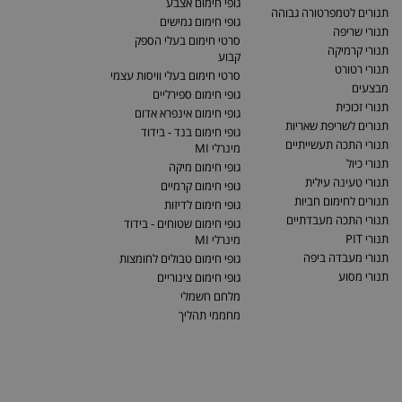
גופי חימום אצבע
תנורים לטמפרטורה גבוהה
גופי חימום גמישים
תנורי שריפה
סרטי חימום בעלי הספק
תנורי קרמיקה
קבוע
תנורי רטורט
סרטי חימום בעלי וויסות עצמי
מבצעים
גופי חימום ספירליים
תנורי זכוכית
גופי חימום אינפרא אדום
תנורים לשריפת שאריות
גופי חימום בנד - בידוד
תנורי התכה תעשייתיים
מינרלי MI
תנורי כיול
גופי חימום מיקה
תנורי טעינה עילית
גופי חימום קרמיים
תנורים לחימום חביות
גופי חימום לדיזות
תנורי התכה מעבדתיים
גופי חימום שטוחים - בידוד
תנורי PIT
מינרלי MI
תנורי מעבדה ביפה
גופי חימום טבולים לחומצות
תנורי מסוע
גופי חימום צינוריים
מלחם חשמלי
מחממי תהליך