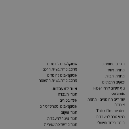
חדרים מחוממים
אוטוקלאבים לחומרים
מרוכבים לתעשיית הרכב
מחממי אוויר
אוטוקלאבים לחומרים
מחממי חביות
מרוכבים לתעשיית התעופה
יצוקים מתכתיים
גוף חימום קרמי Fiber
ציוד למעבדות
ceramic
תנורי מעבדה
שרוולים מחוממים - מחממי
אינקובטורים
צינורות
אוטוקלאבים וסטריליזטורים
Thick film heater
תנורי ואקום
רגשי גובה למעבדות
תנורי צינור למעבדות
חומרי בידוד חשמלי
תנורים לשריפת שאריות