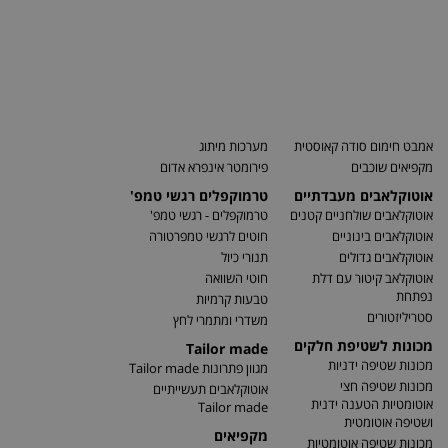
אמבט חימום סודה קאוסטית
מערכות מיתוג
מקפיאים שוכבים
פירומטר אינפרא אדום
אוטוקלאבים מעבדתיים
טרמוקפלים רגשי טמפ'
אוטוקלאבים שולחניים קטנים
טרמוקפלים - רגשי טמפ'
אוטוקלאבים בינוניים
חוטים לרגשי טמפרטורה
אוטוקלאבים גדולים
תנורי כיול
אוטוקלאב קיטור עם דלת
חוטי השוואה
נפתחת
טבעות קרמיות
סטריליזטורים
משדרי ומתמרי לחץ
מכונות לשטיפת חלקים
Tailor made
מכונות שטיפה ידניות
מגוון פתרונות Tailor made
מכונות שטיפה חצי
אוטוקלאבים תעשייתיים
אוטומטיות הטענה ידנית
Tailor made
ושטיפה אוטומטית
מקפיאים
מכונות שטיפה אוטומטיות