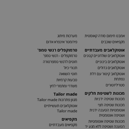
אמבט חימום סודה קאוסטית
מערכות מיתוג
מקפיאים שוכבים
פירומטר אינפרא אדום
אוטוקלאבים מעבדתיים
טרמוקפלים רגשי טמפ'
אוטוקלאבים שולחניים קטנים
טרמוקפלים - רגשי טמפ'
אוטוקלאבים בינוניים
חוטים לרגשי טמפרטורה
אוטוקלאבים גדולים
תנורי כיול
אוטוקלאב קיטור עם דלת
חוטי השוואה
נפתחת
טבעות קרמיות
סטריליזטורים
משדרי ומתמרי לחץ
מכונות לשטיפת חלקים
Tailor made
מכונות שטיפה ידניות
מגוון פתרונות Tailor made
מכונות שטיפה חצי
אוטוקלאבים תעשייתיים
אוטומטיות הטענה ידנית
Tailor made
ושטיפה אוטומטית
מקפיאים
מכונות שטיפה אוטומטיות
מקפיאים מעבדתיים
הטענה ושטיפה ללא מגע יד