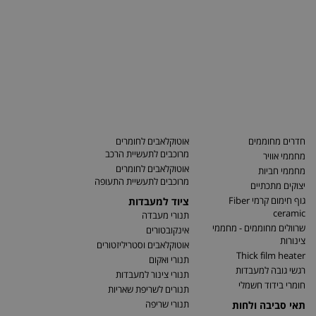
חדרים מחוממים
אוטוקלאבים לחומרים
מרוכבים לתעשיית הרכב
מחממי אוויר
אוטוקלאבים לחומרים
מחממי חביות
מרוכבים לתעשיית התעופה
יצוקים מתכתיים
גוף חימום קרמי Fiber
ציוד למעבדות
ceramic
תנורי מעבדה
שרוולים מחוממים - מחממי
אינקובטורים
צינורות
אוטוקלאבים וסטריליזטורים
Thick film heater
תנורי ואקום
רגשי גובה למעבדות
תנורי צינור למעבדות
חומרי בידוד חשמלי
תנורים לשריפת שאריות
תנורי שריפה
תאי סביבה ולחות