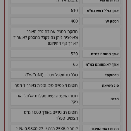
מידות פרופיל
610
אורך כולל ראש במ"מ
400
הספק W
חלוקת הספק אחידה לכל האורך
(כאופציה ניתן גם לקבל בהספק לא אחיד
לאורך גוף החימום)
520
אורך מחומם במ"מ
65
אורך לא מחומם במ"מ
כולל טרמוקפל מסוג Fe-CuNi) J)
טרמוקפל
חוטים מצופיים סיבי זכוכית באורך 1 מטר
סוג היציאה
חומר המעטה עשוי מפלדת אלחלד או
מבנה
ניקל
חוטים רב גידיים באורך 1000 מ"מ
מצופים טפלון
קוטר 25X6.9 מ"מ / 0.98X0.27 אינץ'
מידות ראש החיבור