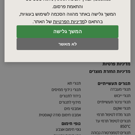
שרות ותחזוקה
והתאמת פרסום.
אודות
המשך גלישה באתר מהווה הסכמה לשימוש בעוגיות,
ספקים
בהתאם ל
מדיניות הפרטיות
של האתר.
סרטונים
המשך גלישה
מאמרים
תקנון
לא מאשר
מפת האתר
הצהרת נגישות
מדיניות פרטיות
מדיניות החזרת מוצרים
תנורים תעשייתיים
תנורי תא
תנורי מעבדה
תנורי נידוף ממיסים
תנורי ייבוש
בידוד לתנורים
תנורי צינור תעשייתיים
מידוף לתנורים
תנורי ואקום
אמבטי מים
תנור מלח לטיפול תרמי
אמבט חימום סודה קאוסטית
תנורים לטיפול תרמי עד
גופי חימום
850°C
גופי חימום אצבע
תנורים לטמפרטורה גבוהה