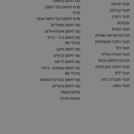
גופי חימום גמישים
תנורי שריפה
סרטי חימום בעלי הספק
תנורי קרמיקה
קבוע
תנורי רטורט
סרטי חימום בעלי וויסות עצמי
מבצעים
גופי חימום ספירליים
תנורי זכוכית
גופי חימום אינפרא אדום
תנורים לשריפת שאריות
גופי חימום בנד - בידוד
תנורי התכה תעשייתיים
מינרלי MI
תנורי כיול
גופי חימום מיקה
תנורי טעינה עילית
גופי חימום קרמיים
תנורים לחימום חביות
גופי חימום לדיזות
תנורי התכה מעבדתיים
גופי חימום שטוחים - בידוד
תנורי PIT
מינרלי MI
תנורי מעבדה ביפה
גופי חימום טבולים לחומצות
תנורי מסוע
גופי חימום צינוריים
מלחם חשמלי
מחממי תהליך