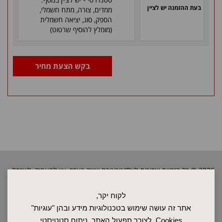
בעת ההזמנה יש לציין
ממדים, צורה, מתח חשמלי,
הספק, סוג, יציאה חשמלית
(מומלץ להוסיף שרטוט)
בקש הצעת מחיר
2026 © כל הזכויות שמורות לאלקטרוטרם שיווק בע"מ, אין להעתיק, לשכפל
טקסטים, תמונות וכל חומר אחר באתר זה ללא אישור בעלי החברה.
לקוח יקר,
אתר זה עושה שימוש בטכנולוגיות מידע ובהן "עוגיות"
ראשי
Cookies, לצורך תפעול האתר, ניתוח סטטיסטי