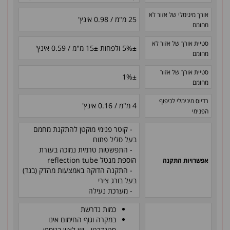
אורך מינימלי של אזור לא
25 מ"מ / 0.98 אינץ'
מחומם
סטיית אורך של אזור לא
±
5% ולפחות
±
15 מ"מ / 0.59 אינץ'
מחומם
סטיית אורך של אזור
1%
±
מחומם
רדיוס מינימלי לכיפוף
4 מ"מ / 0.16 אינץ'
הפנימי
- קוטר פנימי מוקטן להתקנת מחמם
בעל סליל פתוח
- התפשטות טרמית נמוכה בעזרת
הוספת מנטל reflection tube
אפשרויות התקנה
- התקנה הדוקה באמצעות מהדק (בנד)
בעל בורג צירי
- מערכת נעילה
כמות נדרשת
במקרה וגוף החימום אינו
סטנדרטי - יש לציין בנוסף: