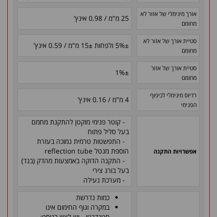
אורך מינימלי של אזור לא
25 מ"מ / 0.98 אינץ'
מחומם
סטיית אורך של אזור לא
±
5% ולפחות
±
15 מ"מ / 0.59 אינץ'
מחומם
סטיית אורך של אזור
1%
±
מחומם
רדיוס מינימלי לכיפוף
4 מ"מ / 0.16 אינץ'
הפנימי
- קוטר פנימי מוקטן להתקנת מחמם
בעל סליל פתוח
- התפשטות טרמית נמוכה בעזרת
הוספת מנטל reflection tube
אפשרויות התקנה
- התקנה הדוקה באמצעות מהדק (בנד)
בעל בורג צירי
- מערכת נעילה
כמות נדרשת
במקרה וגוף החימום אינו
סטנדרטי - יש לציין בנוסף: