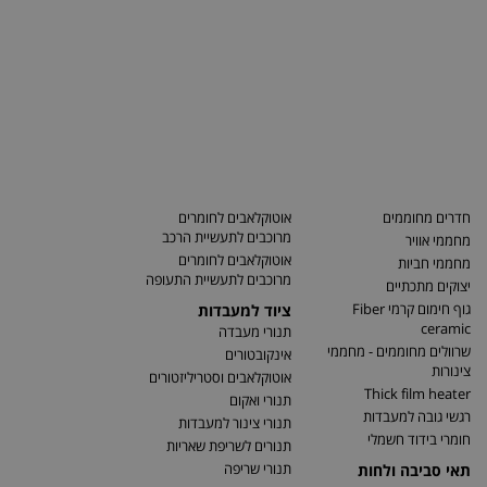
חדרים מחוממים
אוטוקלאבים לחומרים
מרוכבים לתעשיית הרכב
מחממי אוויר
אוטוקלאבים לחומרים
מחממי חביות
מרוכבים לתעשיית התעופה
יצוקים מתכתיים
גוף חימום קרמי Fiber
ציוד למעבדות
ceramic
תנורי מעבדה
שרוולים מחוממים - מחממי
אינקובטורים
צינורות
אוטוקלאבים וסטריליזטורים
Thick film heater
תנורי ואקום
רגשי גובה למעבדות
תנורי צינור למעבדות
חומרי בידוד חשמלי
תנורים לשריפת שאריות
תנורי שריפה
תאי סביבה ולחות