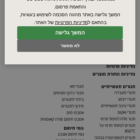
שרות ותחזוקה
והתאמת פרסום.
אודות
המשך גלישה באתר מהווה הסכמה לשימוש בעוגיות,
ספקים
בהתאם ל
מדיניות הפרטיות
של האתר.
סרטונים
המשך גלישה
מאמרים
תקנון
לא מאשר
מפת האתר
הצהרת נגישות
מדיניות פרטיות
מדיניות החזרת מוצרים
תנורים תעשייתיים
תנורי תא
תנורי מעבדה
תנורי נידוף ממיסים
תנורי ייבוש
בידוד לתנורים
תנורי צינור תעשייתיים
מידוף לתנורים
תנורי ואקום
אמבטי מים
תנור מלח לטיפול תרמי
אמבט חימום סודה קאוסטית
תנורים לטיפול תרמי עד
גופי חימום
850°C
גופי חימום אצבע
תנורים לטמפרטורה גבוהה