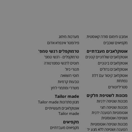
אמבט חימום סודה קאוסטית
מערכות מיתוג
מקפיאים שוכבים
פירומטר אינפרא אדום
אוטוקלאבים מעבדתיים
טרמוקפלים רגשי טמפ'
אוטוקלאבים שולחניים קטנים
טרמוקפלים - רגשי טמפ'
אוטוקלאבים בינוניים
חוטים לרגשי טמפרטורה
אוטוקלאבים גדולים
תנורי כיול
אוטוקלאב קיטור עם דלת
חוטי השוואה
נפתחת
טבעות קרמיות
סטריליזטורים
משדרי ומתמרי לחץ
מכונות לשטיפת חלקים
Tailor made
מכונות שטיפה ידניות
מגוון פתרונות Tailor made
מכונות שטיפה חצי
אוטוקלאבים תעשייתיים
אוטומטיות הטענה ידנית
Tailor made
ושטיפה אוטומטית
מקפיאים
מכונות שטיפה אוטומטיות
מקפיאים מעבדתיים
הטענה ושטיפה ללא מגע יד