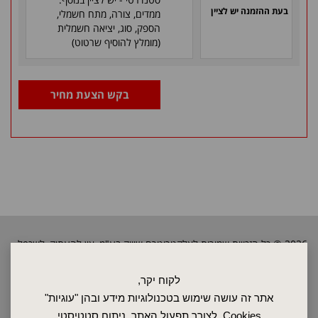
בעת ההזמנה יש לציין
ממדים, צורה, מתח חשמלי,
הספק, סוג, יציאה חשמלית
(מומלץ להוסיף שרטוט)
בקש הצעת מחיר
2026 © כל הזכויות שמורות לאלקטרוטרם שיווק בע"מ, אין להעתיק, לשכפל
טקסטים, תמונות וכל חומר אחר באתר זה ללא אישור בעלי החברה.
לקוח יקר,
אתר זה עושה שימוש בטכנולוגיות מידע ובהן "עוגיות"
ראשי
Cookies, לצורך תפעול האתר, ניתוח סטטיסטי