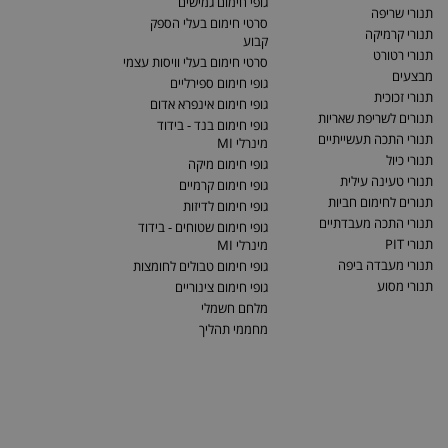
גופי חימום גמישים
תנורי שריפה
סרטי חימום בעלי הספק
תנורי קרמיקה
קבוע
תנורי רטורט
סרטי חימום בעלי וויסות עצמי
מבצעים
גופי חימום ספירליים
תנורי זכוכית
גופי חימום אינפרא אדום
תנורים לשריפת שאריות
גופי חימום בנד - בידוד
תנורי התכה תעשייתיים
מינרלי MI
תנורי כיול
גופי חימום מיקה
תנורי טעינה עילית
גופי חימום קרמיים
תנורים לחימום חביות
גופי חימום לדיזות
תנורי התכה מעבדתיים
גופי חימום שטוחים - בידוד
תנורי PIT
מינרלי MI
תנורי מעבדה ביפה
גופי חימום טבולים לחומצות
תנורי מסוע
גופי חימום צינוריים
מלחם חשמלי
מחממי תהליך