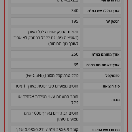
מידות פרופיל
340
אורך כולל ראש במ"מ
195
הספק W
חלוקת הספק אחידה לכל האורך
(כאופציה ניתן גם לקבל בהספק לא אחיד
לאורך גוף החימום)
250
אורך מחומם במ"מ
65
אורך לא מחומם במ"מ
כולל טרמוקפל מסוג Fe-CuNi) J)
טרמוקפל
חוטים מצופיים סיבי זכוכית באורך 1 מטר
סוג היציאה
חומר המעטה עשוי מפלדת אלחלד או
מבנה
ניקל
חוטים רב גידיים באורך 1000 מ"מ
מצופים טפלון
קוטר 25X6.9 מ"מ / 0.98X0.27 אינץ'
מידות ראש החיבור