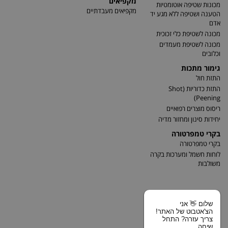
מקפיאים
מכונות שטיפה אוטומטיות
מקפיאים מעבדתיים
הטענה ושטיפה ללא מגע יד
אדם
מכונה לשטיפת כלי זכוכית
מכונה לשטיפת מעמדים
וכלובים
גימור מתכות
התזת חול
התזת כדוריות (Shot
Peening)
ריסוס מוצרים רפואיים
יחידות סינון ומחזור מדיה
בקרי טמפרטורה
בקרי טמפרטורה
לוחות חשמל ומערכות בקרה
משולבות
שלום 👋 אני
הצ'אטבוט של האתר!
צריך עזרה? התחל
שיחה.