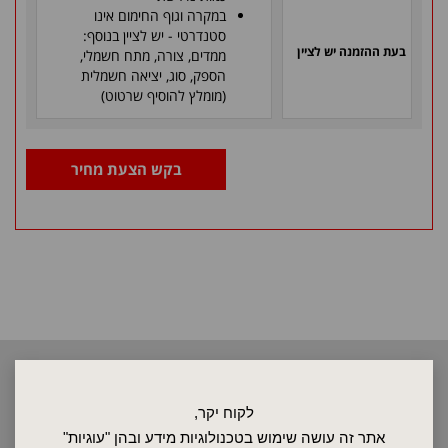
במקרה וגוף החימום אינו
סטנדרטי - יש לציין בנוסף:
בעת ההזמנה יש לציין
ממדים, צורה, מתח חשמלי,
הספק, סוג, יציאה חשמלית
(מומלץ להוסיף שרטוט)
בקש הצעת מחיר
2026 © כל הזכויות שמורות לאלקטרוטרם שיווק בע"מ, אין להעתיק, לשכפל
טקסטים, תמונות וכל חומר אחר באתר זה ללא אישור בעלי החברה.
לקוח יקר,
אתר זה עושה שימוש בטכנולוגיות מידע ובהן "עוגיות"