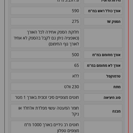
מידות פרופיל
590
אורך כולל ראש במ"מ
275
הספק W
חלוקת הספק אחידה לכל האורך
(כאופציה ניתן גם לקבל בהספק לא אחיד
לאורך גוף החימום)
500
אורך מחומם במ"מ
65
אורך לא מחומם במ"מ
ללא
טרמוקפל
230 וולט
מתח
חוטים מצופיים סיבי זכוכית באורך 1 מטר
סוג היציאה
חומר המעטה עשוי מפלדת אלחלד או
מבנה
ניקל
חוטים רב גידיים באורך 1000 מ"מ
מצופים טפלון