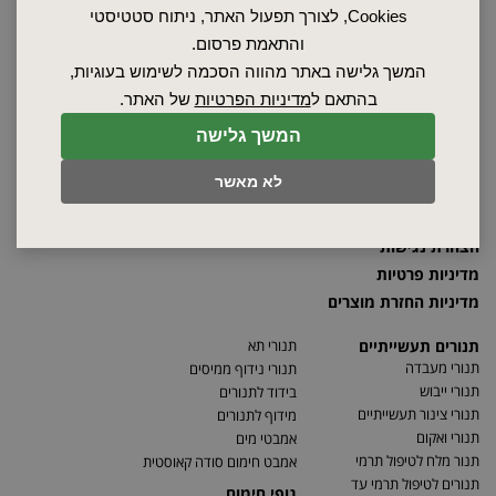
Cookies, לצורך תפעול האתר, ניתוח סטטיסטי
ראשי
והתאמת פרסום.
שרות ותחזוקה
המשך גלישה באתר מהווה הסכמה לשימוש בעוגיות,
אודות
בהתאם ל
מדיניות הפרטיות
של האתר.
ספקים
סרטונים
המשך גלישה
מאמרים
לא מאשר
תקנון
מפת האתר
הצהרת נגישות
מדיניות פרטיות
מדיניות החזרת מוצרים
תנורים תעשייתיים
תנורי תא
תנורי מעבדה
תנורי נידוף ממיסים
תנורי ייבוש
בידוד לתנורים
תנורי צינור תעשייתיים
מידוף לתנורים
תנורי ואקום
אמבטי מים
תנור מלח לטיפול תרמי
אמבט חימום סודה קאוסטית
תנורים לטיפול תרמי עד
גופי חימום