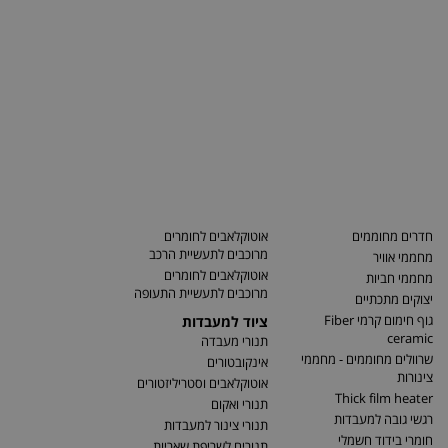
חדרים מחוממים
אוטוקלאבים לחומרים
מרוכבים לתעשיית הרכב
מחממי אוויר
אוטוקלאבים לחומרים
מחממי חביות
מרוכבים לתעשיית התעופה
יצוקים מתכתיים
גוף חימום קרמי Fiber
ציוד למעבדות
ceramic
תנורי מעבדה
שרוולים מחוממים - מחממי
אינקובטורים
צינורות
אוטוקלאבים וסטריליזטורים
Thick film heater
תנורי ואקום
רגשי גובה למעבדות
תנורי צינור למעבדות
חומרי בידוד חשמלי
תנורים לשריפת שאריות