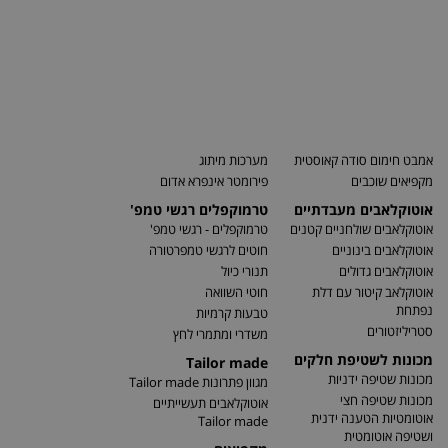
אמבט חימום סודה קאוסטית
מערכות מיתוג
מקפיאים שוכבים
פירומטר אינפרא אדום
אוטוקלאבים מעבדתיים
טרמוקפלים רגשי טמפ'
אוטוקלאבים שולחניים קטנים
טרמוקפלים - רגשי טמפ'
אוטוקלאבים בינוניים
חוטים לרגשי טמפרטורה
אוטוקלאבים גדולים
תנורי כיול
אוטוקלאב קיטור עם דלת
חוטי השוואה
נפתחת
טבעות קרמיות
סטריליזטורים
משדרי ומתמרי לחץ
מכונות לשטיפת חלקים
Tailor made
מכונות שטיפה ידניות
מגוון פתרונות Tailor made
מכונות שטיפה חצי
אוטוקלאבים תעשייתיים
אוטומטיות הטענה ידנית
Tailor made
ושטיפה אוטומטית