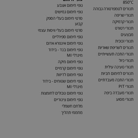
850°C
גופי חימום אצבע
תנורים לטמפרטורה גבוהה
גופי חימום גמישים
תנורי שריפה
סרטי חימום בעלי הספק
תנורי קרמיקה
קבוע
תנורי רטורט
סרטי חימום בעלי וויסות עצמי
מבצעים
גופי חימום ספירליים
תנורי זכוכית
גופי חימום אינפרא אדום
תנורים לשריפת שאריות
גופי חימום בנד - בידוד
תנורי התכה תעשייתיים
מינרלי MI
תנורי כיול
גופי חימום מיקה
תנורי טעינה עילית
גופי חימום קרמיים
תנורים לחימום חביות
גופי חימום לדיזות
תנורי התכה מעבדתיים
גופי חימום שטוחים - בידוד
תנורי PIT
מינרלי MI
תנורי מעבדה ביפה
גופי חימום טבולים לחומצות
תנורי מסוע
גופי חימום צינוריים
מלחם חשמלי
מחממי תהליך