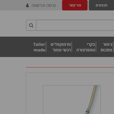
כניסה והרשמה
מבצעים
צור קשר
גימור
בקרי
טרמוקפלים
Tailor
מתכות
טמפרטורה
רגשי טמפ'
made