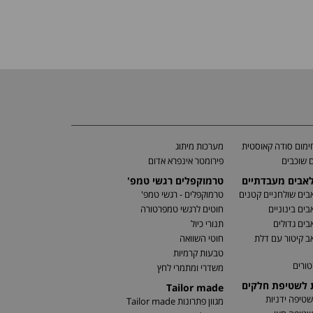
מום סודה קאוסטית
מערכות מיתוג
 שוכבים
פירומטר אינפרא אדום
לאבים מעבדתיים
טרמוקפלים רגשי טמפ'
בים שולחניים קטנים
טרמוקפלים - רגשי טמפ'
בים בינוניים
חוטים לרגשי טמפרטורה
בים גדולים
תנורי כיול
ב קיטור עם דלת
חוטי השוואה
טבעות קרמיות
טורים
משדרי ומתמרי לחץ
ת לשטיפת חלקים
Tailor made
שטיפה ידניות
מגוון פתרונות Tailor made