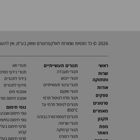
2026 © כל הזכויות שמורות לאלקטרוטרם שיווק בע"מ, אין להעתיק, לשכפל טקסטים, תמונות וכל חומר אחר באתר זה ללא אישור בעלי החברה.
ראשי
תנורים תעשייתיים
תנורי תא
תנורי מעבדה
תנורי נידוף ממיס
שרות
תנורי ייבוש
בידוד לתנורים
ותחזוקה
תנורי צינור תעשייתיים
מידוף לתנורים
אודות
תנורי ואקום
אמבטי מים
ספקים
תנור מלח לטיפול תרמי
אמבט חימום סוד
סרטונים
תנורים לטיפול תרמי עד
גופי חימום
850°C
מאמרים
גופי חימום אצבע
תנורים לטמפרטורה גבוהה
תקנון
גופי חימום גמישי
תנורי שריפה
מפת
סרטי חימום בעלי
תנורי קרמיקה
קבוע
האתר
תנורי רטורט
סרטי חימום בעלי 