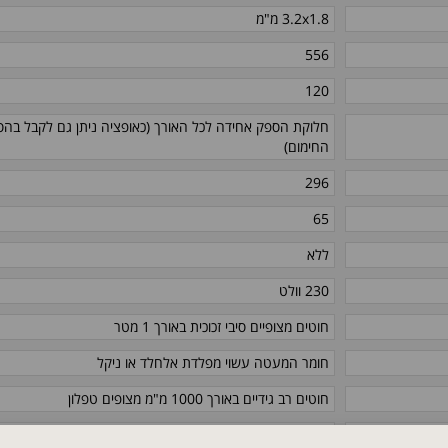
3.2x1.8 מ"מ
556
120
חלוקת הספק אחידה לכל האורך (כאופציה ניתן גם לקבל בהס
החימום)
296
65
ללא
230 וולט
חוטים מצופיים סיבי זכוכית באורך 1 מטר
חומר המעטה עשוי מפלדת אלחלד או ניקל
חוטים רב גידיים באורך 1000 מ"מ מצופים טפלון
קוטר 25X6.9 מ"מ / 0.98X0.27 אינץ'