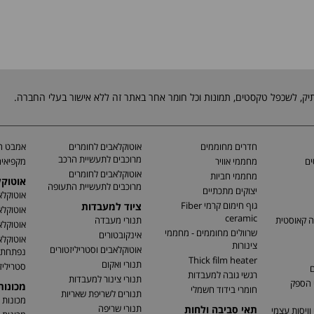
חדרים מחוממים
אוטוקלאבים לחומרים
אמבט חי
מרוכבים לתעשיית הרכב
ים
מחממי אוויר
מקפיאים
אוטוקלאבים לחומרים
מחממי חביות
אוטוק
מרוכבים לתעשיית התעופה
יצוקים מתכתיים
אוטוקלא
גוף חימום קרמי Fiber
ציוד למעבדות
אוטוקלא
ceramic
ה קאוסטית
תנורי מעבדה
אוטוקלא
שרוולים מחוממים - מחממי
אינקובטורים
אוטוקלא
צינורות
אוטוקלאבים וסטריליזטורים
נפתחת
Thick film heater
תנורי ואקום
סטריליז
ם
רגשי גובה למעבדות
תנורי צינור למעבדות
 הספק
מכונו
חומרי בידוד חשמלי
תנורים לשריפת שאריות
מכונות 
תנורי שריפה
תאי סביבה ולחות
וויסות עצמי