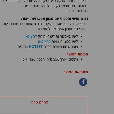
- דיזות במכונות הזרקה לפלסטיק ובתעשיות העוסקות בתבניות.
- מוטות למכונות שרינק וסרגלים למכונות אריזה.
- פלטות חימום.
רב שימושי וחסכוני עם מגוון אפשרויות ייצור:
-
הספקים, עומסי שטח וחלוקת חום מותאמת לדרישות הלקוח.
- עובי דופן ומגוון אפשרויות להתקנה.
לעיון באפשרויות ליפוף והידוק
לחץ כאן
לעיון בסוגי היציאות
לחץ כאן
​מוצר איכות תוצרת חברת
HOTSET
גרמניה
תכונות המוצר
נתונים: אורך 556 מ"מ, הספק 120 וואט
שתף את המוצר
מפרט טכני