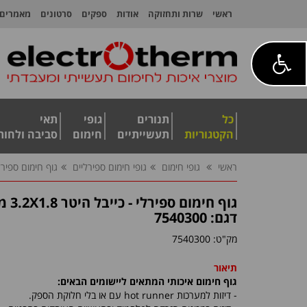
ראשי
שרות ותחזוקה
אודות
ספקים
סרטונים
מאמרים
כל
תנורים
גופי
תאי
הקטגוריות
תעשייתיים
חימום
סביבה ולחות
ראשי
גופי חימום
גופי חימום ספירליים
גוף חימום ספירלי - כי
גוף חימום ספירלי - כייבל היטר 3.2X1.8 מ"מ
דגם: 7540300
מק"ט:
7540300
תיאור
גוף חימום איכותי המתאים ליישומים הבאים:
- דיזות למערכות
hot runner
עם או בלי חלוקת הספק.