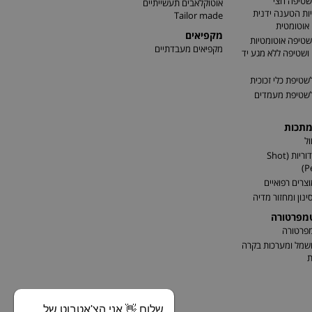
שטיפה חצי
אוטוקלאבים תעשייתיים
ות הטענה ידנית
Tailor made
אוטומטית
מקפיאים
שטיפה אוטומטיות
מקפיאים מעבדתיים
שטיפה ללא מגע יד
שטיפת כלי זכוכית
לשטיפת מעמדים
מתכות
ל
התזת כדוריות (Shot
P
וצרים רפואיים
ינון ומחזור מדיה
טמפרטורה
מפרטורה
שמל ומערכות בקרה
ת
שלום 👋 אני הצ'אטבוט של