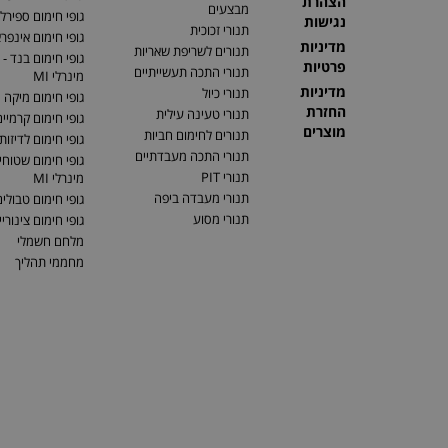
הצהרת
מבצעים
גופי חימום ספירלי
נגישות
תנורי זכוכית
גופי חימום אינפר
מדיניות
תנורים לשריפת שאריות
גופי חימום בנד - 
פרטיות
תנורי התכה תעשייתיים
מינרלי MI
מדיניות
תנורי כיול
גופי חימום מיקה
החזרת
תנורי טעינה עילית
גופי חימום קרמיי
מוצרים
תנורים לחימום חביות
גופי חימום לדיזות
תנורי התכה מעבדתיים
גופי חימום שטוחים
תנורי PIT
מינרלי MI
תנורי מעבדה ביפה
גופי חימום טבולי
תנורי מסוע
גופי חימום צינוריי
מלחם חשמלי
מחממי תהליך