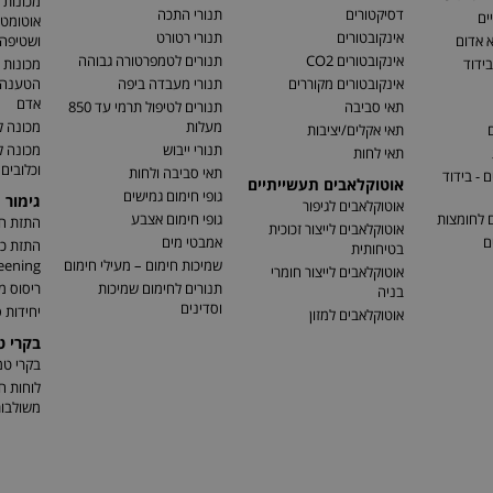
מכונות 
דסיקטורים
תנורי התכה
ים
אוטומטי
אינקובטורים
תנורי רטורט
א אדום
ושטיפה 
אינקובטורים CO2
תנורים לטמפרטורה גבוהה
בידוד
מכונות 
אינקובטורים מקוררים
תנורי מעבדה ביפה
הטענה ו
אדם
תאי סביבה
תנורים לטיפול תרמי עד 850
מעלות
מכונה ל
ם
תאי אקלים/יציבות
תנורי ייבוש
מכונה 
תאי לחות
וכלובים
תאי סביבה ולחות
 - בידוד
אוטוקלאבים תעשייתיים
גופי חימום גמישים
גימור 
אוטוקלאבים לגיפור
ם לחומצות
גופי חימום אצבע
התזת חו
אוטוקלאבים לייצור זכוכית
ם
אמבטי מים
בטיחותית
שמיכות חימום – מעילי חימום
eening)
אוטוקלאבים לייצור חומרי
תנורים לחימום שמיכות
ריסוס מ
בניה
וסדינים
יחידות ס
אוטוקלאבים למזון
בקרי 
בקרי ט
לוחות ח
משולבו