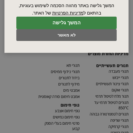
ספקים
המשך גלישה באתר מהווה הסכמה לשימוש בעוגיות,
סרטונים
בהתאם ל
מדיניות הפרטיות
של האתר.
מאמרים
המשך גלישה
תקנון
מפת האתר
לא מאשר
הצהרת נגישות
מדיניות פרטיות
מדיניות החזרת מוצרים
תנורים תעשייתיים
תנורי תא
תנורי מעבדה
תנורי נידוף ממיסים
תנורי ייבוש
בידוד לתנורים
תנורי צינור תעשייתיים
מידוף לתנורים
תנורי ואקום
אמבטי מים
תנור מלח לטיפול תרמי
אמבט חימום סודה קאוסטית
תנורים לטיפול תרמי עד
גופי חימום
850°C
גופי חימום אצבע
תנורים לטמפרטורה גבוהה
גופי חימום גמישים
תנורי שריפה
סרטי חימום בעלי הספק
תנורי קרמיקה
קבוע
תנורי רטורט