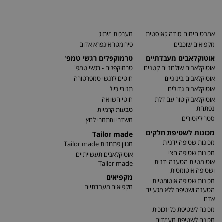
אמבט חימום סודה קאוסטית
מערכות מיתוג
מקפיאים שוכבים
פירומטר אינפרא אדום
אוטוקלאבים מעבדתיים
טרמוקפלים רגשי טמפ'
אוטוקלאבים שולחניים קטנים
טרמוקפלים - רגשי טמפ'
אוטוקלאבים בינוניים
חוטים לרגשי טמפרטורה
אוטוקלאבים גדולים
תנורי כיול
אוטוקלאב קיטור עם דלת
חוטי השוואה
נפתחת
טבעות קרמיות
סטריליזטורים
משדרי ומתמרי לחץ
מכונות לשטיפת חלקים
Tailor made
מכונות שטיפה ידניות
מגוון פתרונות Tailor made
מכונות שטיפה חצי
אוטוקלאבים תעשייתיים
אוטומטיות הטענה ידנית
Tailor made
ושטיפה אוטומטית
מקפיאים
מכונות שטיפה אוטומטיות
מקפיאים מעבדתיים
הטענה ושטיפה ללא מגע יד
אדם
מכונה לשטיפת כלי זכוכית
מכונה לשטיפת מעמדים