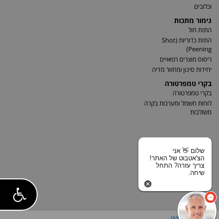
וכלובים
גימור מתכות
התזת חול
התזת כדוריות (Shot
Peening)
ריסוס מוצרים רפואיים
יחידות סינון ומחזור מדיה
בקרי טמפרטורה
בקרי טמפרטורה
לוחות חשמל ומערכות בקרה
משולבות
שלום 👋 אני
הצ'אטבוט של האתר!
צריך עזרה? התחל
שיחה.