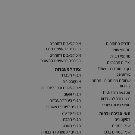
חדרים מחוממים
אוטוקלאבים לחומרים
מרוכבים לתעשיית הרכב
מחממי אוויר
אוטוקלאבים לחומרים
מחממי חביות
מרוכבים לתעשיית התעופה
יצוקים מתכתיים
גוף חימום קרמי Fiber
ציוד למעבדות
ceramic
תנורי מעבדה
שרוולים מחוממים - מחממי
אינקובטורים
צינורות
אוטוקלאבים וסטריליזטורים
Thick film heater
תנורי ואקום
רגשי גובה למעבדות
תנורי צינור למעבדות
חומרי בידוד חשמלי
תנורים לשריפת שאריות
תנורי שריפה
תאי סביבה ולחות
דסיקטורים
תנורי התכה
אינקובטורים
תנורי רטורט
אינקובטורים CO2
תנורים לטמפרטורה גבוהה