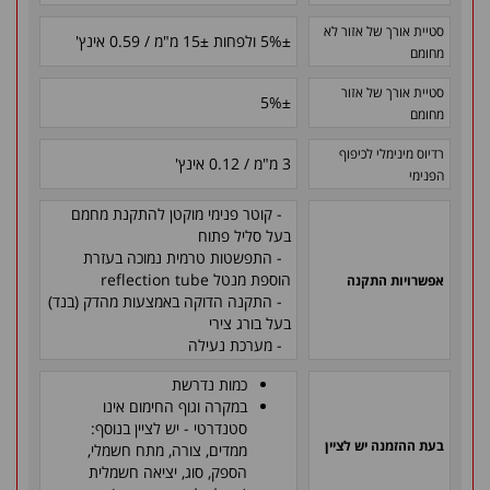
סטיית אורך של אזור לא
±
5% ולפחות
±
15 מ"מ / 0.59 אינץ'
מחומם
סטיית אורך של אזור
5%
±
מחומם
רדיוס מינימלי לכיפוף
3 מ"מ / 0.12 אינץ'
הפנימי
- קוטר פנימי מוקטן להתקנת מחמם
בעל סליל פתוח
- התפשטות טרמית נמוכה בעזרת
הוספת מנטל reflection tube
אפשרויות התקנה
- התקנה הדוקה באמצעות מהדק (בנד)
בעל בורג צירי
- מערכת נעילה
כמות נדרשת
במקרה וגוף החימום אינו
סטנדרטי - יש לציין בנוסף:
בעת ההזמנה יש לציין
ממדים, צורה, מתח חשמלי,
הספק, סוג, יציאה חשמלית