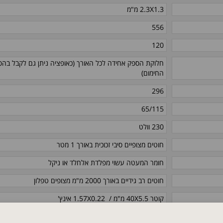
2.3X1.3 מ"מ
556
120
חלוקת הספק אחידה לכל האורך (כאופציה ניתן גם לקבל בהס
החימום)
296
65/115
230 וולט
חוטים מצופיים סיבי זכוכית באורך 1 מטר
חומר המעטה עשוי מפלדת אלחלד או ניקל
חוטים רב גידיים באורך 2000 מ"מ מצופים טפלון
קוטר 40X5.5 מ"מ / 1.57X0.22 אינץ'
25 מ"מ / 0.98 אינץ'