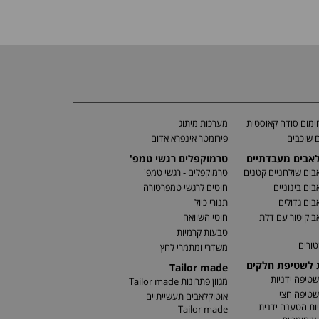
מום סודה קאוסטית
מערכות מיתוג
 שוכבים
פירומטר אינפרא אדום
לאבים מעבדתיים
טרמוקפלים רגשי טמפ'
בים שולחניים קטנים
טרמוקפלים - רגשי טמפ'
בים בינוניים
חוטים לרגשי טמפרטורה
בים גדולים
תנורי כיול
ב קיטור עם דלת
חוטי השוואה
טבעות קרמיות
טורים
משדרי ומתמרי לחץ
ת לשטיפת חלקים
Tailor made
שטיפה ידניות
מגוון פתרונות Tailor made
שטיפה חצי
אוטוקלאבים תעשייתיים
ות הטענה ידנית
Tailor made