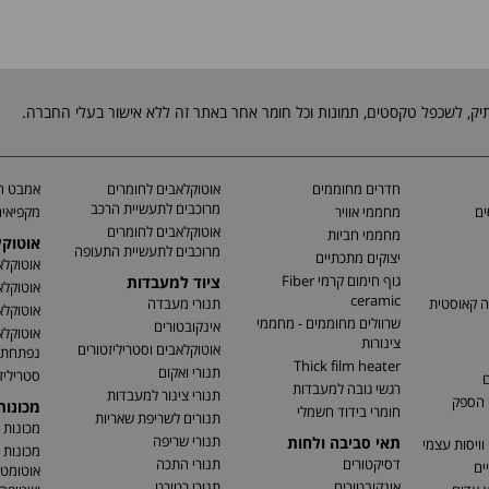
חדרים מחוממים
אוטוקלאבים לחומרים
אמבט חי
מרוכבים לתעשיית הרכב
ים
מחממי אוויר
מקפיאים
אוטוקלאבים לחומרים
מחממי חביות
אוטוק
מרוכבים לתעשיית התעופה
יצוקים מתכתיים
אוטוקלא
גוף חימום קרמי Fiber
ציוד למעבדות
אוטוקלא
ceramic
ה קאוסטית
תנורי מעבדה
אוטוקלא
שרוולים מחוממים - מחממי
אינקובטורים
אוטוקלא
צינורות
אוטוקלאבים וסטריליזטורים
נפתחת
Thick film heater
תנורי ואקום
סטריליז
ם
רגשי גובה למעבדות
תנורי צינור למעבדות
 הספק
מכונו
חומרי בידוד חשמלי
תנורים לשריפת שאריות
מכונות 
תנורי שריפה
תאי סביבה ולחות
וויסות עצמי
מכונות 
דסיקטורים
תנורי התכה
ים
אוטומטי
אינקובטורים
תנורי רטורט