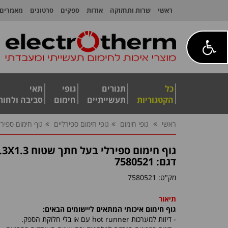
ראשי
שרות ותחזוקה
אודות
ספקים
סרטונים
מאמרים
כל
תנורים
גופי
תאי
הקטגוריות
תעשייתיים
חימום
סביבה ולחות
ראשי
גופי חימום
גופי חימום ספירליים
גוף חימום ספירלי בע
גוף חימום ספירלי בעל חתך שטוח 2.3X1.3 מ"מ
דגם: 7580521
מק"ט:
7580521
תיאור
גוף חימום איכותי המתאים ליישומים הבאים:
- דיזות למערכות
hot runner
עם או בלי חלוקת הספק.