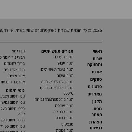
2026 © כל הזכויות שמורות לאלקטרוטרם שיווק בע"מ, אין להעתיק, לשכפל טקסטים, תמונות וכל חומר אחר באתר זה ללא אישור בעלי החברה.
ראשי
תנורים תעשייתיים
תנורי תא
תנורי מעבדה
תנורי נידוף ממיס
שרות
תנורי ייבוש
בידוד לתנורים
ותחזוקה
תנורי צינור תעשייתיים
מידוף לתנורים
אודות
תנורי ואקום
אמבטי מים
ספקים
תנור מלח לטיפול תרמי
אמבט חימום סוד
סרטונים
תנורים לטיפול תרמי עד
גופי חימום
850°C
מאמרים
גופי חימום אצבע
תנורים לטמפרטורה גבוהה
תקנון
גופי חימום גמישי
תנורי שריפה
מפת
סרטי חימום בעלי
תנורי קרמיקה
קבוע
האתר
תנורי רטורט
סרטי חימום בעלי 
הצהרת
מבצעים
גופי חימום ספירלי
נגישות
תנורי זכוכית