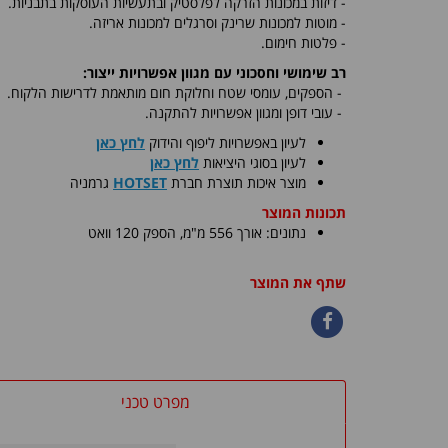
- דיזות במכונות הזרקה לפלסטיק ובתעשיות העוסקות בתבניות.
- מוטות למכונות שרינק וסרגלים למכונות אריזה.
- פלטות חימום.
רב שימושי וחסכוני עם מגוון אפשרויות ייצור:
-
הספקים, עומסי שטח וחלוקת חום מותאמת לדרישות הלקוח.
- עובי דופן ומגוון אפשרויות להתקנה.
לעיון באפשרויות ליפוף והידוק
לחץ כאן
לעיון בסוגי היציאות
לחץ כאן
​מוצר איכות תוצרת חברת
HOTSET
גרמניה
תכונות המוצר
נתונים: אורך 556 מ"מ, הספק 120 וואט
שתף את המוצר
מפרט טכני