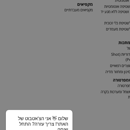
אוטומטית
מקפיאים
שטיפה אוטומטיות
מקפיאים מעבדתיים
שטיפה ללא מגע יד
שטיפת כלי זכוכית
לשטיפת מעמדים
מתכות
ל
התזת כדוריות (Shot
P
וצרים רפואיים
ינון ומחזור מדיה
טמפרטורה
מפרטורה
שמל ומערכות בקרה
ת
שלום 👋 אני הצ'אטבוט של
האתר! צריך עזרה? התחל
שיחה.