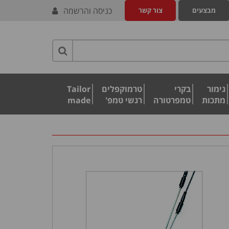
כניסה והרשמה
מבצעים
צור קשר
גימור
בקרי
טרמוקפלים
Tailor
מתכות
טמפרטורה
רגשי טמפ'
made