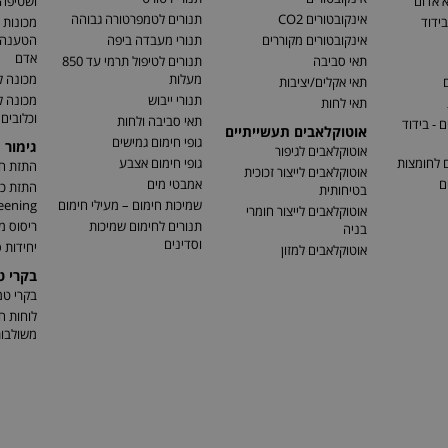
א אדום
ושטיפה 
אינקובטורים CO2
תנורים לטמפרטורה גבוהה
בידוד
מכונות 
אינקובטורים מקוררים
תנורי מעבדה ביפה
הטענה ו
אדם
תאי סביבה
תנורים לטיפול תרמי עד 850
מעלות
מכונה ל
ם
תאי אקלים/יציבות
תנורי ייבוש
מכונה 
תאי לחות
וכלובים
תאי סביבה ולחות
 - בידוד
אוטוקלאבים תעשייתיים
גופי חימום גמישים
גימור 
אוטוקלאבים לגיפור
ם לחומצות
גופי חימום אצבע
התזת חו
אוטוקלאבים לייצור זכוכית
ם
אמבטי מים
בטיחותית
שמיכות חימום – מעילי חימום
eening)
אוטוקלאבים לייצור חומרי
תנורים לחימום שמיכות
ריסוס מ
בניה
וסדינים
יחידות ס
אוטוקלאבים למזון
בקרי 
בקרי ט
לוחות ח
משולבו