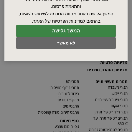
שרות ותחזוקה
והתאמת פרסום.
אודות
המשך גלישה באתר מהווה הסכמה לשימוש בעוגיות,
ספקים
בהתאם ל
מדיניות הפרטיות
של האתר.
סרטונים
המשך גלישה
מאמרים
תקנון
לא מאשר
מפת האתר
הצהרת נגישות
מדיניות פרטיות
מדיניות החזרת מוצרים
תנורים תעשייתיים
תנורי תא
תנורי מעבדה
תנורי נידוף ממיסים
תנורי ייבוש
בידוד לתנורים
תנורי צינור תעשייתיים
מידוף לתנורים
תנורי ואקום
אמבטי מים
תנור מלח לטיפול תרמי
אמבט חימום סודה קאוסטית
תנורים לטיפול תרמי עד
גופי חימום
850°C
גופי חימום אצבע
תנורים לטמפרטורה גבוהה