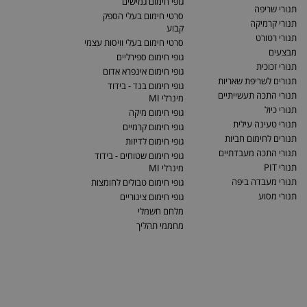
גופי חימום גמישים
תנורי שריפה
סרטי חימום בעלי הספק
תנורי קרמיקה
קבוע
תנורי רטורט
סרטי חימום בעלי וויסות עצמי
מבצעים
גופי חימום ספירליים
תנורי זכוכית
גופי חימום אינפרא אדום
תנורים לשריפת שאריות
גופי חימום בנד - בידוד
תנורי התכה תעשייתיים
מינרלי MI
תנורי כיול
גופי חימום מיקה
תנורי טעינה עילית
גופי חימום קרמיים
תנורים לחימום חביות
גופי חימום לדיזות
תנורי התכה מעבדתיים
גופי חימום שטוחים - בידוד
תנורי PIT
מינרלי MI
תנורי מעבדה ביפה
גופי חימום טבולים לחומצות
תנורי מסוע
גופי חימום צינוריים
מלחם חשמלי
מחממי תהליך