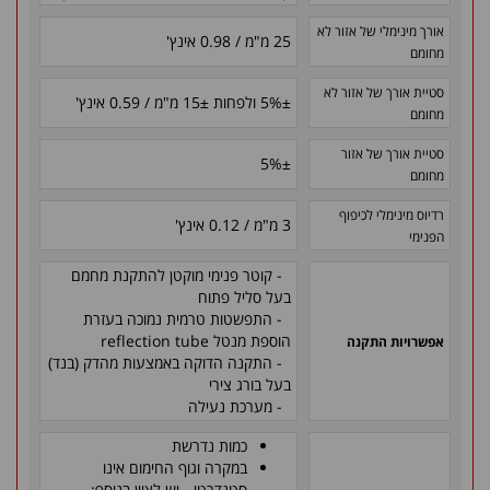
אורך מינימלי של אזור לא
25 מ"מ / 0.98 אינץ'
מחומם
סטיית אורך של אזור לא
±
5% ולפחות
±
15 מ"מ / 0.59 אינץ'
מחומם
סטיית אורך של אזור
5%
±
מחומם
רדיוס מינימלי לכיפוף
3 מ"מ / 0.12 אינץ'
הפנימי
- קוטר פנימי מוקטן להתקנת מחמם
בעל סליל פתוח
- התפשטות טרמית נמוכה בעזרת
הוספת מנטל reflection tube
אפשרויות התקנה
- התקנה הדוקה באמצעות מהדק (בנד)
בעל בורג צירי
- מערכת נעילה
כמות נדרשת
במקרה וגוף החימום אינו
סטנדרטי - יש לציין בנוסף: