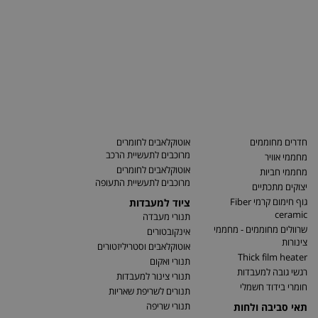
חדרים מחוממים
אוטוקלאבים לחומרים
מרוכבים לתעשיית הרכב
מחממי אוויר
אוטוקלאבים לחומרים
מחממי חביות
מרוכבים לתעשיית התעופה
יצוקים מתכתיים
גוף חימום קרמי Fiber
ציוד למעבדות
ceramic
תנורי מעבדה
שרוולים מחוממים - מחממי
אינקובטורים
צינורות
אוטוקלאבים וסטריליזטורים
Thick film heater
תנורי ואקום
רגשי גובה למעבדות
תנורי צינור למעבדות
חומרי בידוד חשמלי
תנורים לשריפת שאריות
תנורי שריפה
תאי סביבה ולחות