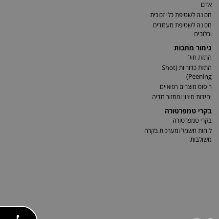
אדם
מכונה לשטיפת כלי זכוכית
מכונה לשטיפת מעמדים
וכלובים
גימור מתכות
התזת חול
התזת כדוריות (Shot
Peening)
ריסוס מוצרים רפואיים
יחידות סינון ומחזור מדיה
בקרי טמפרטורה
בקרי טמפרטורה
לוחות חשמל ומערכות בקרה
משולבות
שלום 👋 אני
הצ'אטבוט של האתר!
צריך עזרה? התחל
שיחה.