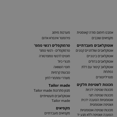
אמבט חימום סודה קאוסטית
מערכות מיתוג
מקפיאים שוכבים
פירומטר אינפרא אדום
אוטוקלאבים מעבדתיים
טרמוקפלים רגשי טמפ'
אוטוקלאבים שולחניים קטנים
טרמוקפלים - רגשי טמפ'
אוטוקלאבים בינוניים
חוטים לרגשי טמפרטורה
אוטוקלאבים גדולים
תנורי כיול
אוטוקלאב קיטור עם דלת
חוטי השוואה
נפתחת
טבעות קרמיות
סטריליזטורים
משדרי ומתמרי לחץ
מכונות לשטיפת חלקים
Tailor made
מכונות שטיפה ידניות
מגוון פתרונות Tailor made
מכונות שטיפה חצי
אוטוקלאבים תעשייתיים
אוטומטיות הטענה ידנית
Tailor made
ושטיפה אוטומטית
מקפיאים
מכונות שטיפה אוטומטיות
מקפיאים מעבדתיים
הטענה ושטיפה ללא מגע יד