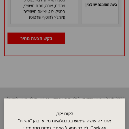
בעת ההזמנה יש לציין
ממדים, צורה, מתח חשמלי,
הספק, סוג, יציאה חשמלית
(מומלץ להוסיף שרטוט)
בקש הצעת מחיר
2026 © כל הזכויות שמורות לאלקטרוטרם שיווק בע"מ, אין להעתיק, לשכפל
טקסטים, תמונות וכל חומר אחר באתר זה ללא אישור בעלי החברה.
לקוח יקר,
אתר זה עושה שימוש בטכנולוגיות מידע ובהן "עוגיות"
ראשי
Cookies, לצורך תפעול האתר, ניתוח סטטיסטי