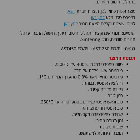
בתהליכי חימום מהירים.
מוצר איכות כחול לבן, תוצרת חברת
AST
למפרט טכני מלא
לחץ כאן
למילוי שאלות וקבלת הצעת מחיר
לחץ כאן
ישומיים:
תנורי אינדוקציה, תהליכי חיסום, ריתוך, חישול, התכה, ערגול,
תנורים סובבים, נוזל, Sintering.
דגמים:
AST 250 FO/PL ו AST450 FO/PL
תכונות המוצר
טווח טמפרטורה: מ 400°C עד 2500°C.
פירומטר עשוי פלדת אל חלד.
פירומטר מדויק מאוד 0.3% מהערך הנמדד ± 1°C.
רזולוציה אופטית גבוהה.
נקודת מדידה קטנה.
סמן לייזר.
סיב וראש אופטי עמידים בטמפרטורה עד 250°C.
סיב אופטי חד ערוצי חזק.
שמירת טמפרטורה מקסימלית.
זמן תגובה מהיר.
יציבות מצוינת.
תוכנה ידידותית למשתמש.