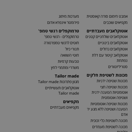
אמבט חימום סודה קאוסטית
מערכות מיתוג
מקפיאים שוכבים
פירומטר אינפרא אדום
אוטוקלאבים מעבדתיים
טרמוקפלים רגשי טמפ'
אוטוקלאבים שולחניים קטנים
טרמוקפלים - רגשי טמפ'
אוטוקלאבים בינוניים
חוטים לרגשי טמפרטורה
אוטוקלאבים גדולים
תנורי כיול
אוטוקלאב קיטור עם דלת
חוטי השוואה
נפתחת
טבעות קרמיות
סטריליזטורים
משדרי ומתמרי לחץ
מכונות לשטיפת חלקים
Tailor made
מכונות שטיפה ידניות
מגוון פתרונות Tailor made
מכונות שטיפה חצי
אוטוקלאבים תעשייתיים
אוטומטיות הטענה ידנית
Tailor made
ושטיפה אוטומטית
מקפיאים
מכונות שטיפה אוטומטיות
מקפיאים מעבדתיים
הטענה ושטיפה ללא מגע יד
אדם
מכונה לשטיפת כלי זכוכית
מכונה לשטיפת מעמדים