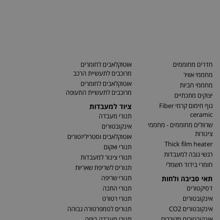
חדרים מחוממים
אוטוקלאבים לחומרים
מרוכבים לתעשיית הרכב
מחממי אוויר
אוטוקלאבים לחומרים
מחממי חביות
מרוכבים לתעשיית התעופה
יצוקים מתכתיים
גוף חימום קרמי Fiber
ציוד למעבדות
ceramic
תנורי מעבדה
שרוולים מחוממים - מחממי
אינקובטורים
צינורות
אוטוקלאבים וסטריליזטורים
Thick film heater
תנורי ואקום
רגשי גובה למעבדות
תנורי צינור למעבדות
חומרי בידוד חשמלי
תנורים לשריפת שאריות
תנורי שריפה
תאי סביבה ולחות
דסיקטורים
תנורי התכה
אינקובטורים
תנורי רטורט
אינקובטורים CO2
תנורים לטמפרטורה גבוהה
אינקובטורים מקוררים
תנורי מעבדה ביפה