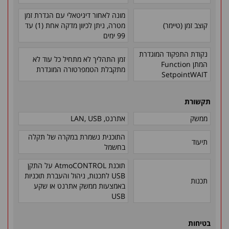
מונה לאחור דיגיטאלי עם הגדרת זמן
קוצב זמן (טיימר)
מטרה, ניתן לכיוון מדקה אחת (1) עד
99 ימים
נקודת התפקוד המוגדרת
זמן התהליך לא מתחיל כל עוד לא
המתן Function
מתקבלת הטמפרטורה המוגדרת
SetpointWAIT
תקשורת
ממשק
אתרנט, LAN, USB
התוכנית נשמרת במקרה של תקלה
תיעוד
בחשמל
תוכנת AtmoCONTROL על התקן
USB לתכנות, ניהול והעברת תוכניות
תכנות
באמצעות ממשק אתרנט או שקע
USB
בטיחות