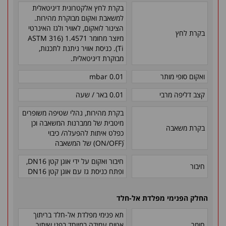
בקרת לחץ אלקטרונית דיגיטאלית
למשאבת ואקום מבוקרת מהירות.
הצינור לואקום, לאוויר ולגז האינרטי
בקרת לחץ
מיוצר מחומר 1.4571 (ASTM 316
Ti). כניסת אוויר ניתנת לתכנות,
מבוקרת דיגיטאלית.
ואקום סופי מותר
0.01 mbar
קצב דליפה מרבי
0.01 באר / שעה
בקרת מהירות, נהלי שטיפה משופרים
מיטבית של ממברנות המשאבה וכן
בקרת משאבה
כפלט איתות להפעלה/ כיבוי
(ON/OFFׂׂ) של המשאבה
חיבור ואקום על ידי אוגן קטן DN16,
חיבור
ופתח כניסת גז עם אוגן קטן DN16
החלק הפנימי מפלדת אל-חלד
תא פנימי מפלדת אל-חלד בריתוך
חומר
אטום עמידה במיוחד בפני שיתוך,