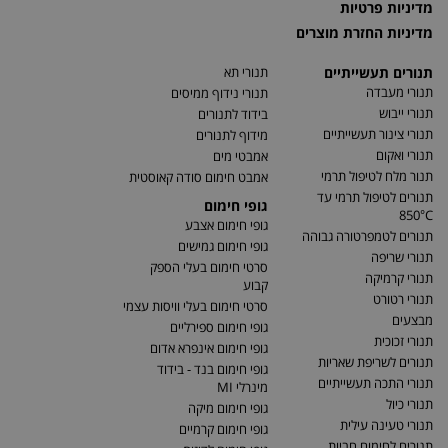
מדיניות פרטיות
מדיניות החזרת מוצרים
תנורים תעשייתיים
תנורי תא
תנורי מעבדה
תנורי נידוף ממיסים
תנורי ייבוש
בידוד לתנורים
תנורי צינור תעשייתיים
מידוף לתנורים
תנורי ואקום
אמבטי מים
תנור מלח לטיפול תרמי
אמבט חימום סודה קאוסטית
תנורים לטיפול תרמי עד
גופי חימום
850°C
גופי חימום אצבע
תנורים לטמפרטורה גבוהה
גופי חימום גמישים
תנורי שריפה
סרטי חימום בעלי הספק
תנורי קרמיקה
קבוע
תנורי רטורט
סרטי חימום בעלי וויסות עצמי
מבצעים
גופי חימום ספירליים
תנורי זכוכית
גופי חימום אינפרא אדום
תנורים לשריפת שאריות
גופי חימום בנד - בידוד
תנורי התכה תעשייתיים
מינרלי MI
תנורי כיול
גופי חימום מיקה
תנורי טעינה עילית
גופי חימום קרמיים
תנורים לחימום חביות