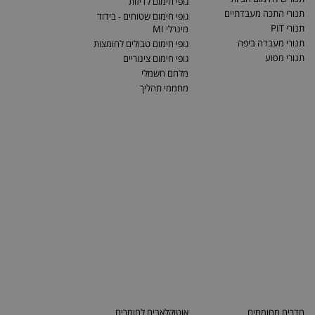
גופי חימום לדיזות
תנורי התכה מעבדתיים
גופי חימום שטוחים - בידוד
תנורי PIT
מינרלי MI
תנורי מעבדה ביפה
גופי חימום טבולים לחומצות
תנורי מסוע
גופי חימום צינוריים
מלחם חשמלי
מחממי תהליך
חדרים מחוממים
אוטוקלאבים לחומרים