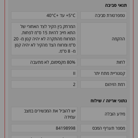
תנאי סביבה
טמפרטורת סביבה
5°C+ עד +40°C
המרחק בין הקיר לצד האחורי של
התא חייב להיות 15 ס"מ לפחות.
ההקמה
המרווח מהתקרה לא יהיה קטן מ- 20
ס"מ ומרווח הצד מהקיר לא יהיה קטן
מ- 8 ס"מ.
לחות
80% מקסימום, לא מתעבה
קטגוריית מתח יתר
II
רמת הזיהום
2
נתוני אריזה / שילוח
יש להוביל את המכשירים במצב
מידע הובלה
עמידה
מספר תעריף המכס
84198998