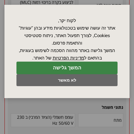
לביצוע בקרה בריבוי רמות (MLC)
חימום ישיר VO
המתאים את ביצועיו לנפח (חישת
טמפרטורה מקומית) לכל מדף תרמו
לקוח יקר,
מדפי תרמו
שני (2) חיבורים למדפי תרמו מאחור
אתר זה עושה שימוש בטכנולוגיות מידע ובהן "עוגיות"
Thermoshelves
(מפלס ראשון ושלישי)
Cookies, לצורך תפעול האתר, ניתוח סטטיסטי
והתאמת פרסום.
ציוד תקני
המשך גלישה באתר מהווה הסכמה לשימוש בעוגיות,
ל- 160°C בלחץ של 20 mbar לכל
בהתאם ל
מדיניות הפרטיות
של האתר.
תעודת כיול העבודות
מדף תרמו המסופק ביחד עם תנור
המשך גלישה
הואקום
מדף תרמו אחד (1) מאלומיניום, חומר
לא מאשר
חלקים פנימיים
3.3547 (ASTM B209) עם חימום
שטח גדול משולב
נתוני חשמל
עומס חשמלי (הציוד המרבי) ב 230
מתח
Hz 50/60 V