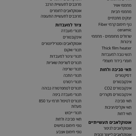
מרוכבים לתעשיית הרכב
מחממי אוויר
אוטוקלאבים לחומרים
מחממי חביות
מרוכבים לתעשיית התעופה
יצוקים מתכתיים
גוף חימום קרמי Fiber
ציוד למעבדות
ceramic
תנורי מעבדה
שרוולים מחוממים - מחממי
אינקובטורים
צינורות
אוטוקלאבים וסטריליזטורים
Thick film heater
תנורי ואקום
רגשי גובה למעבדות
תנורי צינור למעבדות
חומרי בידוד חשמלי
תנורים לשריפת שאריות
תנורי שריפה
תאי סביבה ולחות
דסיקטורים
תנורי התכה
אינקובטורים
תנורי רטורט
אינקובטורים CO2
תנורים לטמפרטורה גבוהה
אינקובטורים מקוררים
תנורי מעבדה ביפה
תאי סביבה
תנורים לטיפול תרמי עד 850
מעלות
תאי אקלים/יציבות
תנורי ייבוש
תאי לחות
תאי סביבה ולחות
אוטוקלאבים תעשייתיים
גופי חימום גמישים
אוטוקלאבים לגיפור
גופי חימום אצבע
אוטוקלאבים לייצור זכוכית