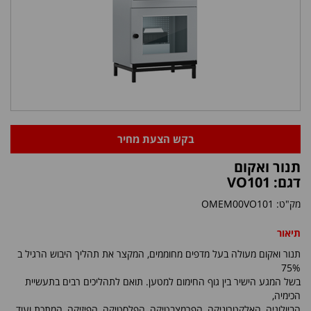
בקש הצעת מחיר
תנור ואקום
דגם: VO101
מק"ט:
OMEM00VO101
תיאור
תנור ואקום מעולה בעל מדפים מחוממים, המקצר את תהליך היבוש הרגיל ב
75%
בשל המגע הישיר בין גוף החימום למטען. תואם לתהליכים רבים בתעשיית
הכימיה,
הביולוגיה, האלקטרוניקה, הפרמצבטיקה, הפלסטיקה, הפיזיקה, המתכת ועוד.