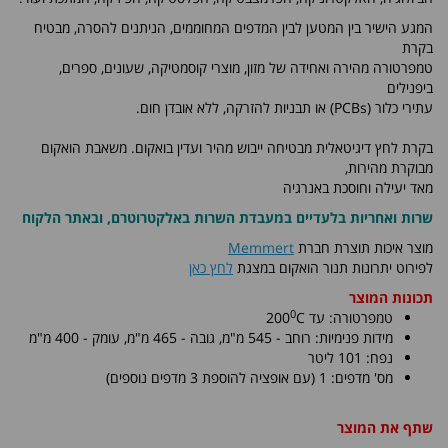
המגע הישיר בין המטען לבין המדפים המחוממים, הניתנים להסרה, מבטיח
בקרת
טמפרטורה מהירה ואחידה של מזון, מוצרי קוסמטיקה, שעונים, ספרים,
ביפנילים
עתירי כלור (PCBs) או תבניות להזרקה, ללא אובדן חום.
בקרת לחץ דיגיטאלית מבטיחה ייבוש מהיר ועדין בואקום. משאבת הואקום
מבוקרת מהירות,
מאד יעילה וחוסכת באנרגיה
שרות ואחריות בלעדיים במעבדת השרות באלקטרוטרם, ובאתר הלקוח
מוצר איכות תוצרת חברת
Memmert
לפירוט יתרונות תנור הואקום במצגת
לחץ כאן
תכונות המוצר
0
טמפרטורה: עד
C
200
מידות פנימיות: רוחב - 545 מ"מ, גובה - 465 מ"מ, עומק - 400 מ"מ
נפח: 101 ליטר
מס' מדפים: 1 (עם אופציה להוספת 3 מדפים נוספים)
שתף את המוצר