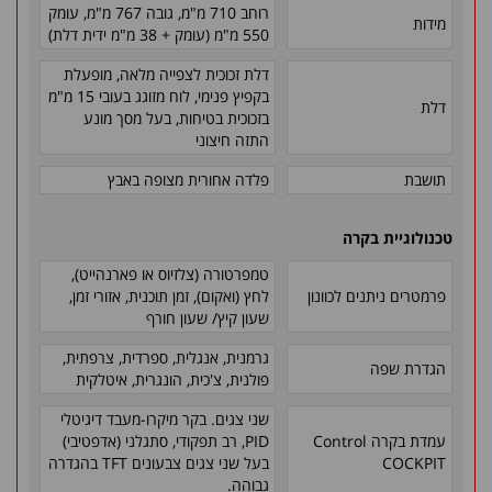
רוחב 710 מ"מ, גובה 767 מ"מ, עומק
מידות
550 מ"מ (עומק + 38 מ"מ ידית דלת)
דלת זכוכית לצפייה מלאה, מופעלת
בקפיץ פנימי, לוח מזוגג בעובי 15 מ"מ
דלת
בזכוכית בטיחות, בעל מסך מונע
התזה חיצוני
תושבת
פלדה אחורית מצופה באבץ
טכנולוגיית בקרה
טמפרטורה (צלזיוס או פארנהייט),
פרמטרים ניתנים לכוונון
לחץ (ואקום), זמן תוכנית, אזורי זמן,
שעון קיץ/ שעון חורף
גרמנית, אנגלית, ספרדית, צרפתית,
הגדרת שפה
פולנית, צ'כית, הונגרית, איטלקית
שני צגים. בקר מיקרו-מעבד דיגיטלי
עמדת בקרה Control
PID, רב תפקודי, סתגלני (אדפטיבי)
COCKPIT
בעל שני צגים צבעונים TFT בהגדרה
גבוהה.