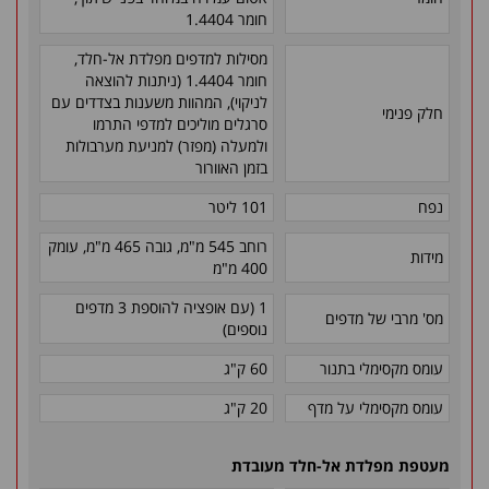
חומר 1.4404
מסילות למדפים מפלדת אל-חלד,
חומר 1.4404 (ניתנות להוצאה
לניקוי), המהוות משענות בצדדים עם
חלק פנימי
סרגלים מוליכים למדפי התרמו
ולמעלה (מפזר) למניעת מערבולות
בזמן האוורור
נפח
101 ליטר
רוחב
545 מ"מ, גובה 465 מ"מ, עומק
מידות
400 מ"מ
1 (עם אופציה להוספת 3 מדפים
מס' מרבי של מדפים
נוספים)
עומס מקסימלי בתנור
60 ק"ג
עומס מקסימלי על מדף
20 ק"ג
מעטפת מפלדת אל-חלד מעובדת