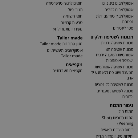
אוטוקלאבים בינוניים
חוטים לרגשי טמפרטורה
אוטוקלאבים גדולים
תנורי כיול
אוטוקלאב קיטור עם דלת
חוטי השוואה
נפתחת
טבעות קרמיות
סטריליזטורים
משדרי ומתמרי לחץ
מכונות לשטיפת חלקים
Tailor made
מכונות שטיפה ידניות
מגוון פתרונות Tailor made
מכונות שטיפה חצי
אוטוקלאבים תעשייתיים
אוטומטיות הטענה ידנית
Tailor made
ושטיפה אוטומטית
מקפיאים
מכונות שטיפה אוטומטיות
מקפיאים מעבדתיים
הטענה ושטיפה ללא מגע יד
אדם
מכונה לשטיפת כלי זכוכית
מכונה לשטיפת מעמדים
וכלובים
גימור מתכות
התזת חול
התזת כדוריות (Shot
Peening)
ריסוס מוצרים רפואיים
יחידות סינון ומחזור מדיה