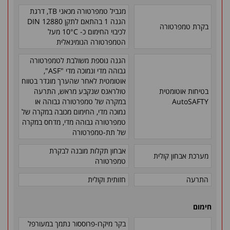
מגביל טמפרטורה מכאני TB, דרגת
הגנה 1 בהתאם לתקן DIN 12880
בקרת טמפרטורה
לכיבוי החימום כ- 10°C מעל
הטמפרטורה הנומינאלית
הגנה נוספת משולבת לטמפרטורה
גבוהה מדי ונמוכה מדי "ASF",
אוטומטית לאחר שהערך מוגדר בטווח
בטיחות אוטומטית
טולראנס שנקבע מראש, התרעה
AutoSAFTY
במקרה של טמפרטורה גבוהה או
נמוכה מדי, החימום מכובה במקרה של
טמפרטורה גבוהה מדי, מדחס במקרה
של תת-טמפרטורה
אבחון תקלות מובנה לבקרת
מערכת אבחון קולית
טמפרטורה
התרעה
חזותית וקולית
חימום
בקר מיקרו-פרוססור נתמך במעורפל