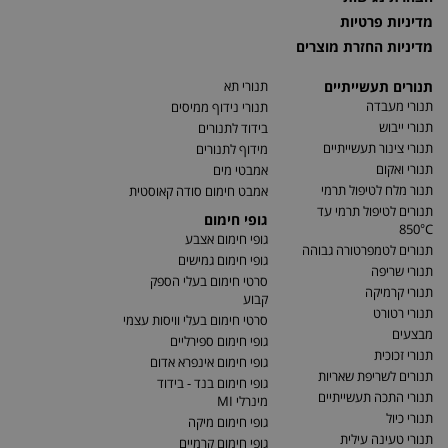
מדיניות פרטיות
מדיניות החזרת מוצרים
תנורים תעשייתיים
תנורי תא
תנורי מעבדה
תנורי נידוף ממיסים
תנורי ייבוש
בידוד לתנורים
תנורי צינור תעשייתיים
מידוף לתנורים
תנורי ואקום
אמבטי מים
תנור מלח לטיפול תרמי
אמבט חימום סודה קאוסטית
תנורים לטיפול תרמי עד
גופי חימום
850°C
גופי חימום אצבע
תנורים לטמפרטורה גבוהה
גופי חימום גמישים
תנורי שריפה
סרטי חימום בעלי הספק
תנורי קרמיקה
קבוע
תנורי רטורט
סרטי חימום בעלי וויסות עצמי
מבצעים
גופי חימום ספירליים
תנורי זכוכית
גופי חימום אינפרא אדום
תנורים לשריפת שאריות
גופי חימום בנד - בידוד
תנורי התכה תעשייתיים
מינרלי MI
תנורי כיול
גופי חימום מיקה
תנורי טעינה עילית
גופי חימום קרמיים