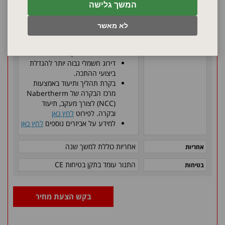
החימום.
המשך גלישה
מיתוג רב-שלבי של חום התנור.
לפירוט
לחץ כאן
(במצב ההשהיה
לא מאשר
מתג או בקר משמשים לכיבוי מקטע
חימום אחד על מנת להקטין את
הדירוג החשמלי).
דירוג חשמלי גבוה יותר להגדלת
ביצועי ההתכה.
בקרת תהליך ותיעוד באמצעות
מרכז הבקרה של
Nabertherm
(
NCC
) לצורך מעקב, תיעוד
ובקרה. לפירוט
לחץ כאן
למידע על אביזרים נוספים
לחץ כאן
אחריות כוללת למשך שנה
אחריות
התנור עומד בתקן בטיחות
CE
בטיחות
בקש הצעת מחיר