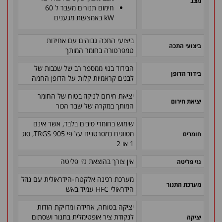
מצב
חימום תנורים מעבר ל
60
kW
באמצעות מגענים
ביצועי התכה גבוהים עם אחידות
ביצועי התכה
טמפרטורה בחומר המותך
הבידוד בנוי ממספר רב של שכבות של
בידוד הדופן
לבנים קראמיות קלות על הדופן החמה
יציאת חירום לניקוז בטוח של החומר
יציאת חירום
המותך במקרה של שבר הכור
שימוש בחומרי סיבים בלבד, אשר אינם
מסווגים כמסרטנים על פי
TRGS 905
, סוג
חומרים
1 או 2
אין צורך בהוצאת גזי פליטה
גזי פליטה
מערכת רכינה אלקטרו-הידראולית עם נוזל
מערכת התנור
הידראולי
HFC
עמיד באש
יציקה בטוחה, אחידה ומדויקת הודות
לנקודת ציר אופטימלית בתנור ושסתום
יציקה