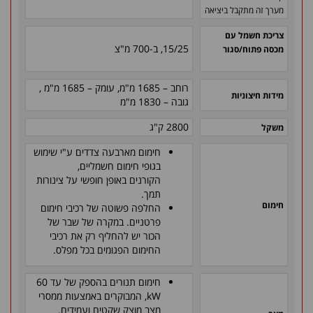
מערך זה מתקבל ביציאה
צריכת חשמל עם
15/25, ב-700 מ"צ
מכסה פתוח/סגור
רוחב – 1685
מ"מ, עומק – 1685
מ"מ
,
מידות חיצוניות
גובה – 1830 מ"מ
2800 ק"ג
משקל
חימום מארבעה צדדים ע"י שימוש
בגופי חימום חשמליים,
הקורנים באופן חופשי על צינורות
תמך.
חימום
החלפה פשוטה של רכיבי חימום
פרטניים. במקרה של שבר של
הכור יש להחליף רק את רכיבי
החימום הפגומים בכל מפלס.
חימום תנורים בהספק של עד
60
kW
, המבוקרים באמצעות ממסרי
מצב מוצק שקטים ועמידים.