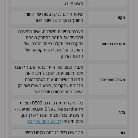
מצערת ידני
יציאת חירום לניקוז בטוח של החומר
ניקוז
המותך במקרה של שבר הכור
מערכת בטיחות משולבת, אשר ממשיכה
להפעיל את התנור בהספק מופחת
במקרה של תקלה בצמד התרמי של
מערכת בטיחות
האמבט, על מנת למנוע קפיאה של
החומר המותך
מגביל טמפרטורת-יתר בתא התנור להגנה
מפני חימום-יתר. המגביל מכבה את
החימום כאשר מגיעים לטמפרטורה
מגביל טמפ' יתר
הגבולית שנקבעה, ומפעיל אותו שוב רק
כאשר הטמפרטורה יורדת שוב
בקר מקורי מתקדם, דגם B500 תוצרת
Nabertherm, בעל 5 תוכניות שריפה ו-
בקר
4 צעדים בכל תכנית, עמיד לאורך זמן.
אפס תקלות!
למידע נוסף לחץ כאן
הכור אינו כלול בגירסה הסטנדרטית
כור