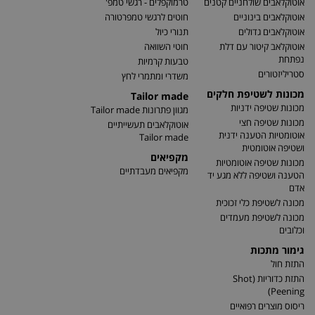
אוטוקלאבים שולחניים קטנים
טרמוקפלים - רגשי טמפ'
אוטוקלאבים בינוניים
חוטים לרגשי טמפרטורה
אוטוקלאבים גדולים
תנורי כיול
אוטוקלאב קיטור עם דלת
חוטי השוואה
נפתחת
טבעות קרמיות
סטריליזטורים
משדרי ומתמרי לחץ
מכונות לשטיפת חלקים
Tailor made
מכונות שטיפה ידניות
מגוון פתרונות Tailor made
מכונות שטיפה חצי
אוטוקלאבים תעשייתיים
אוטומטיות הטענה ידנית
Tailor made
ושטיפה אוטומטית
מקפיאים
מכונות שטיפה אוטומטיות
מקפיאים מעבדתיים
הטענה ושטיפה ללא מגע יד
אדם
מכונה לשטיפת כלי זכוכית
מכונה לשטיפת מעמדים
וכלובים
גימור מתכות
התזת חול
התזת כדוריות (Shot
Peening)
ריסוס מוצרים רפואיים