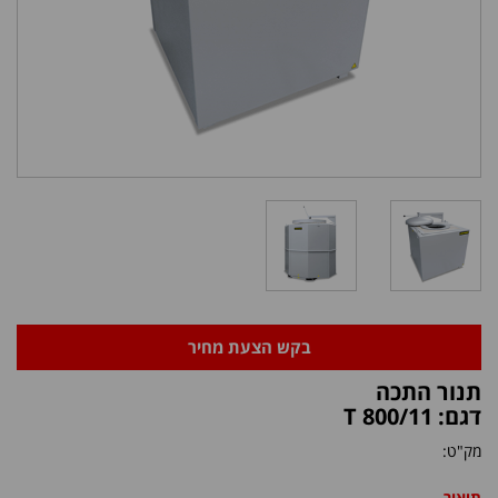
בקש הצעת מחיר
תנור התכה
דגם: T 800/11
מק"ט:
תיאור