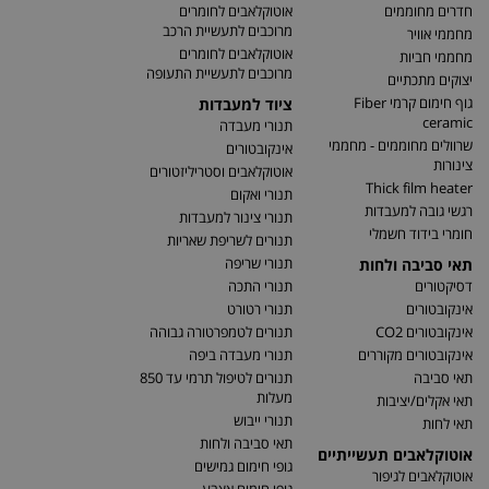
חדרים מחוממים
אוטוקלאבים לחומרים
מרוכבים לתעשיית הרכב
מחממי אוויר
אוטוקלאבים לחומרים
מחממי חביות
מרוכבים לתעשיית התעופה
יצוקים מתכתיים
גוף חימום קרמי Fiber
ציוד למעבדות
ceramic
תנורי מעבדה
שרוולים מחוממים - מחממי
אינקובטורים
צינורות
אוטוקלאבים וסטריליזטורים
Thick film heater
תנורי ואקום
רגשי גובה למעבדות
תנורי צינור למעבדות
חומרי בידוד חשמלי
תנורים לשריפת שאריות
תנורי שריפה
תאי סביבה ולחות
דסיקטורים
תנורי התכה
אינקובטורים
תנורי רטורט
אינקובטורים CO2
תנורים לטמפרטורה גבוהה
אינקובטורים מקוררים
תנורי מעבדה ביפה
תאי סביבה
תנורים לטיפול תרמי עד 850
מעלות
תאי אקלים/יציבות
תנורי ייבוש
תאי לחות
תאי סביבה ולחות
אוטוקלאבים תעשייתיים
גופי חימום גמישים
אוטוקלאבים לגיפור