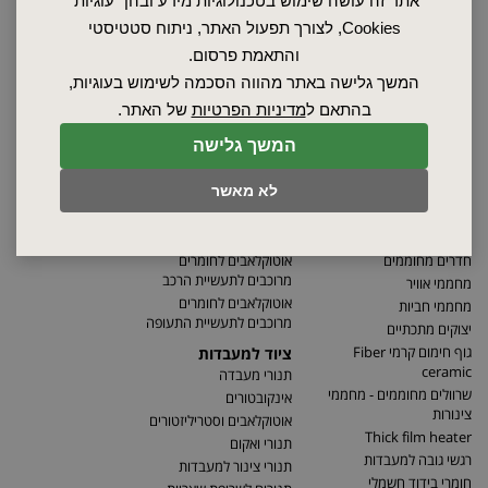
אתר זה עושה שימוש בטכנולוגיות מידע ובהן "עוגיות"
Cookies, לצורך תפעול האתר, ניתוח סטטיסטי
והתאמת פרסום.
המשך גלישה באתר מהווה הסכמה לשימוש בעוגיות,
בהתאם ל
מדיניות הפרטיות
של האתר.
המשך גלישה
לא מאשר
חדרים מחוממים
אוטוקלאבים לחומרים
מרוכבים לתעשיית הרכב
מחממי אוויר
אוטוקלאבים לחומרים
מחממי חביות
מרוכבים לתעשיית התעופה
יצוקים מתכתיים
גוף חימום קרמי Fiber
ציוד למעבדות
ceramic
תנורי מעבדה
שרוולים מחוממים - מחממי
אינקובטורים
צינורות
אוטוקלאבים וסטריליזטורים
Thick film heater
תנורי ואקום
רגשי גובה למעבדות
תנורי צינור למעבדות
חומרי בידוד חשמלי