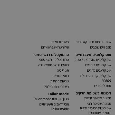
אמבט חימום סודה קאוסטית
מערכות מיתוג
מקפיאים שוכבים
פירומטר אינפרא אדום
אוטוקלאבים מעבדתיים
טרמוקפלים רגשי טמפ'
אוטוקלאבים שולחניים קטנים
טרמוקפלים - רגשי טמפ'
אוטוקלאבים בינוניים
חוטים לרגשי טמפרטורה
אוטוקלאבים גדולים
תנורי כיול
אוטוקלאב קיטור עם דלת
חוטי השוואה
נפתחת
טבעות קרמיות
סטריליזטורים
משדרי ומתמרי לחץ
מכונות לשטיפת חלקים
Tailor made
מכונות שטיפה ידניות
מגוון פתרונות Tailor made
מכונות שטיפה חצי
אוטוקלאבים תעשייתיים
אוטומטיות הטענה ידנית
Tailor made
ושטיפה אוטומטית