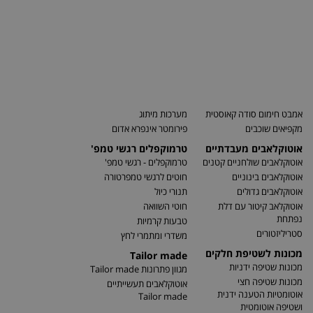
אמבט חימום סודה קאוסטית
מערכות מיתוג
מקפיאים שוכבים
פירומטר אינפרא אדום
אוטוקלאבים מעבדתיים
טרמוקפלים רגשי טמפ'
אוטוקלאבים שולחניים קטנים
טרמוקפלים - רגשי טמפ'
אוטוקלאבים בינוניים
חוטים לרגשי טמפרטורה
אוטוקלאבים גדולים
תנורי כיול
אוטוקלאב קיטור עם דלת
חוטי השוואה
נפתחת
טבעות קרמיות
סטריליזטורים
משדרי ומתמרי לחץ
מכונות לשטיפת חלקים
Tailor made
מכונות שטיפה ידניות
מגוון פתרונות Tailor made
מכונות שטיפה חצי
אוטוקלאבים תעשייתיים
אוטומטיות הטענה ידנית
Tailor made
ושטיפה אוטומטית