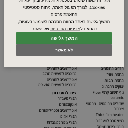
אתר זה עושה שימוש בטכנולוגיות מידע ובהן "עוגיות"
Cookies, לצורך תפעול האתר, ניתוח סטטיסטי
והתאמת פרסום.
המשך גלישה באתר מהווה הסכמה לשימוש בעוגיות,
בהתאם ל
מדיניות הפרטיות
של האתר.
המשך גלישה
לא מאשר
חדרים מחוממים
אוטוקלאבים לחומרים
מרוכבים לתעשיית הרכב
מחממי אוויר
אוטוקלאבים לחומרים
מחממי חביות
מרוכבים לתעשיית התעופה
יצוקים מתכתיים
גוף חימום קרמי Fiber
ציוד למעבדות
ceramic
תנורי מעבדה
שרוולים מחוממים - מחממי
אינקובטורים
צינורות
אוטוקלאבים וסטריליזטורים
Thick film heater
תנורי ואקום
רגשי גובה למעבדות
תנורי צינור למעבדות
חומרי בידוד חשמלי