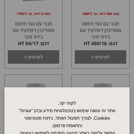
נפח: 450 ליטר, עד 1600°C
נפח: 4 ליטר, עד 1750°C
תנור עם גופי חימום
תנור עם גופי חימום
ממוליבדן דיסילציד עם
ממוליבדן דיסילציד עם
בידוד סיבי
בידוד סיבי
דגם: HT 450/16
דגם: HT 04/17
לפרטים
לפרטים
לקוח יקר,
אתר זה עושה שימוש בטכנולוגיות מידע ובהן "עוגיות"
Cookies, לצורך תפעול האתר, ניתוח סטטיסטי
והתאמת פרסום.
המשך גלישה באתר מהווה הסכמה לשימוש בעוגיות,