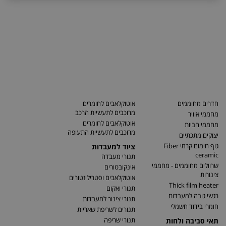
חדרים מחוממים
אוטוקלאבים לחומרים
מרוכבים לתעשיית הרכב
מחממי אוויר
אוטוקלאבים לחומרים
מחממי חביות
מרוכבים לתעשיית התעופה
יצוקים מתכתיים
גוף חימום קרמי Fiber
ציוד למעבדות
ceramic
תנורי מעבדה
שרוולים מחוממים - מחממי
אינקובטורים
צינורות
אוטוקלאבים וסטריליזטורים
Thick film heater
תנורי ואקום
רגשי גובה למעבדות
תנורי צינור למעבדות
חומרי בידוד חשמלי
תנורים לשריפת שאריות
תנורי שריפה
תאי סביבה ולחות