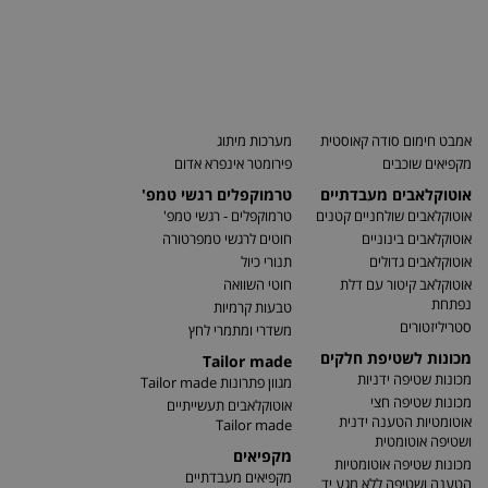
אמבט חימום סודה קאוסטית
מערכות מיתוג
מקפיאים שוכבים
פירומטר אינפרא אדום
אוטוקלאבים מעבדתיים
טרמוקפלים רגשי טמפ'
אוטוקלאבים שולחניים קטנים
טרמוקפלים - רגשי טמפ'
אוטוקלאבים בינוניים
חוטים לרגשי טמפרטורה
אוטוקלאבים גדולים
תנורי כיול
אוטוקלאב קיטור עם דלת
חוטי השוואה
נפתחת
טבעות קרמיות
סטריליזטורים
משדרי ומתמרי לחץ
מכונות לשטיפת חלקים
Tailor made
מכונות שטיפה ידניות
מגוון פתרונות Tailor made
מכונות שטיפה חצי
אוטוקלאבים תעשייתיים
אוטומטיות הטענה ידנית
Tailor made
ושטיפה אוטומטית
מקפיאים
מכונות שטיפה אוטומטיות
מקפיאים מעבדתיים
הטענה ושטיפה ללא מגע יד