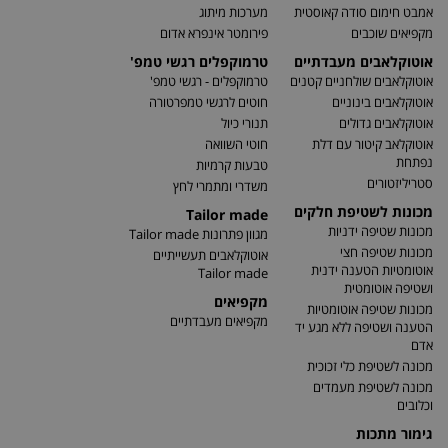
אמבט חימום סודה קאוסטית
מערכות מיתוג
מקפיאים שוכבים
פירומטר אינפרא אדום
אוטוקלאבים מעבדתיים
טרמוקפלים רגשי טמפ'
אוטוקלאבים שולחניים קטנים
טרמוקפלים - רגשי טמפ'
אוטוקלאבים בינוניים
חוטים לרגשי טמפרטורה
אוטוקלאבים גדולים
תנורי כיול
אוטוקלאב קיטור עם דלת
חוטי השוואה
נפתחת
טבעות קרמיות
סטריליזטורים
משדרי ומתמרי לחץ
מכונות לשטיפת חלקים
Tailor made
מכונות שטיפה ידניות
מגוון פתרונות Tailor made
מכונות שטיפה חצי
אוטוקלאבים תעשייתיים
אוטומטיות הטענה ידנית
Tailor made
ושטיפה אוטומטית
מקפיאים
מכונות שטיפה אוטומטיות
מקפיאים מעבדתיים
הטענה ושטיפה ללא מגע יד
אדם
מכונה לשטיפת כלי זכוכית
מכונה לשטיפת מעמדים
וכלובים
גימור מתכות