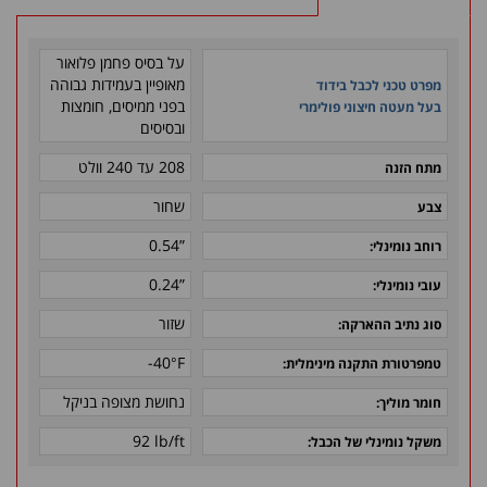
על בסיס פחמן פלואור
מאופיין בעמידות גבוהה
מפרט טכני לכבל בידוד
בפני ממיסים, חומצות
בעל מעטה חיצוני פולימרי
ובסיסים
208 עד 240 וולט
מתח הזנה
שחור
צבע
0.54”
רוחב נומינלי:
0.24”
עובי נומינלי
:
שזור
סוג נתיב ההארקה
:
-40°F
טמפרטורת התקנה מינימלית:
נחושת מצופה בניקל
חומר מוליך
:
92 lb/ft
משקל נומינלי של הכבל
: