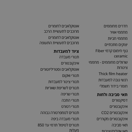
חדרים מחוממים
אוטוקלאבים לחומרים
מרוכבים לתעשיית הרכב
מחממי אוויר
אוטוקלאבים לחומרים
מחממי חביות
מרוכבים לתעשיית התעופה
יצוקים מתכתיים
גוף חימום קרמי Fiber
ציוד למעבדות
ceramic
תנורי מעבדה
שרוולים מחוממים - מחממי
אינקובטורים
צינורות
אוטוקלאבים וסטריליזטורים
Thick film heater
תנורי ואקום
רגשי גובה למעבדות
תנורי צינור למעבדות
חומרי בידוד חשמלי
תנורים לשריפת שאריות
תנורי שריפה
תאי סביבה ולחות
דסיקטורים
תנורי התכה
אינקובטורים
תנורי רטורט
אינקובטורים CO2
תנורים לטמפרטורה גבוהה
אינקובטורים מקוררים
תנורי מעבדה ביפה
תאי סביבה
תנורים לטיפול תרמי עד 850
מעלות
תאי אקלים/יציבות