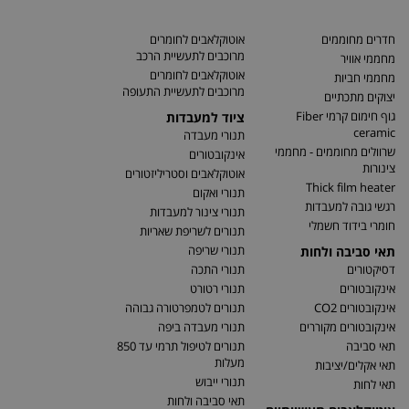
חדרים מחוממים
אוטוקלאבים לחומרים
מרוכבים לתעשיית הרכב
מחממי אוויר
אוטוקלאבים לחומרים
מחממי חביות
מרוכבים לתעשיית התעופה
יצוקים מתכתיים
גוף חימום קרמי Fiber
ציוד למעבדות
ceramic
תנורי מעבדה
שרוולים מחוממים - מחממי
אינקובטורים
צינורות
אוטוקלאבים וסטריליזטורים
Thick film heater
תנורי ואקום
רגשי גובה למעבדות
תנורי צינור למעבדות
חומרי בידוד חשמלי
תנורים לשריפת שאריות
תנורי שריפה
תאי סביבה ולחות
דסיקטורים
תנורי התכה
אינקובטורים
תנורי רטורט
אינקובטורים CO2
תנורים לטמפרטורה גבוהה
אינקובטורים מקוררים
תנורי מעבדה ביפה
תאי סביבה
תנורים לטיפול תרמי עד 850
מעלות
תאי אקלים/יציבות
תנורי ייבוש
תאי לחות
תאי סביבה ולחות