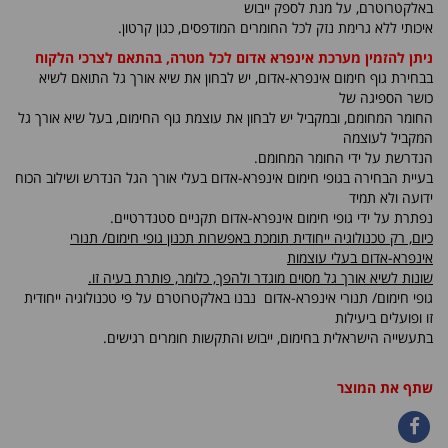
באלקטרוטרם, על מנת לספק ייבוש
איכותי ללא גרימת נזק לכל החומרים המודפסים, כגון קרטון.
ניתן להזמין מערכת אינפרא אדום לכל מטרה, בהתאם לצרכי הלקוח
בבחירת גוף חימום אינפרא-אדום, יש לבחון את שיא אורך גל התואם לשיא
כושר הספיגה של
החומר המחומם, ובמקביל יש לבחון את עוצמת גוף החימום, בעל שיא אורך גל
המקביל לעוצמה
הנדרשת על ידי החומר המחומם.
בעיית הבחירה בגופי חימום אינפרא-אדום בעלי אורך הגל הנדרש ושילוב הכוח
ידועה ולא תמיד
נפתרת על ידי גופי חימום אינפרא-אדום תקניים סטנדרטיים.
כיום, רק טכנולוגיה ייחודית תומכת באפשרות תכנון גופי חימום/ תנורי
אינפרא-אדום בעלי עוצמות
שונות לשיא אורך גל מסוים מוגדר ולהפך, כלומר, פותרת בעיה זו.
גופי חימום/ תנורי אינפרא-אדום נבנו באלקטרוטרם על פי טכנולוגיה ייחודית
זו ופועלים ביעילות
בתעשייה הישראלית בחימום, ייבוש והתקשות חומרים רגישים.
שתף את המוצר