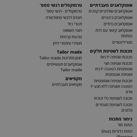
אוטוקלאבים מעבדתיים
טרמוקפלים רגשי טמפ'
אוטוקלאבים שולחניים קטנים
טרמוקפלים - רגשי טמפ'
אוטוקלאבים בינוניים
חוטים לרגשי טמפרטורה
אוטוקלאבים גדולים
תנורי כיול
אוטוקלאב קיטור עם דלת
חוטי השוואה
נפתחת
טבעות קרמיות
סטריליזטורים
משדרי ומתמרי לחץ
מכונות לשטיפת חלקים
Tailor made
מכונות שטיפה ידניות
מגוון פתרונות Tailor made
מכונות שטיפה חצי
אוטוקלאבים תעשייתיים
אוטומטיות הטענה ידנית
Tailor made
ושטיפה אוטומטית
מקפיאים
מכונות שטיפה אוטומטיות
מקפיאים מעבדתיים
הטענה ושטיפה ללא מגע יד
אדם
מכונה לשטיפת כלי זכוכית
מכונה לשטיפת מעמדים
וכלובים
גימור מתכות
התזת חול
התזת כדוריות (Shot
Peening)