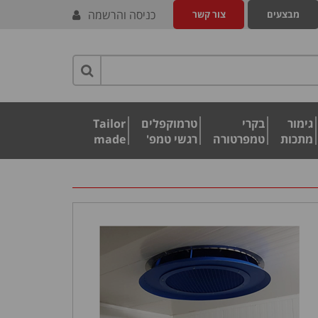
כניסה והרשמה
מבצעים
צור קשר
גימור
בקרי
טרמוקפלים
Tailor
מתכות
טמפרטורה
רגשי טמפ'
made