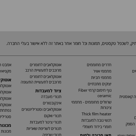
חדרים מחוממים
אוטוקלאבים לחומרים
אמבט חי
מרוכבים לתעשיית הרכב
ים
מחממי אוויר
מקפיאים
אוטוקלאבים לחומרים
מחממי חביות
אוטוק
מרוכבים לתעשיית התעופה
יצוקים מתכתיים
אוטוקלא
גוף חימום קרמי Fiber
ציוד למעבדות
אוטוקלא
ceramic
ה קאוסטית
תנורי מעבדה
אוטוקלא
שרוולים מחוממים - מחממי
אינקובטורים
אוטוקלא
צינורות
אוטוקלאבים וסטריליזטורים
נפתחת
Thick film heater
תנורי ואקום
סטריליז
ם
רגשי גובה למעבדות
תנורי צינור למעבדות
 הספק
מכונו
חומרי בידוד חשמלי
תנורים לשריפת שאריות
מכונות 
תנורי שריפה
תאי סביבה ולחות
וויסות עצמי