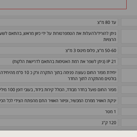
עד 80 מ"צ
ניתן להוריד/להעלות את הטמפרטורות על ידי כיוון מראש, בהתאם לשע
הרצויות
50-60 מ"צ, פלוס מינוס 3 מ"צ
IP 21 (ניתן
לשפר את רמת האטימות בהתאם לדרישות הלקוח)
יחידת מפזר החום נעוצה פנימה בתוך התקרה ורק כ 10 ס"מ מהיחידה
בולטים מהתקרה לתוך החדר
מפזר החום פועל בחדר מבודד, הכולל קירות בידוד, בעובי דופן 100 מילימטר
יניקת האוויר ממרכז המכשיר, ופיזור האוויר החם מהפתח הצידי לכל הכיו
1 מטר
120 ק"ג
עד 200 קילו וואט, 400 וולט תלת פאזי