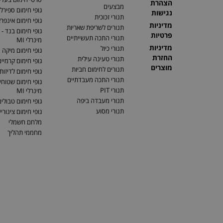
הצהרת
מבצעים
גופי חימום ספירלי
נגישות
תנורי זכוכית
גופי חימום אינפר
מדיניות
תנורים לשריפת שאריות
גופי חימום בנד - 
פרטיות
תנורי התכה תעשייתיים
מינרלי MI
מדיניות
תנורי כיול
גופי חימום מיקה
החזרת
תנורי טעינה עילית
גופי חימום קרמיי
מוצרים
תנורים לחימום חביות
גופי חימום לדיזות
תנורי התכה מעבדתיים
גופי חימום שטוחים
תנורי PIT
מינרלי MI
תנורי מעבדה ביפה
גופי חימום טבולי
תנורי מסוע
גופי חימום צינוריי
מלחם חשמלי
מחממי תהליך