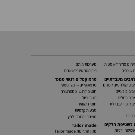
מום סודה קאוסטית
מערכות מיתוג
 שוכבים
פירומטר אינפרא אדום
לאבים מעבדתיים
טרמוקפלים רגשי טמפ'
בים שולחניים קטנים
טרמוקפלים - רגשי טמפ'
בים בינוניים
חוטים לרגשי טמפרטורה
בים גדולים
תנורי כיול
ב קיטור עם דלת
חוטי השוואה
טבעות קרמיות
טורים
משדרי ומתמרי לחץ
ת לשטיפת חלקים
Tailor made
שטיפה ידניות
מגוון פתרונות Tailor made