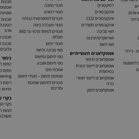
מכונות 
דסיקטורים
תנורי התכה
ים
אוטומטי
אינקובטורים
תנורי רטורט
א אדום
ושטיפה 
אינקובטורים CO2
תנורים לטמפרטורה גבוהה
בידוד
מכונות 
אינקובטורים מקוררים
תנורי מעבדה ביפה
הטענה ו
אדם
תאי סביבה
תנורים לטיפול תרמי עד 850
מעלות
מכונה ל
ם
תאי אקלים/יציבות
תנורי ייבוש
מכונה 
תאי לחות
וכלובים
תאי סביבה ולחות
 - בידוד
אוטוקלאבים תעשייתיים
גופי חימום גמישים
גימור 
אוטוקלאבים לגיפור
ם לחומצות
גופי חימום אצבע
התזת חו
אוטוקלאבים לייצור זכוכית
ם
אמבטי מים
בטיחותית
שמיכות חימום – מעילי חימום
eening)
אוטוקלאבים לייצור חומרי
תנורים לחימום שמיכות
ריסוס מ
בניה
וסדינים
יחידות ס
אוטוקלאבים למזון
בקרי 
בקרי ט
לוחות ח
משולבו