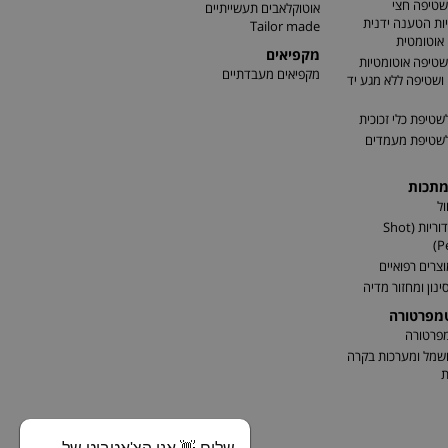
שטיפה חצי
אוטוקלאבים תעשייתיים
ות הטענה ידנית
Tailor made
אוטומטית
מקפיאים
שטיפה אוטומטיות
מקפיאים מעבדתיים
שטיפה ללא מגע יד
שטיפת כלי זכוכית
לשטיפת מעמדים
מתכות
ל
התזת כדוריות (Shot
P
וצרים רפואיים
ינון ומחזור מדיה
טמפרטורה
מפרטורה
שמל ומערכות בקרה
ת