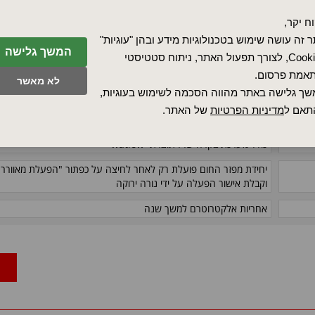
פתח צידי לפיזור החום
ח יקר,
 זה עושה שימוש בטכנולוגיות מידע ובהן "עוגיות"
כלול
המשך גלישה
Cookies, לצורך תפעול האתר, ניתוח סטטיסטי
כלול
אמת פרסום.
לא מאשר
ך גלישה באתר מהווה הסכמה לשימוש בעוגיות,
כלול
תאם ל
מדיניות הפרטיות
של האתר.
כלול. קיימת אופציה למצב אוורור בלבד
כולל מערכת בקרה PID תוצרת watlow
יחידת מפזר החום פועלת רק לאחר לחיצה על כפתור "הפעלת מאוורר"
וקבלת אישור הפעלה על ידי נורה ירוקה
אחריות אלקטרוטרם למשך שנה