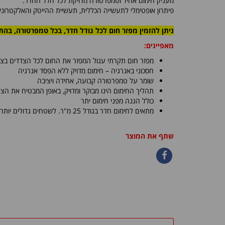
מעניק חימום אחיד וטמפרטורה מדויקת לכל חלל החדר.
פיתרון אופטימלי לתעשייה הכללית, תעשיית ההייטק והאלקטרוני
ניתן להזמין מפזר חום לכל גודל חדר, בכל טמפרטורה, בה
מאפיינים:
מפזר חום תקרתי עגול המפזר את החום לכל הצדדים בצ
חסכוני באנרגיה – חימום מדויק ללא הפסד אנרגיה
שומר על טמפרטורה קבועה, אחידה ויציבה
תהליך החימום הינו מבוקר ומדויק, באופן המבטיח את ה
כולל הגנה מפני חימום יתר
מתאים לחימום חדר בגודל 25 מ"ר. לשטחים גדולים יותר ניתן להזמין מספר מפזרי חום
שתף את המוצר