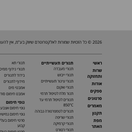
2026 © כל הזכויות שמורות לאלקטרוטרם שיווק בע"מ, אין להעתיק, לשכפל טקסטים, תמונות וכל חומר אחר באתר זה ללא אישור בעלי החברה.
ראשי
תנורים תעשייתיים
תנורי תא
תנורי מעבדה
תנורי נידוף ממיס
שרות
תנורי ייבוש
בידוד לתנורים
ותחזוקה
תנורי צינור תעשייתיים
מידוף לתנורים
אודות
תנורי ואקום
אמבטי מים
ספקים
תנור מלח לטיפול תרמי
אמבט חימום סוד
סרטונים
תנורים לטיפול תרמי עד
גופי חימום
850°C
מאמרים
גופי חימום אצבע
תנורים לטמפרטורה גבוהה
תקנון
גופי חימום גמישי
תנורי שריפה
מפת
סרטי חימום בעלי
תנורי קרמיקה
קבוע
האתר
תנורי רטורט
סרטי חימום בעלי 