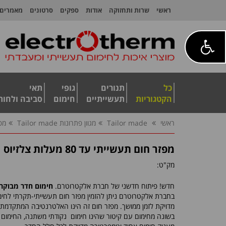
ראשי
שרות ותחזוקה
אודות
ספקים
סרטונים
מאמרים
כל
תנורים
גופי
תאי
הקטגוריות
תעשייתיים
חימום
סביבה ולחות
ראשי
Tailor made
מגוון פתרונות Tailor made
מפזר
מפזר חום תעשייתי עד 80 מעלות צלזיוס
מק"ט:
חדש! פיתוח חדשני של חברת אלקטרוטרם.
חימום חדר מבוקר
בחברת אלקטרוטרם ניתן להזמין מפזר חום תעשייתי-תקרתי לחי
מדויקת לזמן ממושך. מפזר חום זה הינו האלטרנטיבה המתקדמת 
בשונה מחימום עם קיטור שהינו חימום נקודתי משתנה, החימום