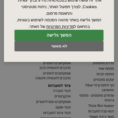
אתר זה עושה שימוש בטכנולוגיות מידע ובהן "עוגיות"
Cookies, לצורך תפעול האתר, ניתוח סטטיסטי
והתאמת פרסום.
המשך גלישה באתר מהווה הסכמה לשימוש בעוגיות,
בהתאם ל
מדיניות הפרטיות
של האתר.
המשך גלישה
לא מאשר
חדרים מחוממים
אוטוקלאבים לחומרים
מרוכבים לתעשיית הרכב
מחממי אוויר
אוטוקלאבים לחומרים
מחממי חביות
מרוכבים לתעשיית התעופה
יצוקים מתכתיים
גוף חימום קרמי Fiber
ציוד למעבדות
ceramic
תנורי מעבדה
שרוולים מחוממים - מחממי
אינקובטורים
צינורות
אוטוקלאבים וסטריליזטורים
Thick film heater
תנורי ואקום
רגשי גובה למעבדות
תנורי צינור למעבדות
חומרי בידוד חשמלי