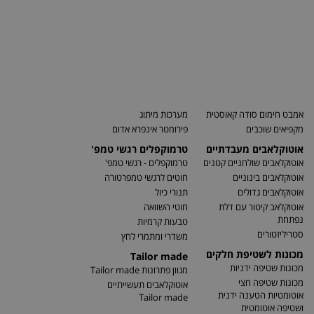
אמבט חימום סודה קאוסטית
מערכות מיתוג
מקפיאים שוכבים
פירומטר אינפרא אדום
אוטוקלאבים מעבדתיים
טרמוקפלים רגשי טמפ'
אוטוקלאבים שולחניים קטנים
טרמוקפלים - רגשי טמפ'
אוטוקלאבים בינוניים
חוטים לרגשי טמפרטורה
אוטוקלאבים גדולים
תנורי כיול
אוטוקלאב קיטור עם דלת
חוטי השוואה
נפתחת
טבעות קרמיות
סטריליזטורים
משדרי ומתמרי לחץ
מכונות לשטיפת חלקים
Tailor made
מכונות שטיפה ידניות
מגוון פתרונות Tailor made
מכונות שטיפה חצי
אוטוקלאבים תעשייתיים
אוטומטיות הטענה ידנית
Tailor made
ושטיפה אוטומטית