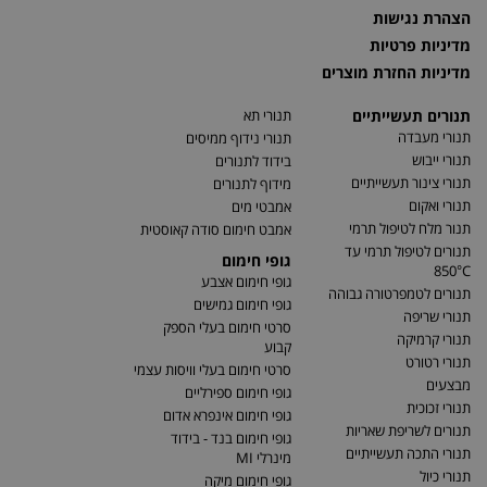
הצהרת נגישות
מדיניות פרטיות
מדיניות החזרת מוצרים
תנורים תעשייתיים
תנורי תא
תנורי מעבדה
תנורי נידוף ממיסים
תנורי ייבוש
בידוד לתנורים
תנורי צינור תעשייתיים
מידוף לתנורים
תנורי ואקום
אמבטי מים
תנור מלח לטיפול תרמי
אמבט חימום סודה קאוסטית
תנורים לטיפול תרמי עד
גופי חימום
850°C
גופי חימום אצבע
תנורים לטמפרטורה גבוהה
גופי חימום גמישים
תנורי שריפה
סרטי חימום בעלי הספק
תנורי קרמיקה
קבוע
תנורי רטורט
סרטי חימום בעלי וויסות עצמי
מבצעים
גופי חימום ספירליים
תנורי זכוכית
גופי חימום אינפרא אדום
תנורים לשריפת שאריות
גופי חימום בנד - בידוד
תנורי התכה תעשייתיים
מינרלי MI
תנורי כיול
גופי חימום מיקה