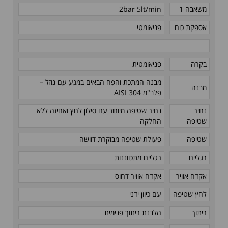
משאבה 1
2bar 5lt/min
אספקת כוח
פניאומטי
בקרה
פניאומטית
מבנה המתכת והפח הבאים במגע עם נוזל –
מבנה
פלב"מ 304 AISI
נחיר
נחיר שטיפה מיוחד עם סילון לחץ ואחיזה ללא
שטיפה
החלקה
שטיפה
פעולת שטיפה מבוקרת דוושה
רגליים
רגליים מתכווננות
אקדח אוויר
אקדח אוויר דחוס
לחץ שטיפה
עם כיוון ידני
ריתוך
הלבנת ריתוך פנימית