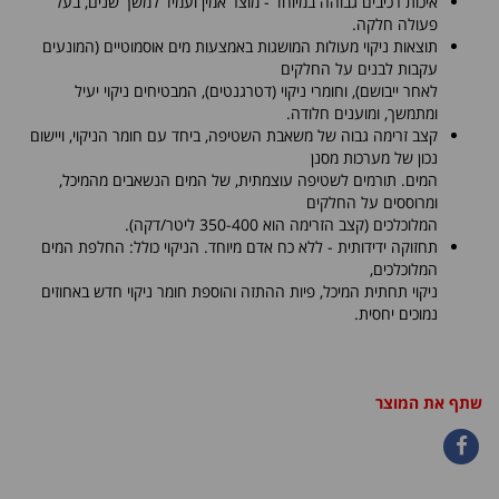
איכות רכיבים גבוהה במיוחד - מוצר אמין ועמיד למשך שנים, בעל
פעולה חלקה.
תוצאות ניקוי מעולות המושגות באמצעות מים אוסמוטיים (המונעים
עקבות לבנים על החלקים
לאחר ייבושם), וחומרי ניקוי (דטרגנטים), המבטיחים ניקוי יעיל
ומתמשך, ומוענים חלודה.
קצב זרימה גבוה של משאבת השטיפה, ביחד עם חומר הניקוי, ויישום
נכון של מערכות מסנן
המים. תורמים לשטיפה עוצמתית, של המים הנשאבים מהמיכל,
ומרוססים על החלקים
המלוכלכים (קצב הזרימה הוא 350-400 ליטר/דקה).
תחזוקה ידידותית - ללא כח אדם מיוחד. הניקוי כולל: החלפת המים
המלוכלכים,
ניקוי תחתית המיכל, פיות ההתזה והוספת חומר ניקוי חדש באחוזים
נמוכים יחסית.
שתף את המוצר