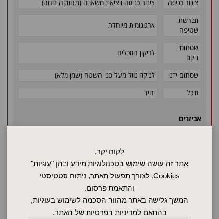
צינור כניסה
צינור כניסה ויציאת משאבה (תחזוקה נוחה)
מברשת
ארגונומית מיוחדת
שטיפה
שסתומי
לריקון המכלים
ניקוז
שסתום ידני
לניקוז נוזל מעל פני השטח (שמן מלא)
מיכל
יחיד
אביזרים
מסנן מחסנית פלב"מ (10/25/50 מיקרון)
לקוח יקר,
מכונה עם גלגלים להנעה
אתר זה עושה שימוש בטכנולוגיות מידע ובהן "עוגיות"
קיבולת טעינה מוגדלת ל-150 ק"ג
Cookies, לצורך תפעול האתר, ניתוח סטטיסטי
והתאמת פרסום.
המשך גלישה באתר מהווה הסכמה לשימוש בעוגיות,
בקש הצעת מחיר
בהתאם ל
מדיניות הפרטיות
של האתר.