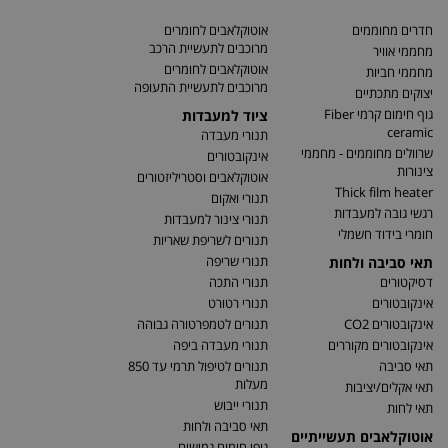
חדרים מחוממים
אוטוקלאבים לחומרים
מרוכבים לתעשיית הרכב
מחממי אוויר
אוטוקלאבים לחומרים
מחממי חביות
מרוכבים לתעשיית התעופה
יצוקים מתכתיים
גוף חימום קרמי Fiber
ציוד למעבדות
ceramic
תנורי מעבדה
שרוולים מחוממים - מחממי
אינקובטורים
צינורות
אוטוקלאבים וסטריליזטורים
Thick film heater
תנורי ואקום
רגשי גובה למעבדות
תנורי צינור למעבדות
חומרי בידוד חשמלי
תנורים לשריפת שאריות
תנורי שריפה
תאי סביבה ולחות
דסיקטורים
תנורי התכה
אינקובטורים
תנורי רטורט
אינקובטורים CO2
תנורים לטמפרטורה גבוהה
אינקובטורים מקוררים
תנורי מעבדה ביפה
תאי סביבה
תנורים לטיפול תרמי עד 850
מעלות
תאי אקלים/יציבות
תנורי ייבוש
תאי לחות
תאי סביבה ולחות
אוטוקלאבים תעשייתיים
גופי חימום גמישים