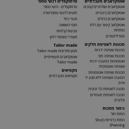
אוטוקלאבים מעבדתיים
טרמוקפלים רגשי טמפ'
אוטוקלאבים שולחניים קטנים
טרמוקפלים - רגשי טמפ'
אוטוקלאבים בינוניים
חוטים לרגשי טמפרטורה
אוטוקלאבים גדולים
תנורי כיול
אוטוקלאב קיטור עם דלת
חוטי השוואה
נפתחת
טבעות קרמיות
סטריליזטורים
משדרי ומתמרי לחץ
מכונות לשטיפת חלקים
Tailor made
מכונות שטיפה ידניות
מגוון פתרונות Tailor made
מכונות שטיפה חצי
אוטוקלאבים תעשייתיים
אוטומטיות הטענה ידנית
Tailor made
ושטיפה אוטומטית
מקפיאים
מכונות שטיפה אוטומטיות
מקפיאים מעבדתיים
הטענה ושטיפה ללא מגע יד
אדם
מכונה לשטיפת כלי זכוכית
מכונה לשטיפת מעמדים
וכלובים
גימור מתכות
התזת חול
התזת כדוריות (Shot
Peening)