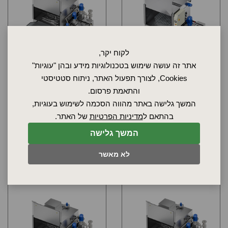
לקוח יקר,
אתר זה עושה שימוש בטכנולוגיות מידע ובהן "עוגיות"
Cookies, לצורך תפעול האתר, ניתוח סטטיסטי
רוחב - 405 ס"מ, גובה - 240 ס"מ,
רוחב - 305 ס"מ, גובה - 220 ס"מ,
עומק - 560 ס"מ
עומק - 330 ס"מ
והתאמת פרסום.
מכונת שטיפה ROBUR
מכונת שטיפה ROBUR
המשך גלישה באתר מהווה הסכמה לשימוש בעוגיות,
דגם: R2600 2B
דגם: R1400 3B
בהתאם ל
מדיניות הפרטיות
של האתר.
המשך גלישה
לפרטים
לפרטים
לא מאשר