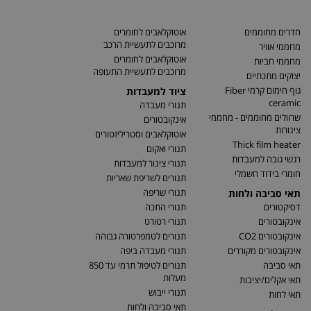
חדרים מחוממים
אוטוקלאבים לחומרים
מרוכבים לתעשיית הרכב
מחממי אוויר
אוטוקלאבים לחומרים
מחממי חביות
מרוכבים לתעשיית התעופה
יצוקים מתכתיים
גוף חימום קרמי Fiber
ציוד למעבדות
ceramic
תנורי מעבדה
שרוולים מחוממים - מחממי
אינקובטורים
צינורות
אוטוקלאבים וסטריליזטורים
Thick film heater
תנורי ואקום
רגשי גובה למעבדות
תנורי צינור למעבדות
חומרי בידוד חשמלי
תנורים לשריפת שאריות
תנורי שריפה
תאי סביבה ולחות
דסיקטורים
תנורי התכה
אינקובטורים
תנורי רטורט
אינקובטורים CO2
תנורים לטמפרטורה גבוהה
אינקובטורים מקוררים
תנורי מעבדה ביפה
תאי סביבה
תנורים לטיפול תרמי עד 850
מעלות
תאי אקלים/יציבות
תנורי ייבוש
תאי לחות
תאי סביבה ולחות