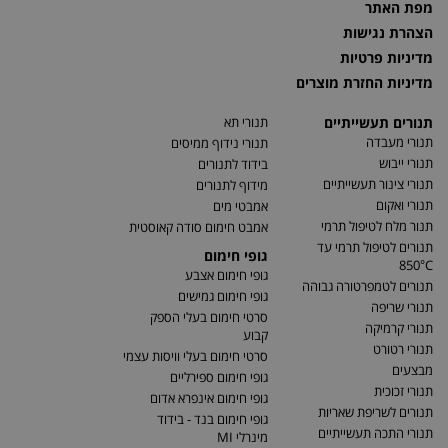
מפת האתר
הצהרת נגישות
מדיניות פרטיות
מדיניות החזרת מוצרים
תנורים תעשייתיים
תנורי תא
תנורי מעבדה
תנורי נידוף ממיסים
תנורי ייבוש
בידוד לתנורים
תנורי צינור תעשייתיים
מידוף לתנורים
תנורי ואקום
אמבטי מים
תנור מלח לטיפול תרמי
אמבט חימום סודה קאוסטית
תנורים לטיפול תרמי עד
גופי חימום
850°C
גופי חימום אצבע
תנורים לטמפרטורה גבוהה
גופי חימום גמישים
תנורי שריפה
סרטי חימום בעלי הספק
תנורי קרמיקה
קבוע
תנורי רטורט
סרטי חימום בעלי וויסות עצמי
מבצעים
גופי חימום ספירליים
תנורי זכוכית
גופי חימום אינפרא אדום
תנורים לשריפת שאריות
גופי חימום בנד - בידוד
תנורי התכה תעשייתיים
מינרלי MI