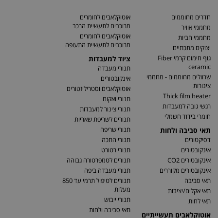
חדרים מחוממים
אוטוקלאבים לחומרים
מרוכבים לתעשיית הרכב
מחממי אוויר
אוטוקלאבים לחומרים
מחממי חביות
מרוכבים לתעשיית התעופה
יצוקים מתכתיים
גוף חימום קרמי Fiber
ציוד למעבדות
ceramic
תנורי מעבדה
שרוולים מחוממים - מחממי
אינקובטורים
צינורות
אוטוקלאבים וסטריליזטורים
Thick film heater
תנורי ואקום
רגשי גובה למעבדות
תנורי צינור למעבדות
חומרי בידוד חשמלי
תנורים לשריפת שאריות
תנורי שריפה
תאי סביבה ולחות
דסיקטורים
תנורי התכה
אינקובטורים
תנורי רטורט
אינקובטורים CO2
תנורים לטמפרטורה גבוהה
אינקובטורים מקוררים
תנורי מעבדה ביפה
תאי סביבה
תנורים לטיפול תרמי עד 850
מעלות
תאי אקלים/יציבות
תנורי ייבוש
תאי לחות
תאי סביבה ולחות
אוטוקלאבים תעשייתיים