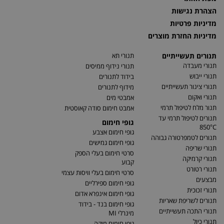
הצהרת נגישות
מדיניות פרטיות
מדיניות החזרת מוצרים
תנורים תעשייתיים
תנורי תא
תנורי מעבדה
תנורי נידוף ממיסים
תנורי ייבוש
בידוד לתנורים
תנורי צינור תעשייתיים
מידוף לתנורים
תנורי ואקום
אמבטי מים
תנור מלח לטיפול תרמי
אמבט חימום סודה קאוסטית
תנורים לטיפול תרמי עד
גופי חימום
850°C
גופי חימום אצבע
תנורים לטמפרטורה גבוהה
גופי חימום גמישים
תנורי שריפה
סרטי חימום בעלי הספק
תנורי קרמיקה
קבוע
תנורי רטורט
סרטי חימום בעלי וויסות עצמי
מבצעים
גופי חימום ספירליים
תנורי זכוכית
גופי חימום אינפרא אדום
תנורים לשריפת שאריות
גופי חימום בנד - בידוד
תנורי התכה תעשייתיים
מינרלי MI
תנורי כיול
גופי חימום מיקה