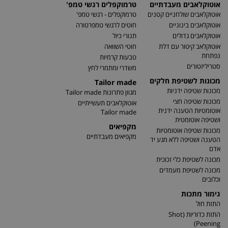
אוטוקלאבים מעבדתיים
טרמוקפלים רגשי טמפ'
אוטוקלאבים שולחניים קטנים
טרמוקפלים - רגשי טמפ'
אוטוקלאבים בינוניים
חוטים לרגשי טמפרטורה
אוטוקלאבים גדולים
תנורי כיול
אוטוקלאב קיטור עם דלת
חוטי השוואה
נפתחת
טבעות קרמיות
סטריליזטורים
משדרי ומתמרי לחץ
מכונות לשטיפת חלקים
Tailor made
מכונות שטיפה ידניות
מגוון פתרונות Tailor made
מכונות שטיפה חצי
אוטוקלאבים תעשייתיים
אוטומטיות הטענה ידנית
Tailor made
ושטיפה אוטומטית
מקפיאים
מכונות שטיפה אוטומטיות
מקפיאים מעבדתיים
הטענה ושטיפה ללא מגע יד
אדם
מכונה לשטיפת כלי זכוכית
מכונה לשטיפת מעמדים
וכלובים
גימור מתכות
התזת חול
התזת כדוריות (Shot
Peening)