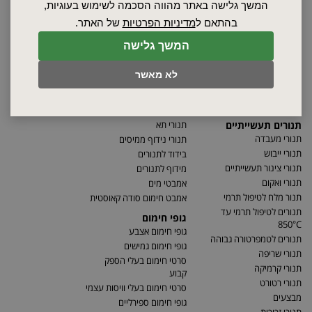
המשך גלישה באתר מהווה הסכמה לשימוש בעוגיות,
מאמרים
בהתאם ל
מדיניות הפרטיות
של האתר.
תקנון
מפת האתר
המשך גלישה
הצהרת נגישות
לא מאשר
מדיניות פרטיות
מדיניות החזרת מוצרים
תנורים תעשייתיים
תנורי תא
תנורי מעבדה
תנורי נידוף ממיסים
תנורי ייבוש
בידוד לתנורים
תנורי צינור תעשייתיים
מידוף לתנורים
תנורי ואקום
אמבטי מים
תנור מלח לטיפול תרמי
אמבט חימום סודה קאוסטית
תנורים לטיפול תרמי עד
גופי חימום
850°C
גופי חימום אצבע
תנורים לטמפרטורה גבוהה
גופי חימום גמישים
תנורי שריפה
סרטי חימום בעלי הספק
תנורי קרמיקה
קבוע
תנורי רטורט
סרטי חימום בעלי וויסות עצמי
מבצעים
גופי חימום ספירליים