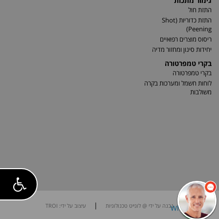
גימור מתכות
התזת חול
התזת כדוריות (Shot
Peening)
ריסוס מוצרים רפואיים
יחידות סינון ומחזור מדיה
בקרי טמפרטורה
בקרי טמפרטורה
לוחות חשמל ומערכות בקרה
משולבות
|
נבנה על ידי @ לוגייט טכנולוגיות
עיצוב על ידי: TROI