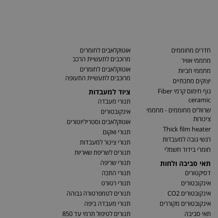
חדרים מחוממים
אוטוקלאבים לחומרים
מרוכבים לתעשיית הרכב
מחממי אוויר
אוטוקלאבים לחומרים
מחממי חביות
מרוכבים לתעשיית התעופה
יצוקים מתכתיים
גוף חימום קרמי Fiber
ציוד למעבדות
ceramic
תנורי מעבדה
שרוולים מחוממים - מחממי
אינקובטורים
צינורות
אוטוקלאבים וסטריליזטורים
Thick film heater
תנורי ואקום
רגשי גובה למעבדות
תנורי צינור למעבדות
חומרי בידוד חשמלי
תנורים לשריפת שאריות
תנורי שריפה
תאי סביבה ולחות
דסיקטורים
תנורי התכה
אינקובטורים
תנורי רטורט
אינקובטורים CO2
תנורים לטמפרטורה גבוהה
אינקובטורים מקוררים
תנורי מעבדה ביפה
תאי סביבה
תנורים לטיפול תרמי עד 850