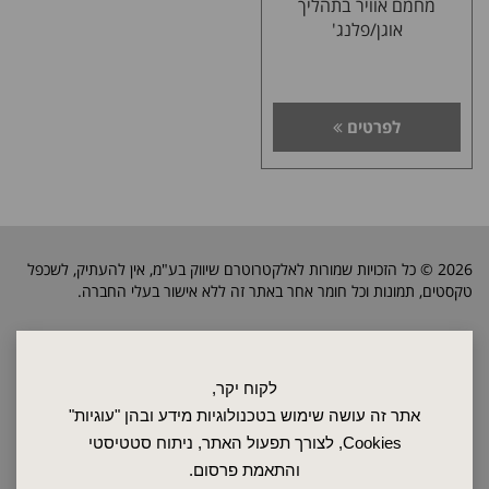
מחמם אוויר בתהליך
אוגן/פלנג'
לפרטים
2026 © כל הזכויות שמורות לאלקטרוטרם שיווק בע"מ, אין להעתיק, לשכפל
טקסטים, תמונות וכל חומר אחר באתר זה ללא אישור בעלי החברה.
ראשי
לקוח יקר,
שרות ותחזוקה
אתר זה עושה שימוש בטכנולוגיות מידע ובהן "עוגיות"
אודות
Cookies, לצורך תפעול האתר, ניתוח סטטיסטי
ספקים
והתאמת פרסום.
סרטונים