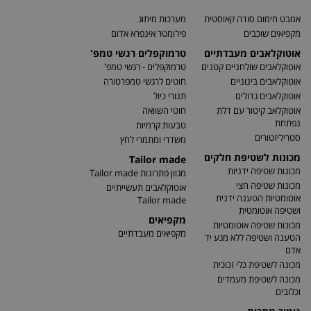
אמבט חימום סודה קאוסטית
מערכות מיתוג
מקפיאים שוכבים
פירומטר אינפרא אדום
אוטוקלאבים מעבדתיים
טרמוקפלים רגשי טמפ'
אוטוקלאבים שולחניים קטנים
טרמוקפלים - רגשי טמפ'
אוטוקלאבים בינוניים
חוטים לרגשי טמפרטורה
אוטוקלאבים גדולים
תנורי כיול
אוטוקלאב קיטור עם דלת
חוטי השוואה
נפתחת
טבעות קרמיות
סטריליזטורים
משדרי ומתמרי לחץ
מכונות לשטיפת חלקים
Tailor made
מכונות שטיפה ידניות
מגוון פתרונות Tailor made
מכונות שטיפה חצי
אוטוקלאבים תעשייתיים
אוטומטיות הטענה ידנית
Tailor made
ושטיפה אוטומטית
מקפיאים
מכונות שטיפה אוטומטיות
מקפיאים מעבדתיים
הטענה ושטיפה ללא מגע יד
אדם
מכונה לשטיפת כלי זכוכית
מכונה לשטיפת מעמדים
וכלובים