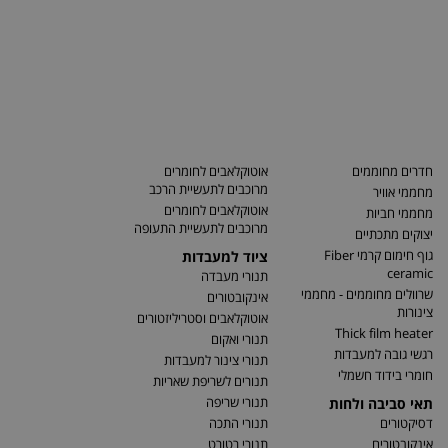
חדרים מחוממים
אוטוקלאבים לחומרים
מרוכבים לתעשיית הרכב
מחממי אוויר
אוטוקלאבים לחומרים
מחממי חביות
מרוכבים לתעשיית התעופה
יצוקים מתכתיים
גוף חימום קרמי Fiber
ציוד למעבדות
ceramic
תנורי מעבדה
שרוולים מחוממים - מחממי
אינקובטורים
צינורות
אוטוקלאבים וסטריליזטורים
Thick film heater
תנורי ואקום
רגשי גובה למעבדות
תנורי צינור למעבדות
חומרי בידוד חשמלי
תנורים לשריפת שאריות
תנורי שריפה
תאי סביבה ולחות
דסיקטורים
תנורי התכה
אינקובטורים
תנורי רטורט