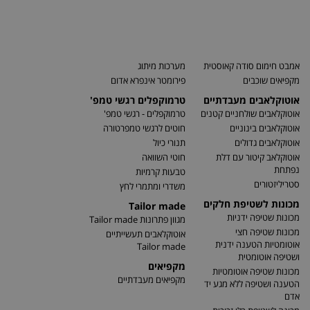
אמבט חימום סודה קאוסטית
מערכות מיתוג
מקפיאים שוכבים
פירומטר אינפרא אדום
אוטוקלאבים מעבדתיים
טרמוקפלים רגשי טמפ'
אוטוקלאבים שולחניים קטנים
טרמוקפלים - רגשי טמפ'
אוטוקלאבים בינוניים
חוטים לרגשי טמפרטורה
אוטוקלאבים גדולים
תנורי כיול
אוטוקלאב קיטור עם דלת
חוטי השוואה
נפתחת
טבעות קרמיות
סטריליזטורים
משדרי ומתמרי לחץ
מכונות לשטיפת חלקים
Tailor made
מכונות שטיפה ידניות
מגוון פתרונות Tailor made
מכונות שטיפה חצי
אוטוקלאבים תעשייתיים
אוטומטיות הטענה ידנית
Tailor made
ושטיפה אוטומטית
מקפיאים
מכונות שטיפה אוטומטיות
מקפיאים מעבדתיים
הטענה ושטיפה ללא מגע יד
אדם