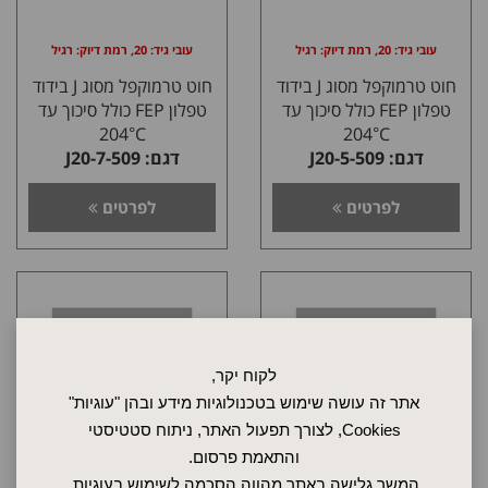
עובי גיד: 20, רמת דיוק: רגיל
עובי גיד: 20, רמת דיוק: רגיל
חוט טרמוקפל מסוג J בידוד
חוט טרמוקפל מסוג J בידוד
טפלון FEP כולל סיכוך עד
טפלון FEP כולל סיכוך עד
204°C
204°C
דגם: J20-5-509
דגם: J20-7-509
לפרטים
לפרטים
לקוח יקר,
אתר זה עושה שימוש בטכנולוגיות מידע ובהן "עוגיות"
Cookies, לצורך תפעול האתר, ניתוח סטטיסטי
והתאמת פרסום.
המשך גלישה באתר מהווה הסכמה לשימוש בעוגיות,