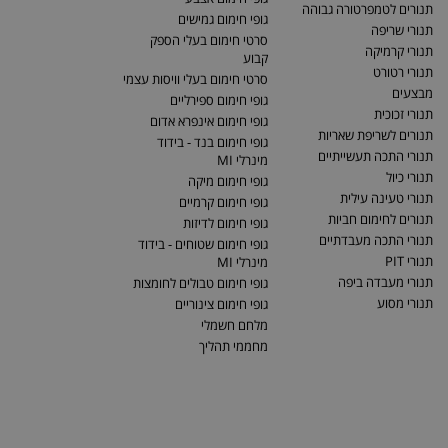
תנורים לטמפרטורה גבוהה
גופי חימום גמישים
תנורי שריפה
סרטי חימום בעלי הספק
תנורי קרמיקה
קבוע
תנורי רטורט
סרטי חימום בעלי וויסות עצמי
מבצעים
גופי חימום ספירליים
תנורי זכוכית
גופי חימום אינפרא אדום
תנורים לשריפת שאריות
גופי חימום בנד - בידוד
תנורי התכה תעשייתיים
מינרלי MI
תנורי כיול
גופי חימום מיקה
תנורי טעינה עילית
גופי חימום קרמיים
תנורים לחימום חביות
גופי חימום לדיזות
תנורי התכה מעבדתיים
גופי חימום שטוחים - בידוד
תנורי PIT
מינרלי MI
תנורי מעבדה ביפה
גופי חימום טבולים לחומצות
תנורי מסוע
גופי חימום צינוריים
מלחם חשמלי
מחממי תהליך