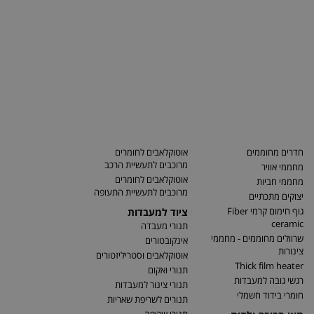
חדרים מחוממים
אוטוקלאבים לחומרים
מרוכבים לתעשיית הרכב
מחממי אוויר
אוטוקלאבים לחומרים
מחממי חביות
מרוכבים לתעשיית התעופה
יצוקים מתכתיים
גוף חימום קרמי Fiber
ציוד למעבדות
ceramic
תנורי מעבדה
שרוולים מחוממים - מחממי
אינקובטורים
צינורות
אוטוקלאבים וסטריליזטורים
Thick film heater
תנורי ואקום
רגשי גובה למעבדות
תנורי צינור למעבדות
חומרי בידוד חשמלי
תנורים לשריפת שאריות