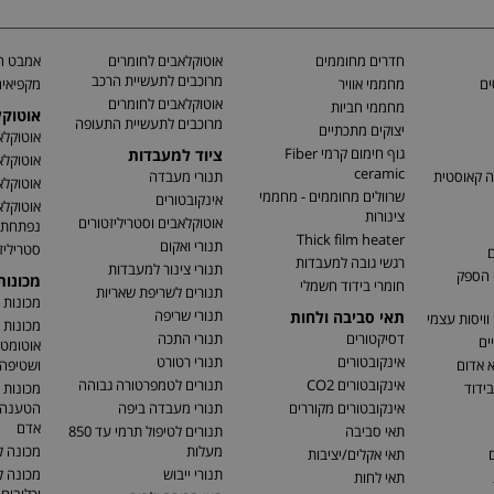
חדרים מחוממים
אוטוקלאבים לחומרים
אמבט חי
מרוכבים לתעשיית הרכב
ים
מחממי אוויר
מקפיאים
אוטוקלאבים לחומרים
מחממי חביות
אוטוק
מרוכבים לתעשיית התעופה
יצוקים מתכתיים
אוטוקלא
גוף חימום קרמי Fiber
ציוד למעבדות
אוטוקלא
ceramic
ה קאוסטית
תנורי מעבדה
אוטוקלא
שרוולים מחוממים - מחממי
אינקובטורים
אוטוקלא
צינורות
אוטוקלאבים וסטריליזטורים
נפתחת
Thick film heater
תנורי ואקום
סטריליז
ם
רגשי גובה למעבדות
תנורי צינור למעבדות
 הספק
מכונו
חומרי בידוד חשמלי
תנורים לשריפת שאריות
מכונות 
תנורי שריפה
תאי סביבה ולחות
וויסות עצמי
מכונות 
דסיקטורים
תנורי התכה
ים
אוטומטי
אינקובטורים
תנורי רטורט
א אדום
ושטיפה 
אינקובטורים CO2
תנורים לטמפרטורה גבוהה
בידוד
מכונות 
אינקובטורים מקוררים
תנורי מעבדה ביפה
הטענה ו
אדם
תאי סביבה
תנורים לטיפול תרמי עד 850
מעלות
מכונה ל
ם
תאי אקלים/יציבות
תנורי ייבוש
מכונה 
תאי לחות