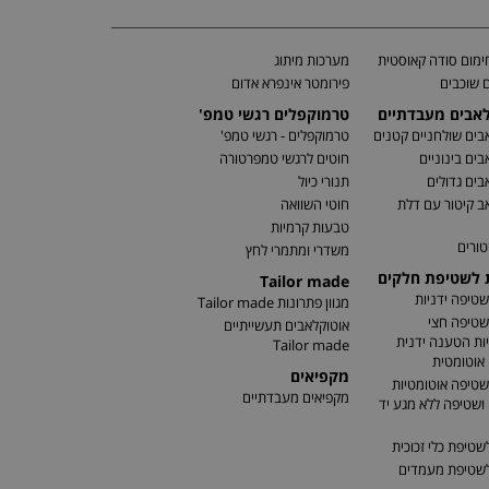
מום סודה קאוסטית
מערכות מיתוג
 שוכבים
פירומטר אינפרא אדום
לאבים מעבדתיים
טרמוקפלים רגשי טמפ'
בים שולחניים קטנים
טרמוקפלים - רגשי טמפ'
בים בינוניים
חוטים לרגשי טמפרטורה
בים גדולים
תנורי כיול
ב קיטור עם דלת
חוטי השוואה
טבעות קרמיות
טורים
משדרי ומתמרי לחץ
ת לשטיפת חלקים
Tailor made
שטיפה ידניות
מגוון פתרונות Tailor made
שטיפה חצי
אוטוקלאבים תעשייתיים
ות הטענה ידנית
Tailor made
אוטומטית
מקפיאים
שטיפה אוטומטיות
מקפיאים מעבדתיים
שטיפה ללא מגע יד
שטיפת כלי זכוכית
לשטיפת מעמדים