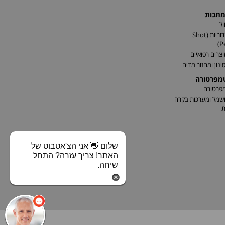
מתכות
ל
התזת כדוריות (Shot
P
וצרים רפואיים
ינון ומחזור מדיה
טמפרטורה
מפרטורה
שמל ומערכות בקרה
ת
שלום 👋 אני הצ'אטבוט של
האתר! צריך עזרה? התחל
שיחה.