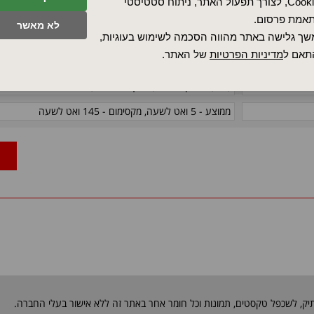
Cookies, לצורך תפעול האתר, ניתוח סטטיסטי
3%RH ; ±1C ±
אמת פרסום.
לא מאשר
מצויידת בידיות, באטמים מגנטיים לאטימה מלאה ובזכוכית מחו
ך גלישה באתר מהווה הסכמה לשימוש בעוגיות,
תאם ל
מדיניות הפרטיות
של האתר.
4 גלגלים אנטיסטטיים בקוטר "3, כולם מצוידים בבלמים
(חוט) הארקה: 1M (באורך 940 מ"מ)
ממוצע - 5 ואט לשעה, מקסימום - 145 ואט לשעה