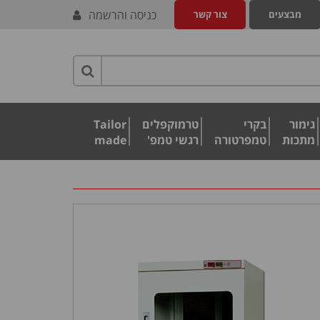
כניסה והרשמה
מבצעים
צור קשר
גימור
בקרי
טרמוקפלים
Tailor
מתכות
טמפרטורה
רגשי טמפ'
made