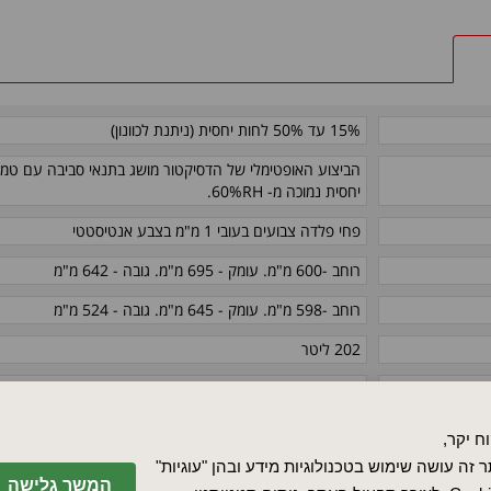
15% עד 50% לחות יחסית (ניתנת לכוונון)
הביצוע האופטימלי של הדסיקטור מושג בתנאי סביבה עם טמפר
יחסית נמוכה מ- 60%RH.
פחי פלדה צבועים בעובי 1 מ"מ בצבע אנטיסטטי
רוחב -600 מ"מ. עומק - 695 מ"מ. גובה - 642 מ"מ
רוחב -598 מ"מ. עומק - 645 מ"מ. גובה - 524 מ"מ
202 ליטר
2
לבן
ח יקר,
 זה עושה שימוש בטכנולוגיות מידע ובהן "עוגיות"
110V/230V (יש לבחור מראש את מתח ההפעלה)
המשך גלישה