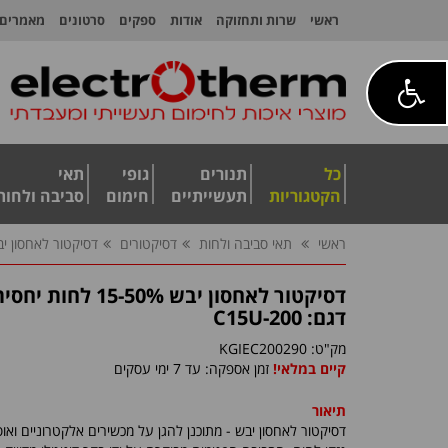
ראשי
שרות ותחזוקה
אודות
ספקים
סרטונים
מאמרים
כל
תנורים
גופי
תאי
הקטגוריות
תעשייתיים
חימום
סביבה ולחות
ראשי
תאי סביבה ולחות
דסיקטורים
דסיקטור לאחסון יבש 15-50% לחות 
דסיקטור לאחסון יבש 15-50% לחות יחסית
דגם: C15U-200
מק"ט:
KGIEC200290
קיים במלאי!
זמן אספקה: עד 7 ימי עסקים
תיאור
דסיקטור לאחסון יבש - מתוכנן להגן על מכשירים אלקטרוניים ואוס