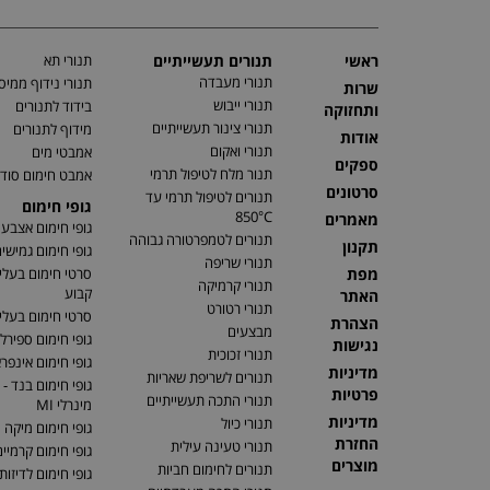
ראשי
תנורים תעשייתיים
תנורי תא
תנורי מעבדה
תנורי נידוף ממיס
שרות
תנורי ייבוש
בידוד לתנורים
ותחזוקה
תנורי צינור תעשייתיים
מידוף לתנורים
אודות
תנורי ואקום
אמבטי מים
ספקים
תנור מלח לטיפול תרמי
אמבט חימום סוד
סרטונים
תנורים לטיפול תרמי עד
גופי חימום
850°C
מאמרים
גופי חימום אצבע
תנורים לטמפרטורה גבוהה
תקנון
גופי חימום גמישי
תנורי שריפה
מפת
סרטי חימום בעלי
תנורי קרמיקה
קבוע
האתר
תנורי רטורט
סרטי חימום בעלי 
הצהרת
מבצעים
גופי חימום ספירלי
נגישות
תנורי זכוכית
גופי חימום אינפר
מדיניות
תנורים לשריפת שאריות
גופי חימום בנד - 
פרטיות
תנורי התכה תעשייתיים
מינרלי MI
מדיניות
תנורי כיול
גופי חימום מיקה
החזרת
תנורי טעינה עילית
גופי חימום קרמיי
מוצרים
תנורים לחימום חביות
גופי חימום לדיזות