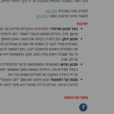
נזקי לחות. הסביבה הפנימית מבוקרת על ידי בקר דיגיטלי מדוייק.
למפרט טכני באנגלית
לחץ כאן
למאמר פירוט יתרונות המוצר
לחץ כאן
יתרונות
בעל תכנון מודולרי:
המרכיבים העיקריים כוללים בקר תצ
(יבשן), מדף, גלגלים מתכווננים וכבל חשמל. ניתן להחליף
תכנון ירוק:
ניתן לשדרג בקלות את ביצועי הארון לאחסון 
המודולים ומבלי ליצור כל פסולת של חומרים שעלולים לז
את המודולים הישנים ולהשיבם ליצרן. ניתן להמשיך ולהש
כל עוד שמבנה הארון נותר במצב תקין; המשמעות היא שאור
עד 20 שנה.
תכנון גמיש:
באפשרות המשתמשים לבחור מלכתחילה מספ
בעתיד מודולים אלו. היחידות עשויות באופן המאפשר למ
על-ידי בחירה והתקנה של מודולים נוספים בכל-עת.
מבנה קל לתפעול:
ארון הייבוש הוא מסוג "חבר והפעל"
הדרכה ניכרות. הגדרת ברירת המחדל היא 15% לחות יחסית.
שתף את המוצר