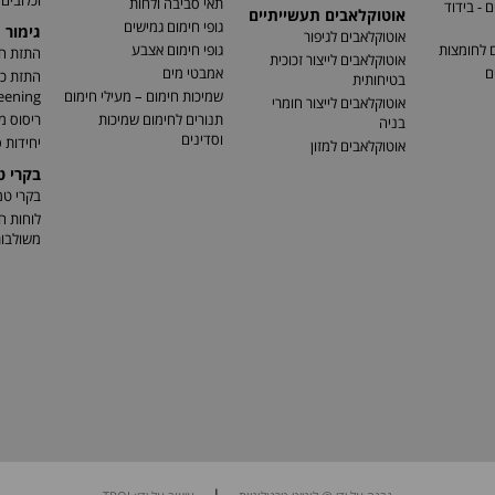
וכלובים
תאי סביבה ולחות
 - בידוד
אוטוקלאבים תעשייתיים
גופי חימום גמישים
גימור 
אוטוקלאבים לגיפור
ם לחומצות
גופי חימום אצבע
התזת חו
אוטוקלאבים לייצור זכוכית
ם
אמבטי מים
בטיחותית
שמיכות חימום – מעילי חימום
eening)
אוטוקלאבים לייצור חומרי
תנורים לחימום שמיכות
ריסוס מ
בניה
וסדינים
יחידות ס
אוטוקלאבים למזון
בקרי 
בקרי ט
לוחות ח
משולבו
|