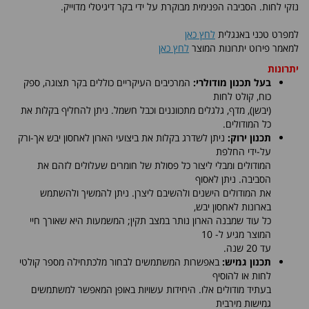
נזקי לחות. הסביבה הפנימית מבוקרת על ידי בקר דיגיטלי מדוייק.
למפרט טכני באנגלית
לחץ כאן
למאמר פירוט יתרונות המוצר
לחץ כאן
יתרונות
בעל תכנון מודולרי:
המרכיבים העיקריים כוללים בקר תצוגה, ספק
כוח, קולט לחות
(יבשן), מדף, גלגלים מתכווננים וכבל חשמל. ניתן להחליף בקלות את
כל המודולים.
תכנון ירוק:
ניתן לשדרג בקלות את ביצועי הארון לאחסון יבש אך-ורק
על-ידי החלפת
המודולים ומבלי ליצור כל פסולת של חומרים שעלולים לזהם את
הסביבה. ניתן לאסוף
את המודולים הישנים ולהשיבם ליצרן. ניתן להמשיך ולהשתמש
בארונות לאחסון יבש,
כל עוד שמבנה הארון נותר במצב תקין; המשמעות היא שאורך חיי
המוצר מגיע ל- 10
עד 20 שנה.
תכנון גמיש:
באפשרות המשתמשים לבחור מלכתחילה מספר קולטי
לחות או להוסיף
בעתיד מודולים אלו. היחידות עשויות באופן המאפשר למשתמשים
גמישות מירבית