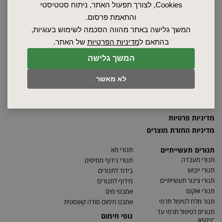
Cookies, לצורך תפעול האתר, ניתוח סטטיסטי
ראשי
והתאמת פרסום.
שרות ותחזוקה
המשך גלישה באתר מהווה הסכמה לשימוש בעוגיות,
אודות
בהתאם ל
מדיניות הפרטיות
של האתר.
ספקים
סרטונים
המשך גלישה
מאמרים
לא מאשר
תקנון
מפת האתר
הצהרת נגישות
מדיניות פרטיות
מדיניות החזרת מוצרים
תנורים תעשייתיים
תנורי תא
תנורי מעבדה
תנורי נידוף ממיסים
תנורי ייבוש
בידוד לתנורים
תנורי צינור תעשייתיים
מידוף לתנורים
תנורי ואקום
אמבטי מים
תנור מלח לטיפול תרמי
אמבט חימום סודה קאוסטית
תנורים לטיפול תרמי עד
גופי חימום
850°C