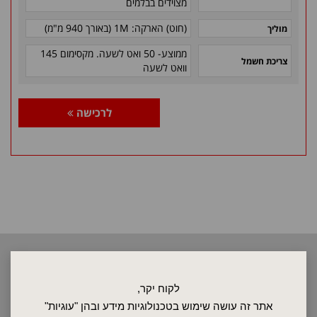
מצוידים בבלמים
(חוט) הארקה: 1M (באורך 940 מ"מ)
מוליך
ממוצע- 50 ואט לשעה. מקסימום 145
צריכת חשמל
וואט לשעה
לרכישה
2026 © כל הזכויות שמורות לאלקטרוטרם שיווק בע"מ, אין להעתיק, לשכפל
טקסטים, תמונות וכל חומר אחר באתר זה ללא אישור בעלי החברה.
לקוח יקר,
אתר זה עושה שימוש בטכנולוגיות מידע ובהן "עוגיות"