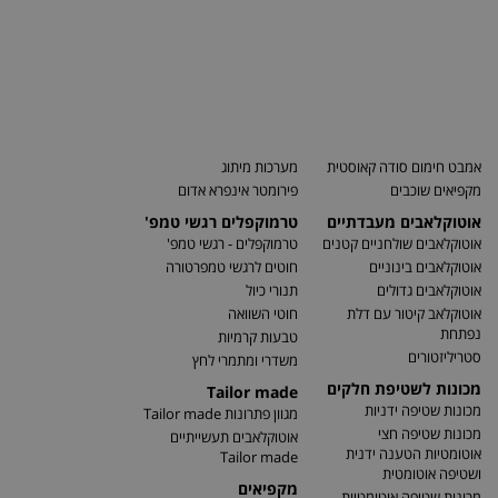
אמבט חימום סודה קאוסטית
מערכות מיתוג
מקפיאים שוכבים
פירומטר אינפרא אדום
אוטוקלאבים מעבדתיים
טרמוקפלים רגשי טמפ'
אוטוקלאבים שולחניים קטנים
טרמוקפלים - רגשי טמפ'
אוטוקלאבים בינוניים
חוטים לרגשי טמפרטורה
אוטוקלאבים גדולים
תנורי כיול
אוטוקלאב קיטור עם דלת
חוטי השוואה
נפתחת
טבעות קרמיות
סטריליזטורים
משדרי ומתמרי לחץ
מכונות לשטיפת חלקים
Tailor made
מכונות שטיפה ידניות
מגוון פתרונות Tailor made
מכונות שטיפה חצי
אוטוקלאבים תעשייתיים
אוטומטיות הטענה ידנית
Tailor made
ושטיפה אוטומטית
מקפיאים
מכונות שטיפה אוטומטיות