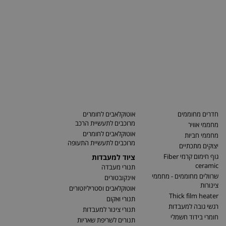
חדרים מחוממים
אוטוקלאבים לחומרים
מרוכבים לתעשיית הרכב
מחממי אוויר
אוטוקלאבים לחומרים
מחממי חביות
מרוכבים לתעשיית התעופה
יצוקים מתכתיים
גוף חימום קרמי Fiber
ציוד למעבדות
ceramic
תנורי מעבדה
שרוולים מחוממים - מחממי
אינקובטורים
צינורות
אוטוקלאבים וסטריליזטורים
Thick film heater
תנורי ואקום
רגשי גובה למעבדות
תנורי צינור למעבדות
חומרי בידוד חשמלי
תנורים לשריפת שאריות