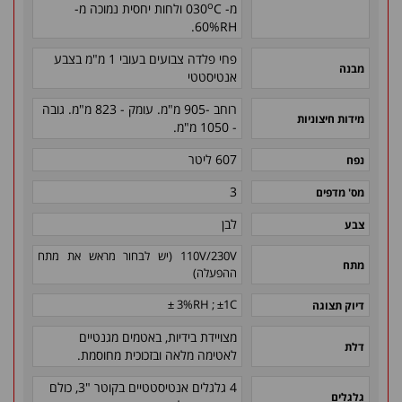
o
מ- 030
C ולחות יחסית נמוכה מ-
60%RH.
פחי פלדה צבועים בעובי 1 מ"מ בצבע
מבנה
אנטיסטטי
רוחב -905 מ"מ. עומק - 823 מ"מ. גובה
מידות חיצוניות
- 1050 מ"מ.
607 ליטר
נפח
3
מס' מדפים
לבן
צבע
110V/230V (יש לבחור מראש את מתח
מתח
ההפעלה)
3%RH ; ±1C ±
דיוק תצוגה
מצויידת בידיות, באטמים מגנטיים
דלת
לאטימה מלאה ובזכוכית מחוסמת.
4 גלגלים אנטיסטטיים בקוטר "3, כולם
גלגלים