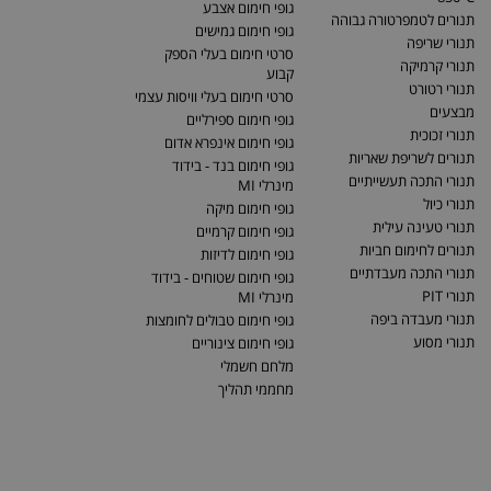
גופי חימום אצבע
תנורים לטמפרטורה גבוהה
גופי חימום גמישים
תנורי שריפה
סרטי חימום בעלי הספק
תנורי קרמיקה
קבוע
תנורי רטורט
סרטי חימום בעלי וויסות עצמי
מבצעים
גופי חימום ספירליים
תנורי זכוכית
גופי חימום אינפרא אדום
תנורים לשריפת שאריות
גופי חימום בנד - בידוד
תנורי התכה תעשייתיים
מינרלי MI
תנורי כיול
גופי חימום מיקה
תנורי טעינה עילית
גופי חימום קרמיים
תנורים לחימום חביות
גופי חימום לדיזות
תנורי התכה מעבדתיים
גופי חימום שטוחים - בידוד
תנורי PIT
מינרלי MI
תנורי מעבדה ביפה
גופי חימום טבולים לחומצות
תנורי מסוע
גופי חימום צינוריים
מלחם חשמלי
מחממי תהליך