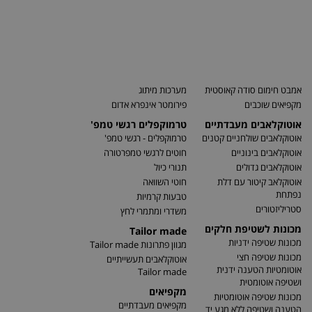
אמבט חימום סודה קאוסטית
מערכות מיתוג
מקפיאים שוכבים
פירומטר אינפרא אדום
אוטוקלאבים מעבדתיים
טרמוקפלים רגשי טמפ'
אוטוקלאבים שולחניים קטנים
טרמוקפלים - רגשי טמפ'
אוטוקלאבים בינוניים
חוטים לרגשי טמפרטורה
אוטוקלאבים גדולים
תנורי כיול
אוטוקלאב קיטור עם דלת
חוטי השוואה
נפתחת
טבעות קרמיות
סטריליזטורים
משדרי ומתמרי לחץ
מכונות לשטיפת חלקים
Tailor made
מכונות שטיפה ידניות
מגוון פתרונות Tailor made
מכונות שטיפה חצי
אוטוקלאבים תעשייתיים
אוטומטיות הטענה ידנית
Tailor made
ושטיפה אוטומטית
מקפיאים
מכונות שטיפה אוטומטיות
מקפיאים מעבדתיים
הטענה ושטיפה ללא מגע יד