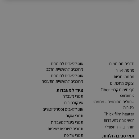
חדרים מחוממים
אוטוקלאבים לחומרים
מרוכבים לתעשיית הרכב
מחממי אוויר
אוטוקלאבים לחומרים
מחממי חביות
מרוכבים לתעשיית התעופה
יצוקים מתכתיים
גוף חימום קרמי Fiber
ציוד למעבדות
ceramic
תנורי מעבדה
שרוולים מחוממים - מחממי
אינקובטורים
צינורות
אוטוקלאבים וסטריליזטורים
Thick film heater
תנורי ואקום
רגשי גובה למעבדות
תנורי צינור למעבדות
חומרי בידוד חשמלי
תנורים לשריפת שאריות
תנורי שריפה
תאי סביבה ולחות