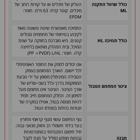
כולל שרוול התקנה
העליון של מיכלים או על קורות רוחב של
ML
מיכלים. קוטר קדח: 63 מ"מ. חומר:
EPDM
התמיכה מאפשרת שיטה פשוטה מאוד
לקיבוע בטיחותי של מחממים טבולים
כולל תמיכה
HL
קטנים. היא מוברגת בחוזקה על שפת
המיכל, ובית המהדק מותאם בלחיצה
קלה. חומר:
L/HL
(
PVDF
ו-
PP
)
אנו יכולים לספק את החומר האופטימלי
לכל יישום. האורך המחומם (עומק
הטבילה המינימלי) מסומן על ידי טבעת
הממוקמת בדרך-כלל בשני-שליש של
צינור המחמם הטבול
אורך הצינור. הצינור אינו מחומם מעל
לסימון זה. החלק המחומם חייב תמיד
להיות מכוסה בנוזל, אפילו במקרה של
תנודות גדולות במפלס הנוזל.
גוף החימום עשוי מגוף קראמי מחורץ
בעל בידוד חשמלי רב וחוזק מכאני גבוה.
תיל חימום התנגדותי בטמפרטורות
מבנה
גבוהות מותקן כסליל על מנת לקבל