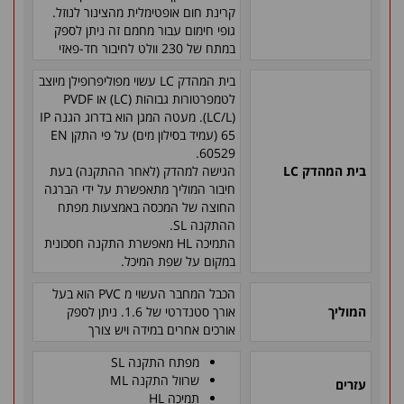
קרינת חום אופטימלית מהצינור לנוזל.
גופי חימום עבור מחמם זה ניתן לספק
במתח של 230 וולט לחיבור חד-פאזי
בית המהדק
LC
עשוי מפוליפרופילן מיוצב
לטמפרטורות גבוהות (
LC
) או
PVDF
(
LC/L
). מעטה המגן הוא בדרוג הגנה
IP
65
(עמיד בסילון מים) על פי התקן
EN
.
60529
בית המהדק
LC
הגישה למהדק (לאחר ההתקנה) בעת
חיבור המוליך מתאפשרת על ידי הברגה
החוצה של המכסה באמצעות מפתח
ההתקנה
SL
.
התמיכה
HL
מאפשרת התקנה חסכונית
במקום על שפת המיכל.
הכבל המחבר העשוי מ
PVC
הוא בעל
המוליך
אורך סטנדרטי של 1.6. ניתן לספק
אורכים אחרים במידה ויש צורך
מפתח התקנה
SL
שרוול התקנה
ML
עזרים
תמיכה
HL