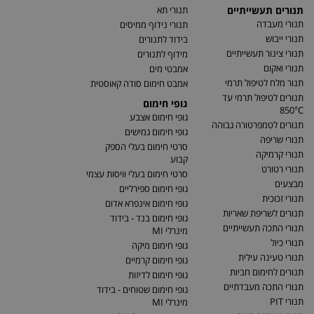
תנורים תעשייתיים
תנורי תא
תנורי מעבדה
תנורי נידוף ממיסים
תנורי ייבוש
בידוד לתנורים
תנורי צינור תעשייתיים
מידוף לתנורים
תנורי ואקום
אמבטי מים
תנור מלח לטיפול תרמי
אמבט חימום סודה קאוסטית
תנורים לטיפול תרמי עד
גופי חימום
850°C
גופי חימום אצבע
תנורים לטמפרטורה גבוהה
גופי חימום גמישים
תנורי שריפה
סרטי חימום בעלי הספק
תנורי קרמיקה
קבוע
תנורי רטורט
סרטי חימום בעלי וויסות עצמי
מבצעים
גופי חימום ספירליים
תנורי זכוכית
גופי חימום אינפרא אדום
תנורים לשריפת שאריות
גופי חימום בנד - בידוד
תנורי התכה תעשייתיים
מינרלי MI
תנורי כיול
גופי חימום מיקה
תנורי טעינה עילית
גופי חימום קרמיים
תנורים לחימום חביות
גופי חימום לדיזות
תנורי התכה מעבדתיים
גופי חימום שטוחים - בידוד
תנורי PIT
מינרלי MI