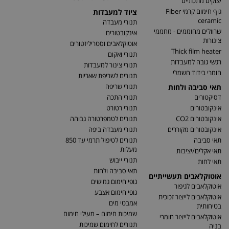
יצוקים מתכתיים
גוף חימום קרמי Fiber
ציוד למעבדות
ceramic
תנורי מעבדה
שרוולים מחוממים - מחממי
אינקובטורים
צינורות
אוטוקלאבים וסטריליזטורים
Thick film heater
תנורי ואקום
רגשי גובה למעבדות
תנורי צינור למעבדות
חומרי בידוד חשמלי
תנורים לשריפת שאריות
תנורי שריפה
תאי סביבה ולחות
דסיקטורים
תנורי התכה
אינקובטורים
תנורי רטורט
אינקובטורים CO2
תנורים לטמפרטורה גבוהה
אינקובטורים מקוררים
תנורי מעבדה ביפה
תאי סביבה
תנורים לטיפול תרמי עד 850
מעלות
תאי אקלים/יציבות
תנורי ייבוש
תאי לחות
תאי סביבה ולחות
אוטוקלאבים תעשייתיים
גופי חימום גמישים
אוטוקלאבים לגיפור
גופי חימום אצבע
אוטוקלאבים לייצור זכוכית
אמבטי מים
בטיחותית
שמיכות חימום – מעילי חימום
אוטוקלאבים לייצור חומרי
תנורים לחימום שמיכות
בניה