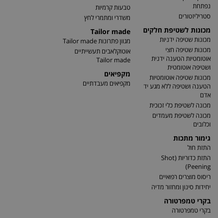
נפתחת
טבעות קרמיות
סטריליזטורים
משדרי ומתמרי לחץ
מכונות לשטיפת חלקים
Tailor made
מכונות שטיפה ידניות
מגוון פתרונות Tailor made
מכונות שטיפה חצי
אוטוקלאבים תעשייתיים
אוטומטיות הטענה ידנית
Tailor made
ושטיפה אוטומטית
מקפיאים
מכונות שטיפה אוטומטיות
מקפיאים מעבדתיים
הטענה ושטיפה ללא מגע יד
אדם
מכונה לשטיפת כלי זכוכית
מכונה לשטיפת מעמדים
וכלובים
גימור מתכות
התזת חול
התזת כדוריות (Shot
Peening)
ריסוס מוצרים רפואיים
יחידות סינון ומחזור מדיה
בקרי טמפרטורה
בקרי טמפרטורה