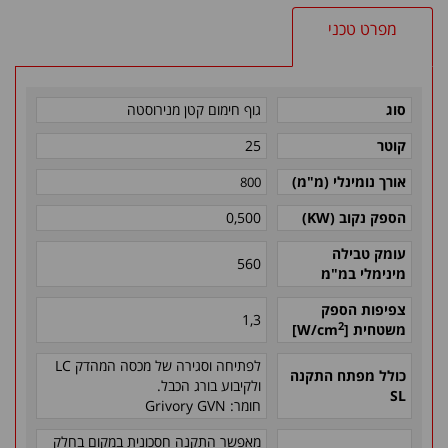
מפרט טכני
סוג
גוף חימום קטן מנירוסטה
קוטר
25
אורך נומינלי (מ"מ)
800
הספק נקוב (
KW
)
0,500
עומק טבילה
560
מינימלי במ"מ
צפיפות הספק
1,3
2
משטחית
[
W/cm
]
לפתיחה וסגירה של מכסה המהדק
LC
כולל מפתח התקנה
ולקיבוע בורג הכבל.
SL
חומר:
Grivory GVN
מאפשר התקנה חסכונית במקום בחלק