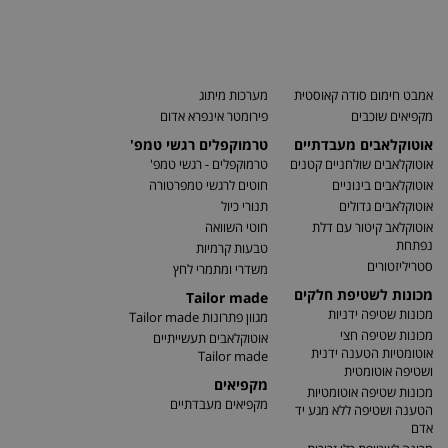
אמבט חימום סודה קאוסטית
מערכות מיתוג
מקפיאים שוכבים
פירומטר אינפרא אדום
אוטוקלאבים מעבדתיים
טרמוקפלים רגשי טמפ'
אוטוקלאבים שולחניים קטנים
טרמוקפלים - רגשי טמפ'
אוטוקלאבים בינוניים
חוטים לרגשי טמפרטורה
אוטוקלאבים גדולים
תנורי כיול
אוטוקלאב קיטור עם דלת
חוטי השוואה
נפתחת
טבעות קרמיות
סטריליזטורים
משדרי ומתמרי לחץ
מכונות לשטיפת חלקים
Tailor made
מכונות שטיפה ידניות
מגוון פתרונות Tailor made
מכונות שטיפה חצי
אוטוקלאבים תעשייתיים
אוטומטיות הטענה ידנית
Tailor made
ושטיפה אוטומטית
מקפיאים
מכונות שטיפה אוטומטיות
מקפיאים מעבדתיים
הטענה ושטיפה ללא מגע יד
אדם