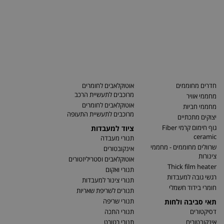
חדרים מחוממים
אוטוקלאבים לחומרים
מרוכבים לתעשיית הרכב
מחממי אוויר
אוטוקלאבים לחומרים
מחממי חביות
מרוכבים לתעשיית התעופה
יצוקים מתכתיים
גוף חימום קרמי Fiber
ציוד למעבדות
ceramic
תנורי מעבדה
שרוולים מחוממים - מחממי
אינקובטורים
צינורות
אוטוקלאבים וסטריליזטורים
Thick film heater
תנורי ואקום
רגשי גובה למעבדות
תנורי צינור למעבדות
חומרי בידוד חשמלי
תנורים לשריפת שאריות
תנורי שריפה
תאי סביבה ולחות
דסיקטורים
תנורי התכה
אינקובטורים
תנורי רטורט