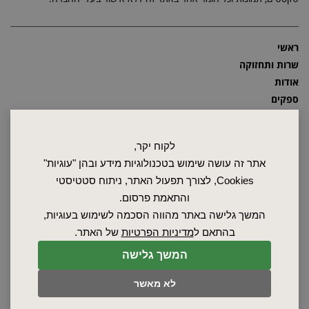
ראשי
שרות ותחזוקה
אודות
ספקים
סרטונים
מאמרים
לקוח יקר,
תקנון
אתר זה עושה שימוש בטכנולוגיות מידע ובהן "עוגיות"
מפת האתר
Cookies, לצורך תפעול האתר, ניתוח סטטיסטי
הצהרת נגישות
והתאמת פרסום.
מדיניות פרטיות
המשך גלישה באתר מהווה הסכמה לשימוש בעוגיות,
מדיניות החזרת מוצרים
בהתאם ל
מדיניות הפרטיות
של האתר.
תנורים תעשייתיים
תנורי תא
המשך גלישה
תנורי מעבדה
תנורי נידוף ממיסים
תנורי ייבוש
בידוד לתנורים
לא מאשר
תנורי צינור תעשייתיים
מידוף לתנורים
תנורי ואקום
אמבטי מים