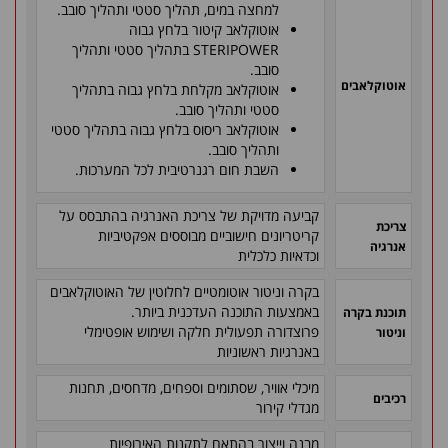
למחצה במים, תהליך סטטי ותהליך סובב.
אוטוקלאב קיטור בלחץ גבוה
STERIPOWER
בתהליך סטטי ותהליך
סובב.
אוטוקלאבים
אוטוקלאב מקלחת בלחץ גבוה בתהליך
סטטי ותהליך סובב.
אוטוקלאב ריסוס בלחץ גבוה בתהליך סטטי
ותהליך סובב.
השבת חום רגנרטיבית לכל המערכות.
קביעה מדויקת של צריכת האנרגיה בהתבסס על
צריכת
קריטריונים חישוביים מבוססים אפקטיביות
אנרגיה
וכדאיות כלכלית
בקרה וניטור אוטומטיים לחלוטין של האוטוקלאבים
באמצעות התוכנה העדכנית ביותר.
תוכנת בקרה
פרוצדורה תפעולית חלקה ושימוש אופטימלי
וניטור
באנרגיות ראשוניות
מיכלי אוויר, שסתומים וספחים, מדחסים, תחנות
רכיבים
מגדלי קירור
מבנה וייצור בהתאם לתקנות האירופיות