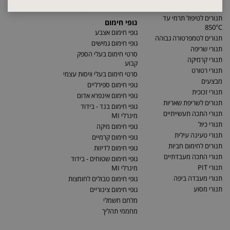
תנור מלח לטיפול תרמי
אמבט חימום סודה קאוסטית
תנורים לטיפול תרמי עד
גופי חימום
850°C
גופי חימום אצבע
תנורים לטמפרטורה גבוהה
גופי חימום גמישים
תנורי שריפה
סרטי חימום בעלי הספק
תנורי קרמיקה
קבוע
תנורי רטורט
סרטי חימום בעלי וויסות עצמי
מבצעים
גופי חימום ספירליים
תנורי זכוכית
גופי חימום אינפרא אדום
תנורים לשריפת שאריות
גופי חימום בנד - בידוד
תנורי התכה תעשייתיים
מינרלי MI
תנורי כיול
גופי חימום מיקה
תנורי טעינה עילית
גופי חימום קרמיים
תנורים לחימום חביות
גופי חימום לדיזות
תנורי התכה מעבדתיים
גופי חימום שטוחים - בידוד
תנורי PIT
מינרלי MI
תנורי מעבדה ביפה
גופי חימום טבולים לחומצות
תנורי מסוע
גופי חימום צינוריים
מלחם חשמלי
מחממי תהליך