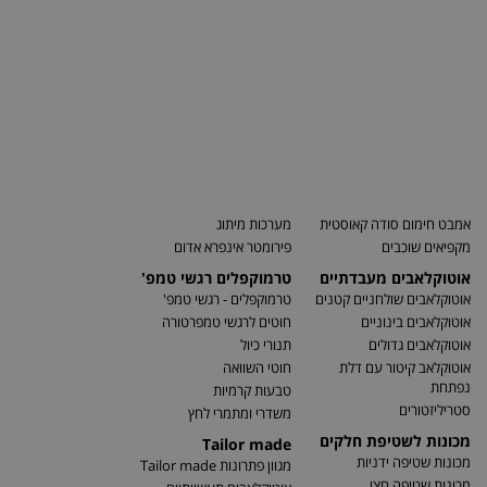
אמבט חימום סודה קאוסטית
מערכות מיתוג
מקפיאים שוכבים
פירומטר אינפרא אדום
אוטוקלאבים מעבדתיים
טרמוקפלים רגשי טמפ'
אוטוקלאבים שולחניים קטנים
טרמוקפלים - רגשי טמפ'
אוטוקלאבים בינוניים
חוטים לרגשי טמפרטורה
אוטוקלאבים גדולים
תנורי כיול
אוטוקלאב קיטור עם דלת
חוטי השוואה
נפתחת
טבעות קרמיות
סטריליזטורים
משדרי ומתמרי לחץ
מכונות לשטיפת חלקים
Tailor made
מכונות שטיפה ידניות
מגוון פתרונות Tailor made
מכונות שטיפה חצי