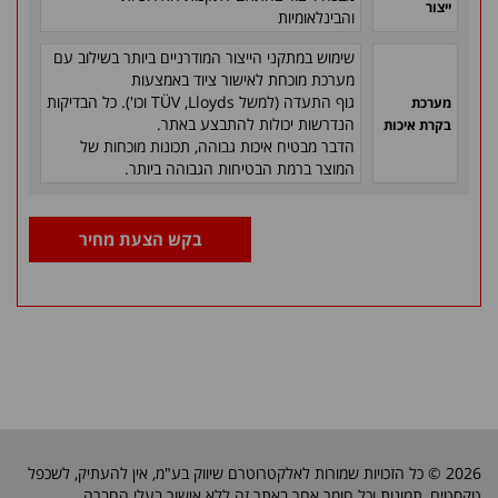
ייצור
והבינלאומיות
שימוש במתקני הייצור המודרניים ביותר בשילוב עם
מערכת מוכחת לאישור ציוד באמצעות
גוף התעדה (למשל
Lloyds
,
TÜV
וכו'). כל הבדיקות
מערכת
הנדרשות יכולות להתבצע באתר.
בקרת איכות
הדבר מבטיח איכות גבוהה, תכונות מוכחות של
המוצר ברמת הבטיחות הגבוהה ביותר.
בקש הצעת מחיר
2026 © כל הזכויות שמורות לאלקטרוטרם שיווק בע"מ, אין להעתיק, לשכפל
טקסטים, תמונות וכל חומר אחר באתר זה ללא אישור בעלי החברה.